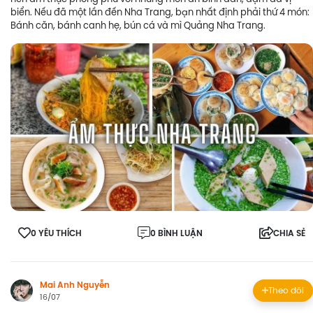
biển. Nếu đã một lần đến Nha Trang, bạn nhất định phải thứ 4 món:
Bánh căn, bánh canh hẹ, bún cá và mì Quảng Nha Trang.
0 YÊU THÍCH
0 BÌNH LUẬN
CHIA SẺ
Mai Anh Nguyễn
Theo dõi
16/07