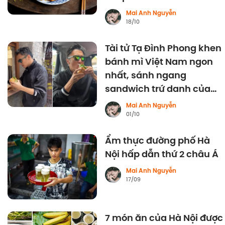
Mai Anh Nguyễn
18/10
Tài tử Tạ Đình Phong khen
bánh mì Việt Nam ngon
nhất, sánh ngang
sandwich trứ danh của
Anh.
Mai Anh Nguyễn
01/10
Ẩm thực đường phố Hà
Nội hấp dẫn thứ 2 châu Á
Mai Anh Nguyễn
17/09
7 món ăn của Hà Nội được