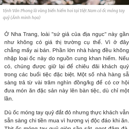
Vịnh Vân Phong là vùng biển hiếm hoi tại Việt Nam có ốc móng tay
quỷ (Ảnh minh họa)
Ở Nha Trang, loài "sứ giả của địa ngục" này gần
như không có giá thị trường cụ thể. Vì ở đây
chẳng mấy ai bán. Phần lớn nhà hàng đều không
nhập loại ốc này do nguồn cung khan hiếm. Nếu
có, chúng được giữ lại để chiêu đãi khách quý
trong các buổi tiệc đặc biệt. Một số nhà hàng sẵ
sàng trả từ vài trăm nghìn đồng/kg để có cơ hội
đưa món ăn đặc sản này lên bàn tiệc, dù chỉ một
lần.
Dù ốc móng tay quỷ đắt đỏ nhưng thực khách vẫn
sẵn sàng chi tiền mua vì hương vị độc đáo khi ăn.
Thịt ốc móng tay quỷ giòn sần sật, ngọt đậm đà,