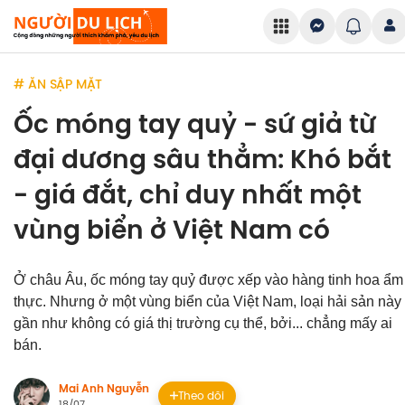
# ĂN SẬP MẶT
Ốc móng tay quỷ - sứ giả từ
đại dương sâu thẳm: Khó bắt
- giá đắt, chỉ duy nhất một
vùng biển ở Việt Nam có
Ở châu Âu, ốc móng tay quỷ được xếp vào hàng tinh hoa ẩm
thực. Nhưng ở một vùng biển của Việt Nam, loại hải sản này
gần như không có giá thị trường cụ thể, bởi... chẳng mấy ai
bán.
Mai Anh Nguyễn
Theo dõi
18/07