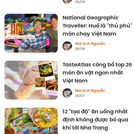
09/08
National Geographic
Traveller: Huế là "thủ phủ"
món chay Việt Nam
Mai Anh Nguyễn
08/08
TasteAtlas công bố top 26
món ăn vặt ngon nhất
Việt Nam
Mai Anh Nguyễn
25/07
12 "tọa độ" ăn uống nhất
định không được bỏ qua
khi tới Nha Trang