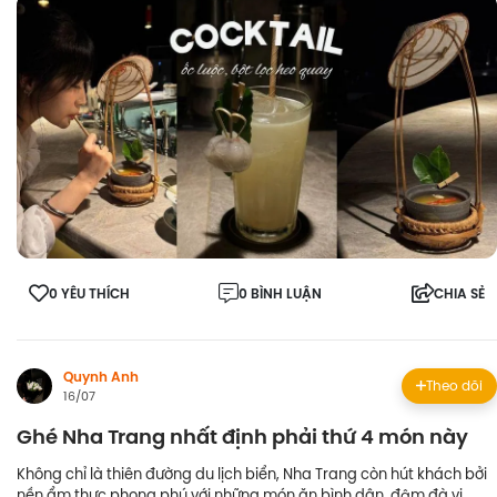
0 YÊU THÍCH
0 BÌNH LUẬN
CHIA SẺ
Quynh Anh
Theo dõi
16/07
Ghé Nha Trang nhất định phải thứ 4 món này
Không chỉ là thiên đường du lịch biển, Nha Trang còn hút khách bởi
nền ẩm thực phong phú với những món ăn bình dân, đậm đà vị