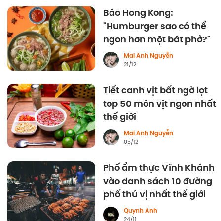
Báo Hong Kong:
"Humburger sao có thể
ngon hơn một bát phở?"
Mai Anh Nguyễn
21/12
Tiết canh vịt bất ngờ lọt
top 50 món vịt ngon nhất
thế giới
Mai Anh Nguyễn
05/12
Phố ẩm thực Vĩnh Khánh
vào danh sách 10 đường
phố thú vị nhất thế giới
Quynh Anh
24/11