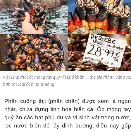
Việc khai thác ốc móng tay quỷ rất khó khăn vì thế giá thành cũng ca
hơn các loại ốc bình thường
Phần cuống thịt (phần chân) được xem là ngon
nhất, chứa đựng tinh hoa biển cả. Ốc móng tay
quỷ ăn các hạt phù du và vi sinh vật trong nước,
lọc nước biển để lấy dinh dưỡng, điều này góp