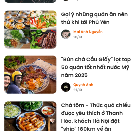
Gợi ý những quán ăn nên
thử khi tới Phú Yên
Mai Anh Nguyễn
26/10
"Bún chả Cầu Giấy" lọt top
50 quán tốt nhất nước Mỹ
năm 2025
Quynh Anh
24/10
Chả tôm - Thức quà chiều
được yêu thích ở Thanh
Hóa, khách Hà Nội đặt
"ship" 180km về ăn