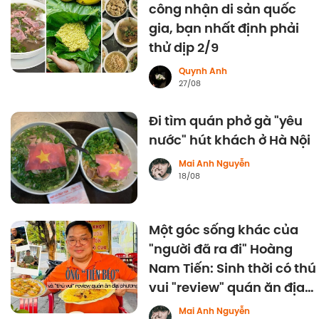
công nhận di sản quốc
gia, bạn nhất định phải
thử dịp 2/9
Quynh Anh
27/08
Đi tìm quán phở gà "yêu
nước" hút khách ở Hà Nội
Mai Anh Nguyễn
18/08
Một góc sống khác của
"người đã ra đi" Hoàng
Nam Tiến: Sinh thời có thú
vui "review" quán ăn địa
phương
Mai Anh Nguyễn