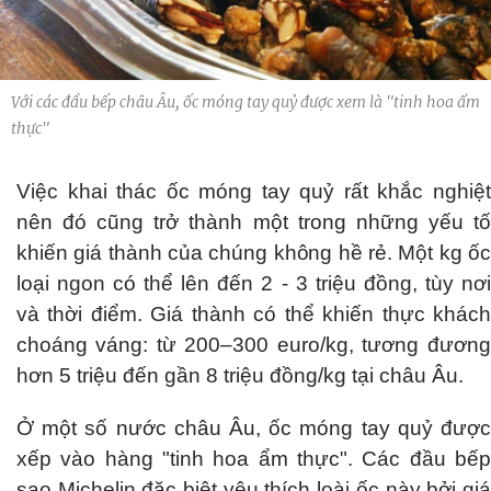
Với các đầu bếp châu Âu, ốc móng tay quỷ được xem là "tinh hoa ẩm
thực"
Việc khai thác ốc móng tay quỷ rất khắc nghiệt
nên đó cũng trở thành một trong những yếu tố
khiến giá thành của chúng không hề rẻ. Một kg ốc
loại ngon có thể lên đến 2 - 3 triệu đồng, tùy nơi
và thời điểm. Giá thành có thể khiến thực khách
choáng váng: từ 200–300 euro/kg, tương đương
hơn 5 triệu đến gần 8 triệu đồng/kg tại châu Âu.
Ở một số nước châu Âu, ốc móng tay quỷ được
xếp vào hàng "tinh hoa ẩm thực". Các đầu bếp
sao Michelin đặc biệt yêu thích loài ốc này bởi giá