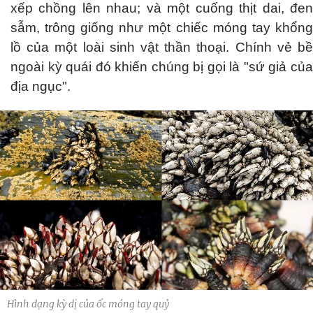
xếp chồng lên nhau; và một cuống thịt dai, đen
sẫm, trông giống như một chiếc móng tay khổng
lồ của một loài sinh vật thần thoại. Chính vẻ bề
ngoài kỳ quái đó khiến chúng bị gọi là "sứ giả của
địa ngục".
Hình dạng kỳ dị của ốc móng tay quỷ