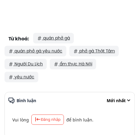
quán phở gà
Từ khoá:
quán phở gà yêu nước
phở gà Thật Tâm
Người Du Lịch
ẩm thực Hà Nội
yêu nước
Bình luận
Mới nhất
Đăng nhập
Vui lòng
để bình luận.