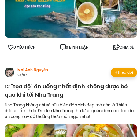
0 YÊU THÍCH
0 BÌNH LUẬN
CHIA SẺ
Mai Anh Nguyễn
Theo dõi
24/07
12 "tọa độ" ăn uống nhất định không được bỏ
qua khi tới Nha Trang
Nha Trang không chỉ sở hữu biển đảo xinh đẹp mà còn là "thiên
đường" ẩm thực. Đã đến Nha Trang thì đừng quên đến các "tọa độ"
ăn uống này để thưởng thức món ngon nhé!