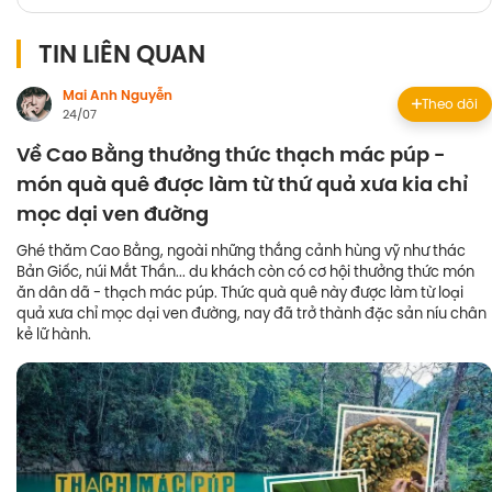
TIN LIÊN QUAN
Mai Anh Nguyễn
Theo dõi
24/07
Về Cao Bằng thưởng thức thạch mác púp -
món quà quê được làm từ thứ quả xưa kia chỉ
mọc dại ven đường
Ghé thăm Cao Bằng, ngoài những thắng cảnh hùng vỹ như thác
Bản Giốc, núi Mắt Thần... du khách còn có cơ hội thưởng thức món
ăn dân dã - thạch mác púp. Thức quà quê này được làm từ loại
quả xưa chỉ mọc dại ven đường, nay đã trở thành đặc sản níu chân
kẻ lữ hành.