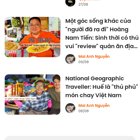
27/08
Một góc sống khác của
"người đã ra đi" Hoàng
Nam Tiến: Sinh thời có thú
vui "review" quán ăn địa
phương
Mai Anh Nguyễn
09/08
National Geographic
Traveller: Huế là "thủ phủ"
món chay Việt Nam
Mai Anh Nguyễn
08/08