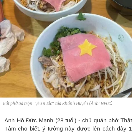
Bát phở gà trộn "yêu nước" của Khánh Huyền (Ảnh: NVCC)
Anh Hồ Đức Mạnh (28 tuổi) - chủ quán phở Thật
Tâm cho biết, ý tưởng này được lên cách đây 1