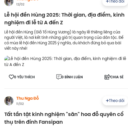
Theo dõi
12/02
Lễ hội đền Hùng 2025: Thời gian, địa điểm, kinh
nghiệm đi lễ từ A đến Z
Lễ hội đền Hùng (Giỗ Tổ Hùng Vương) là ngày lễ thiêng liêng của
người Việt, là nơi kết tinh những giá trị quan trọng của dân tộc. Để
có mùa lễ hội đền Hùng 2025 ý nghĩa, du khách đừng bỏ qua bài
viết này nhé!
0 YÊU THÍCH
0 BÌNH LUẬN
CHIA SẺ
Thu Nga Đỗ
Theo dõi
11/02
Tất tần tật kinh nghiệm "săn" hoa đỗ quyên cổ
thụ trên đỉnh Fansipan