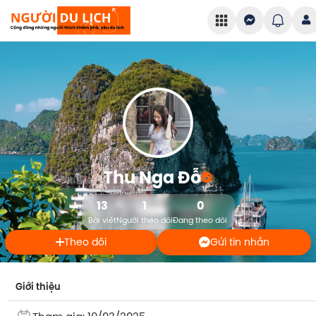
Thu Nga Đỗ
13
1
0
Bài viết
Người theo dõi
Đang theo dõi
Theo dõi
Gửi tin nhắn
Giới thiệu