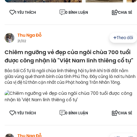
1 YÊU THÍCH
0 BÌNH LUẬN
CHIA SẺ
Thu Nga Đỗ
Theo dõi
21/02
Chiêm ngưỡng vẻ đẹp của ngôi chùa 700 tuổi
được công nhận là "Việt Nam linh thiêng cổ tự"
Bảo Sái Cổ Tự là ngôi chùa linh thiêng hội tụ linh khí trời đất nằm
giữa vùng quê thanh bình của tỉnh Phú Thọ. Đây cũng là nơi tu hành
của vị đệ tử thân cận nhất của Phật hoàng Trần Nhân Tông.
1 YÊU THÍCH
0 BÌNH LUẬN
CHIA SẺ
Thu Nga Đỗ