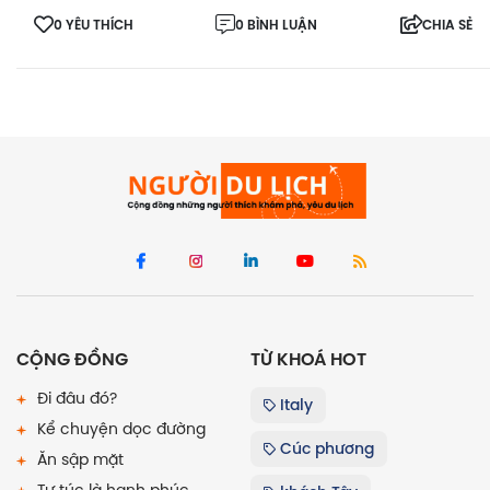
0 YÊU THÍCH
0 BÌNH LUẬN
CHIA SẺ
CỘNG ĐỒNG
TỪ KHOÁ HOT
Đi đâu đó?
Italy
Kể chuyện dọc đường
Cúc phương
Ăn sập mặt