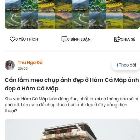
0 YÊU THÍCH
0 BÌNH LUẬN
CHIA SẺ
Thu Nga Đỗ
Theo dõi
25/03
Cần lắm mẹo chụp ảnh đẹp ở Hàm Cá Mập ảnh
đẹp ở Hàm Cá Mập
Khu vực Hàm Cá Mập luôn đông đúc, nhất là khi có thông báo sẽ bị
phá dỡ. Làm sao để chụp được bức ảnh đẹp ở đây bằng điện
thoại?