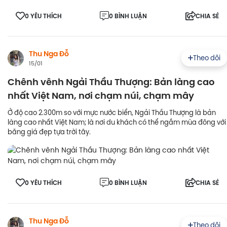
0 YÊU THÍCH
0 BÌNH LUẬN
CHIA SẺ
Thu Nga Đỗ
Theo dõi
15/01
Chênh vênh Ngải Thầu Thượng: Bản làng cao
nhất Việt Nam, nơi chạm núi, chạm mây
Ở độ cao 2.300m so với mực nước biển, Ngải Thầu Thượng là bản
làng cao nhất Việt Nam; là nơi du khách có thể ngắm mùa đông với
băng giá đẹp tựa trời tây.
0 YÊU THÍCH
0 BÌNH LUẬN
CHIA SẺ
Thu Nga Đỗ
Theo dõi