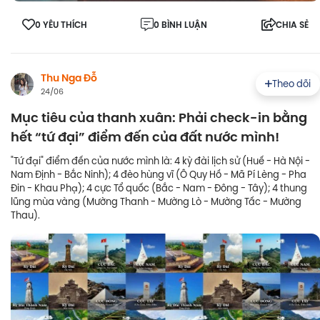
0 YÊU THÍCH
0 BÌNH LUẬN
CHIA SẺ
Thu Nga Đỗ
Theo dõi
24/06
Mục tiêu của thanh xuân: Phải check-in bằng
hết “tứ đại” điểm đến của đất nước mình!
"Tứ đại" điểm đến của nước mình là: 4 kỳ đài lịch sử (Huế - Hà Nội -
Nam Định - Bắc Ninh); 4 đèo hùng vĩ (Ô Quy Hồ - Mã Pí Lèng - Pha
Đin - Khau Phạ); 4 cực Tổ quốc (Bắc - Nam - Đông - Tây); 4 thung
lũng mùa vàng (Mường Thanh - Mường Lò - Mường Tấc - Mường
Thau).