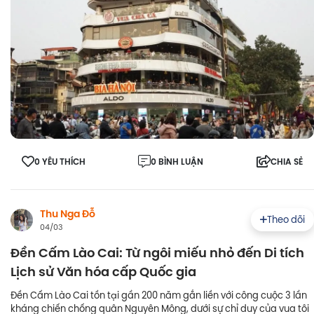
0 YÊU THÍCH
0 BÌNH LUẬN
CHIA SẺ
Thu Nga Đỗ
Theo dõi
04/03
Đền Cấm Lào Cai: Từ ngôi miếu nhỏ đến Di tích
Lịch sử Văn hóa cấp Quốc gia
Đền Cấm Lào Cai tồn tại gần 200 năm gắn liền với công cuộc 3 lần
kháng chiến chống quân Nguyên Mông, dưới sự chỉ duy của vua tôi