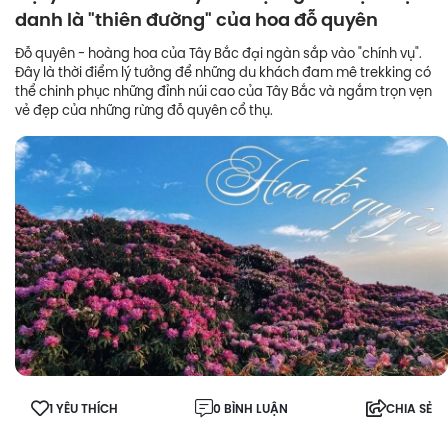
danh là "thiên đường" của hoa đỗ quyên
Đỗ quyên - hoàng hoa của Tây Bắc đại ngàn sắp vào "chính vụ".
Đây là thời điểm lý tưởng để những du khách đam mê trekking có
thể chinh phục những đỉnh núi cao của Tây Bắc và ngắm trọn vẹn
vẻ đẹp của những rừng đỗ quyên cổ thụ.
1 YÊU THÍCH
0 BÌNH LUẬN
CHIA SẺ