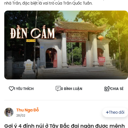
nhà Trần, đặc biệt là vai trò của Trần Quốc Tuấn.
1 YÊU THÍCH
0 BÌNH LUẬN
CHIA SẺ
Thu Nga Đỗ
Theo dõi
28/02
Gợi ý 4 đỉnh núi ở Tây Bắc đại ngàn được mệnh