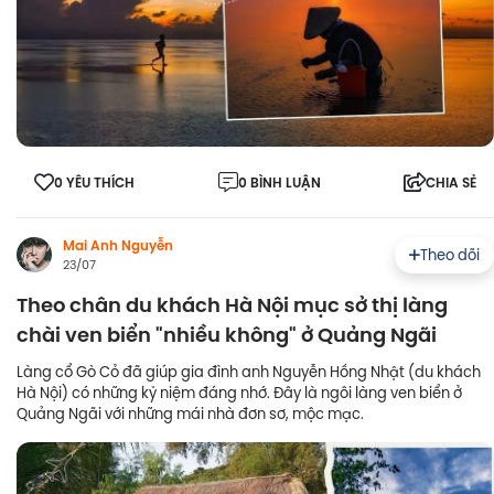
0 YÊU THÍCH
0 BÌNH LUẬN
CHIA SẺ
Mai Anh Nguyễn
Theo dõi
23/07
Theo chân du khách Hà Nội mục sở thị làng
chài ven biển "nhiều không" ở Quảng Ngãi
Làng cổ Gò Cỏ đã giúp gia đình anh Nguyễn Hồng Nhật (du khách
Hà Nội) có những kỷ niệm đáng nhớ. Đây là ngôi làng ven biển ở
Quảng Ngãi với những mái nhà đơn sơ, mộc mạc.