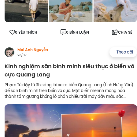
0 YÊU THÍCH
0 BÌNH LUẬN
CHIA SẺ
Mai Anh Nguyễn
Theo dõi
23/07
Kinh nghiệm săn bình minh siêu thực ở biển vô
cực Quang Lang
Phạm Tú dậy từ 3h sáng lái xe ra biển Quang Lang (tỉnh Hưng Yên)
để săn bình minh trên biển vô cực. Mặt biển mênnh mông hóa
thành tấm gương khổng lồ phản chiếu trời mây đầy màu sắc...