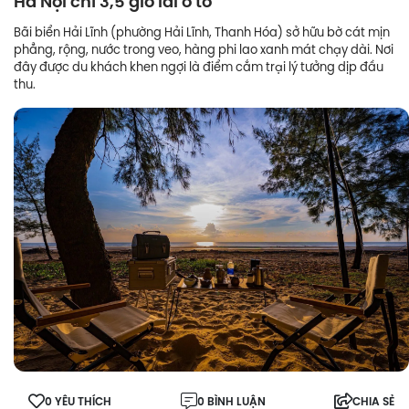
Hà Nội chỉ 3,5 giờ lái ô tô
Bãi biển Hải Lĩnh (phường Hải Lĩnh, Thanh Hóa) sở hữu bờ cát mịn
phẳng, rộng, nước trong veo, hàng phi lao xanh mát chạy dài. Nơi
đây được du khách khen ngợi là điểm cắm trại lý tưởng dịp đầu
thu.
0 YÊU THÍCH
0 BÌNH LUẬN
CHIA SẺ