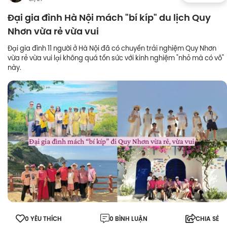
Đại gia đình Hà Nội mách "bí kíp" du lịch Quy
Nhơn vừa rẻ vừa vui
Đại gia đình 11 người ở Hà Nội đã có chuyến trải nghiệm Quy Nhơn
vừa rẻ vừa vui lại không quá tốn sức với kinh nghiệm "nhỏ mà có võ"
này.
0 YÊU THÍCH
0 BÌNH LUẬN
CHIA SẺ