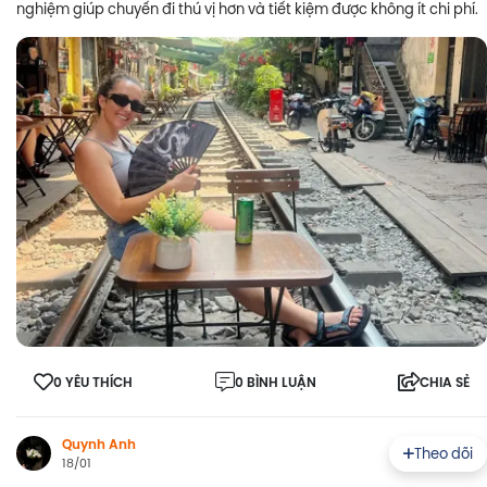
nghiệm giúp chuyến đi thú vị hơn và tiết kiệm được không ít chi phí.
0 YÊU THÍCH
0 BÌNH LUẬN
CHIA SẺ
Quynh Anh
Theo dõi
18/01