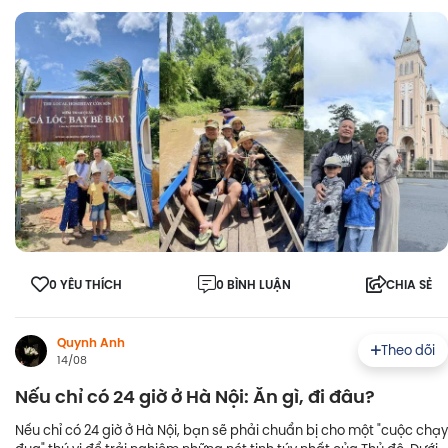
0 YÊU THÍCH
0 BÌNH LUẬN
CHIA SẺ
Quynh Anh
Theo dõi
14/08
Nếu chỉ có 24 giờ ở Hà Nội: Ăn gì, đi đâu?
Nếu chỉ có 24 giờ ở Hà Nội, bạn sẽ phải chuẩn bị cho một "cuộc chạy