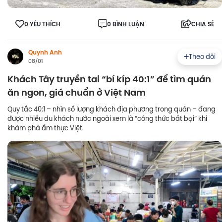
0 YÊU THÍCH
0 BÌNH LUẬN
CHIA SẺ
Quynh Anh
Theo dõi
08/01
Khách Tây truyền tai “bí kíp 40:1” để tìm quán
ăn ngon, giá chuẩn ở Việt Nam
Quy tắc 40:1 – nhìn số lượng khách địa phương trong quán – đang
được nhiều du khách nước ngoài xem là “công thức bất bại” khi
khám phá ẩm thực Việt.