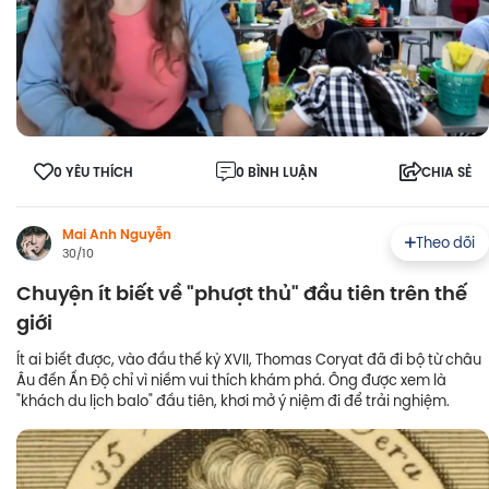
0 YÊU THÍCH
0 BÌNH LUẬN
CHIA SẺ
Mai Anh Nguyễn
Theo dõi
30/10
Chuyện ít biết về "phượt thủ" đầu tiên trên thế
giới
Ít ai biết được, vào đầu thế kỷ XVII, Thomas Coryat đã đi bộ từ châu
Âu đến Ấn Độ chỉ vì niềm vui thích khám phá. Ông được xem là
"khách du lịch balo" đầu tiên, khơi mở ý niệm đi để trải nghiệm.