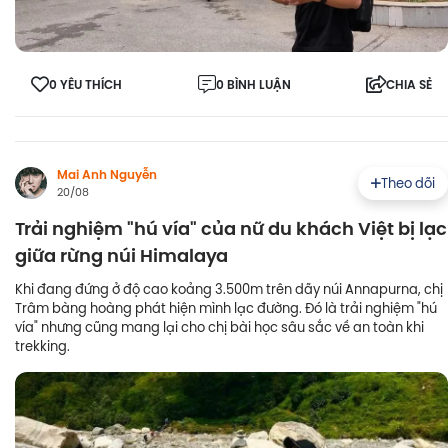
0 YÊU THÍCH
0 BÌNH LUẬN
CHIA SẺ
Mai Anh Nguyễn
Theo dõi
20/08
Trải nghiệm "hú vía" của nữ du khách Việt bị lạc
giữa rừng núi Himalaya
Khi đang đứng ở độ cao koảng 3.500m trên dãy núi Annapurna, chị
Trâm bàng hoàng phát hiện mình lạc đường. Đó là trải nghiệm "hú
vía" nhưng cũng mang lại cho chị bài học sâu sắc về an toàn khi
trekking.