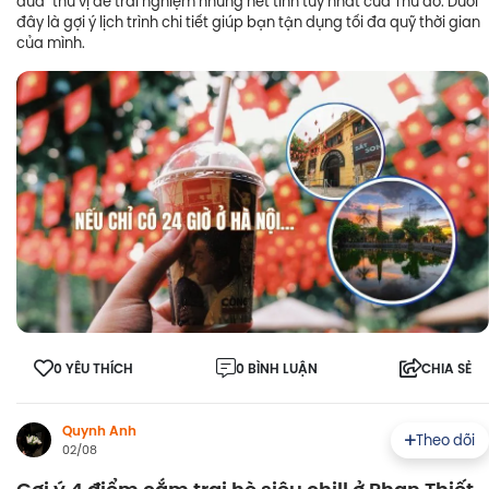
đua" thú vị để trải nghiệm những nét tinh túy nhất của Thủ đô. Dưới
đây là gợi ý lịch trình chi tiết giúp bạn tận dụng tối đa quỹ thời gian
của mình.
0 YÊU THÍCH
0 BÌNH LUẬN
CHIA SẺ
Quynh Anh
Theo dõi
02/08