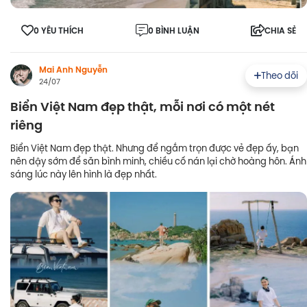
0 YÊU THÍCH
0 BÌNH LUẬN
CHIA SẺ
Mai Anh Nguyễn
Theo dõi
24/07
Biển Việt Nam đẹp thật, mỗi nơi có một nét
riêng
Biển Việt Nam đẹp thật. Nhưng để ngắm trọn được vẻ đẹp ấy, bạn
nên dậy sớm để săn bình minh, chiều cố nán lại chờ hoàng hôn. Ánh
sáng lúc này lên hình là đẹp nhất.