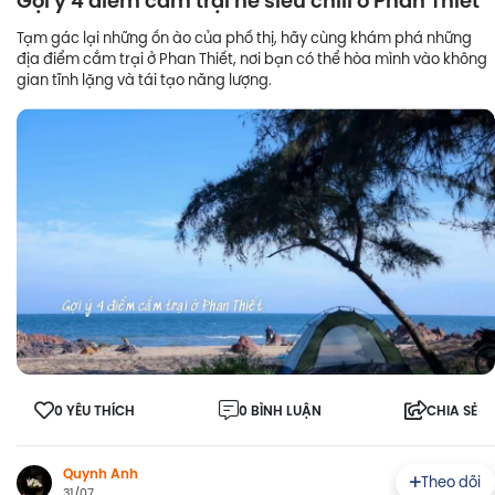
Gợi ý 4 điểm cắm trại hè siêu chill ở Phan Thiết
Tạm gác lại những ồn ào của phố thị, hãy cùng khám phá những
địa điểm cắm trại ở Phan Thiết, nơi bạn có thể hòa mình vào không
gian tĩnh lặng và tái tạo năng lượng.
0 YÊU THÍCH
0 BÌNH LUẬN
CHIA SẺ
Quynh Anh
Theo dõi
31/07