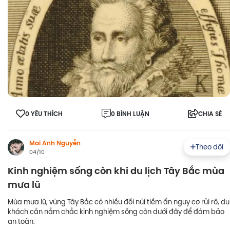
0 YÊU THÍCH
0 BÌNH LUẬN
CHIA SẺ
Mai Anh Nguyễn
Theo dõi
04/10
Kinh nghiệm sống còn khi du lịch Tây Bắc mùa
mưa lũ
Mùa mưa lũ, vùng Tây Bắc có nhiều đồi núi tiềm ẩn nguy cơ rủi rõ, du
khách cần nắm chắc kinh nghiệm sống còn dưới đây để đảm bảo
an toàn.