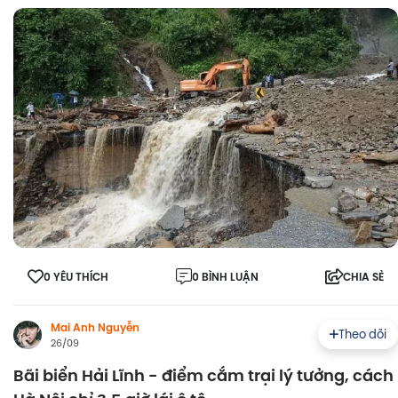
0 YÊU THÍCH
0 BÌNH LUẬN
CHIA SẺ
Mai Anh Nguyễn
Theo dõi
26/09
Bãi biển Hải Lĩnh - điểm cắm trại lý tưởng, cách