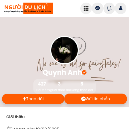
Quynh Anh
427
3
5
Bài viết
Người theo dõi
Đang theo dõi
Theo dõi
Gửi tin nhắn
Giới thiệu