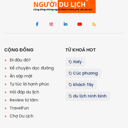
CỘNG ĐỒNG
TỪ KHOÁ HOT
Đi đâu đó?
Italy
Kể chuyện dọc đường
Cúc phương
Ăn sập mặt
Tự túc là hạnh phúc
khách Tây
Hỏi đáp du lịch
du lịch ninh bình
Review từ tâm
TravelFun
Chợ Du Lịch