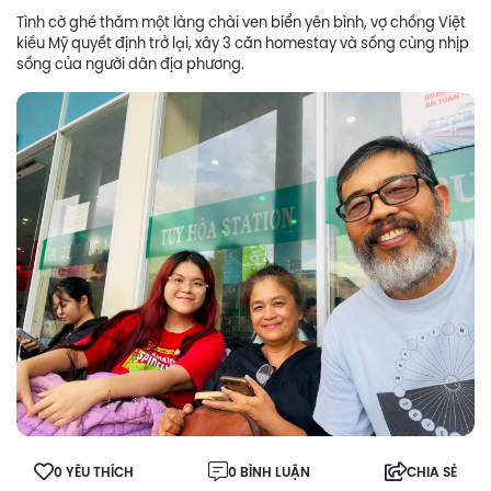
Tình cờ ghé thăm một làng chài ven biển yên bình, vợ chồng Việt
kiều Mỹ quyết định trở lại, xây 3 căn homestay và sống cùng nhịp
sống của người dân địa phương.
0 YÊU THÍCH
0 BÌNH LUẬN
CHIA SẺ