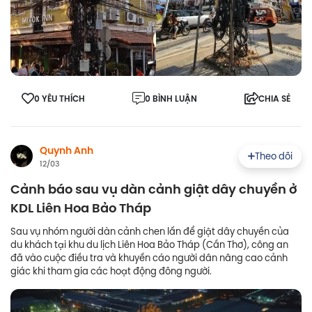
0 YÊU THÍCH
0 BÌNH LUẬN
CHIA SẺ
Quynh Anh
Theo dõi
12/03
Cảnh báo sau vụ dàn cảnh giật dây chuyền ở
KDL Liên Hoa Bảo Tháp
Sau vụ nhóm người dàn cảnh chen lấn để giật dây chuyền của
du khách tại khu du lịch Liên Hoa Bảo Tháp (Cần Thơ), công an
đã vào cuộc điều tra và khuyến cáo người dân nâng cao cảnh
giác khi tham gia các hoạt động đông người.