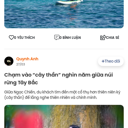
0 YÊU THÍCH
0 BÌNH LUẬN
CHIA SẺ
Quynh Anh
Theo dõi
27/03
Chạm vào “cây thần” nghìn năm giữa núi
rừng Tây Bắc
Giữa Ngọc Chiến, du khách tìm đến một cổ thụ hơn thiên niên kỷ
(cây thần) để lắng nghe thiên nhiên và chính mình.