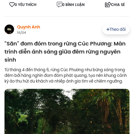
0 YÊU THÍCH
0 BÌNH LUẬN
CHIA SẺ
Quynh Anh
Theo dõi
16/04
"Săn" đom đóm trong rừng Cúc Phương: Màn
trình diễn ánh sáng giữa đêm rừng nguyên
sinh
Từ tháng 4 đến tháng 6, rừng Cúc Phương như bừng sáng trong
đêm bởi hàng nghìn đom đóm phát quang, tạo nên khung cảnh
kỳ ảo thu hút du khách và nhiếp ảnh gia tìm về chiêm ngưỡng.