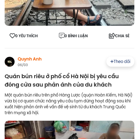
0 YÊU THÍCH
0 BÌNH LUẬN
CHIA SẺ
Quynh Anh
Theo dõi
06/03
Quán bún riêu ở phố cổ Hà Nội bị yêu cầu
đóng cửa sau phản ánh của du khách
Một quán bún riêu trên phố Hàng Lược (quận Hoàn Kiếm, Hà Nội)
vừa bị cơ quan chức năng yêu cầu tạm dừng hoạt động sau khi
xuất hiện phản ánh về vấn đề vệ sinh từ du khách Trung Quốc
trên mạng xã hội.