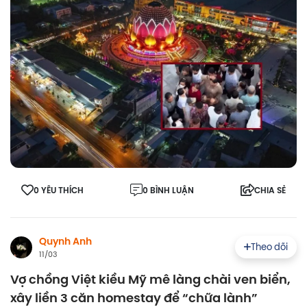
0 YÊU THÍCH
0 BÌNH LUẬN
CHIA SẺ
Quynh Anh
Theo dõi
11/03
Vợ chồng Việt kiều Mỹ mê làng chài ven biển,
xây liền 3 căn homestay để “chữa lành”