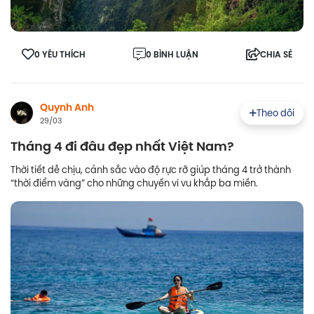
0 YÊU THÍCH
0 BÌNH LUẬN
CHIA SẺ
Quynh Anh
Theo dõi
29/03
Tháng 4 đi đâu đẹp nhất Việt Nam?
Thời tiết dễ chịu, cảnh sắc vào độ rực rỡ giúp tháng 4 trở thành
“thời điểm vàng” cho những chuyến vi vu khắp ba miền.