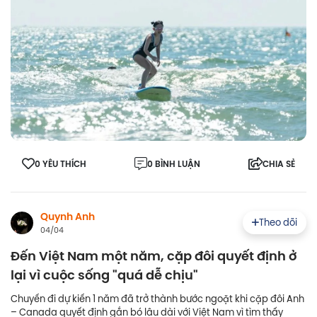
0 YÊU THÍCH
0 BÌNH LUẬN
CHIA SẺ
Quynh Anh
Theo dõi
04/04
Đến Việt Nam một năm, cặp đôi quyết định ở
lại vì cuộc sống "quá dễ chịu"
Chuyến đi dự kiến 1 năm đã trở thành bước ngoặt khi cặp đôi Anh
– Canada quyết định gắn bó lâu dài với Việt Nam vì tìm thấy