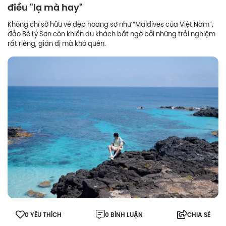
điều "lạ mà hay"
Không chỉ sở hữu vẻ đẹp hoang sơ như “Maldives của Việt Nam”,
đảo Bé Lý Sơn còn khiến du khách bất ngờ bởi những trải nghiệm
rất riêng, giản dị mà khó quên.
0 YÊU THÍCH
0 BÌNH LUẬN
CHIA SẺ