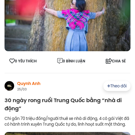
0 YÊU THÍCH
0 BÌNH LUẬN
CHIA SẺ
Quynh Anh
Theo dõi
25/03
30 ngày rong ruổi Trung Quốc bằng “nhà di
động”
Chi gần 70 triệu đồng/người thuê xe nhà di động, 4 cô gái Việt đã
có hành trình xuyên Trung Quốc tự do, linh hoạt suốt một tháng.