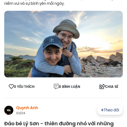
niềm vui và sự bình yên mỗi ngày.
0 YÊU THÍCH
0 BÌNH LUẬN
CHIA SẺ
Quynh Anh
Theo dõi
03/04
Đảo bé Lý Sơn - thiên đường nhỏ với những