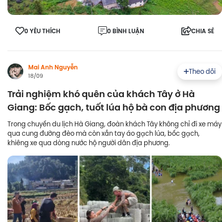
0 YÊU THÍCH
0 BÌNH LUẬN
CHIA SẺ
Mai Anh Nguyễn
Theo dõi
18/09
Trải nghiệm khó quên của khách Tây ở Hà
Giang: Bốc gạch, tuốt lúa hộ bà con địa phương
Trong chuyến du lịch Hà Giang, đoàn khách Tây không chỉ đi xe máy
qua cung đường đèo mà còn xắn tay áo gạch lúa, bốc gạch,
khiêng xe qua dòng nước hộ người dân địa phương.