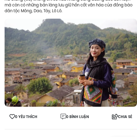
mà còn có những bản làng lưu giữ hồn cốt văn hóa của đồng bào
dân tộc Mông, Dao, Tày, Lô Lô.
0 YÊU THÍCH
0 BÌNH LUẬN
CHIA SẺ