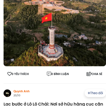
0 YÊU THÍCH
0 BÌNH LUẬN
CHIA SẺ
Quynh Anh
Theo dõi
20/10
Lạc bước ở Lô Lô Chải: Nơi sở hữu hàng cục căn