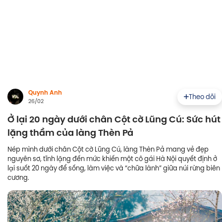
Quynh Anh
Theo dõi
26/02
Ở lại 20 ngày dưới chân Cột cờ Lũng Cú: Sức hút
lặng thầm của làng Thèn Pả
Nép mình dưới chân Cột cờ Lũng Cú, làng Thèn Pả mang vẻ đẹp
nguyên sơ, tĩnh lặng đến mức khiến một cô gái Hà Nội quyết định ở
lại suốt 20 ngày để sống, làm việc và “chữa lành” giữa núi rừng biên
cương.