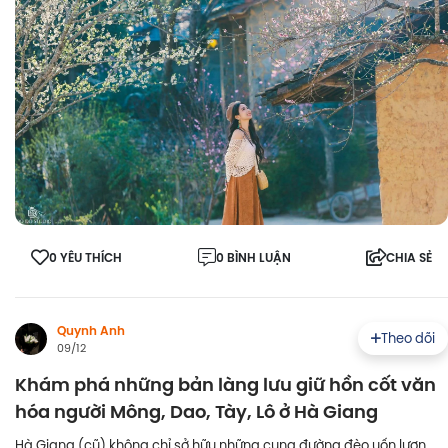
0 YÊU THÍCH
0 BÌNH LUẬN
CHIA SẺ
Quynh Anh
Theo dõi
09/12
Khám phá những bản làng lưu giữ hồn cốt văn
hóa người Mông, Dao, Tày, Lô ở Hà Giang
Hà Giang (cũ) không chỉ sở hữu những cung đường đèo uốn lượn