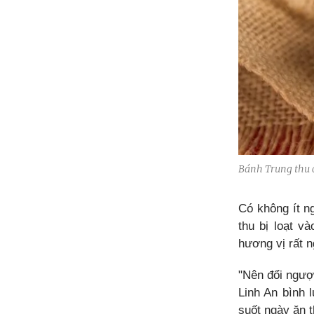
Bánh Trung thu c
Có không ít n
thu bị loạt 
hương vị rất n
"Nên đổi ngượ
Linh An bình 
suốt ngày ăn t