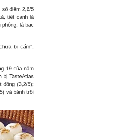
 số điểm 2,6/5
, tiết canh là
 phộng, lá bạc
chưa bị cấm",
ng 19 của năm
 bị TasteAtlas
t đông (3,2/5);
5) và bánh trôi