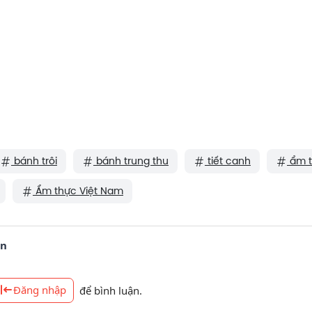
bánh trôi
bánh trung thu
tiết canh
ẩm t
Ẩm thực Việt Nam
ận
Đăng nhập
để bình luận.