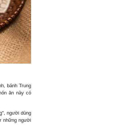
nh, bánh Trung
món ăn này có
g", người dùng
từ những người