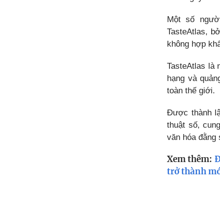
Một số người
TasteAtlas, b
không hợp khẩ
TasteAtlas là
hạng và quảng
toàn thế giới.
Được thành lậ
thuật số, cun
văn hóa đằng 
Xem thêm:
Đ
trở thành mó