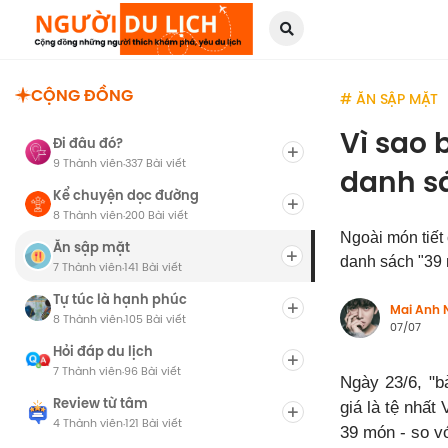
CỘNG ĐỒNG
# ĂN SẬP MẶT
Vì sao 
Đi đâu đó?
9 Thành viên
337 Bài viết
·
danh s
Kể chuyện dọc đường
8 Thành viên
200 Bài viết
·
Ngoài món tiết 
Ăn sập mặt
danh sách "39 
7 Thành viên
141 Bài viết
·
Tự túc là hạnh phúc
Mai Anh 
8 Thành viên
105 Bài viết
·
07/07
Hỏi đáp du lịch
7 Thành viên
96 Bài viết
·
Ngày 23/6, "b
Review từ tâm
giá là tệ nhấ
4 Thành viên
121 Bài viết
·
39 món - so v