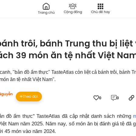
Cộng đồng
Chủ đề hay
Trang chủ
bánh trôi, bánh Trung thu bị liệt
ách 39 món ăn tệ nhất Việt Na
canh, "bản đồ ẩm thực" TasteAtlas còn liệt cả bánh trôi, bánh T
món ăn tệ nhất Việt Nam".
Nguyễn
Theo dõi
0
0
ản đồ ẩm thực" TasteAtlas đã cập nhật danh sách những
m
t Việt Nam năm 2025. Năm nay, số món ăn bị đánh giá tệ đã 
ới 45 món vào năm 2024.