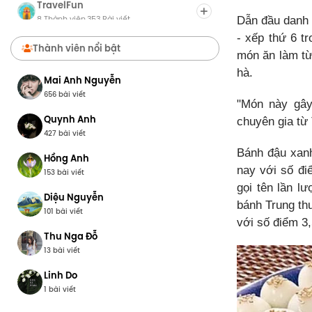
TravelFun
8 Thành viên
353 Bài viết
·
Dẫn đầu danh 
- xếp thứ 6 t
Chợ Du Lịch
Thành viên nổi bật
món ăn làm từ
8 Thành viên
0 Bài viết
·
hà.
Mai Anh Nguyễn
656 bài viết
"Món này gây
Quynh Anh
chuyên gia từ 
427 bài viết
Bánh đậu xan
Hồng Anh
nay với số đi
153 bài viết
gọi tên lần lư
Diệu Nguyễn
bánh Trung thu
101 bài viết
với số điểm 3,
Thu Nga Đỗ
13 bài viết
Linh Do
1 bài viết