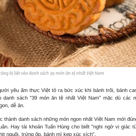
ũng bị liệt vào danh sách 39 món ăn tệ nhất Việt Nam
gười yêu ẩm thực Việt tỏ ra bức xúc khi bánh trôi, bánh ca
vào danh sách "39 món ăn tệ nhất Việt Nam" mặc dù các 
gon, dễ ăn.
c thành danh sách những món ngon nhất Việt Nam mới đún
luận. Hay tài khoản Tuấn Hùng cho biết "nghi ngờ vị giác 
hịt nguội, trứng ốp, bánh mì kẹp xúc xích".