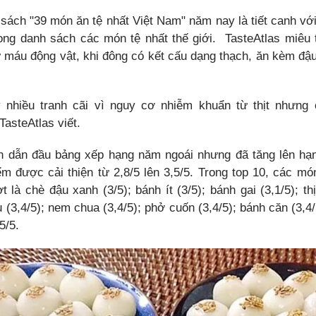
sách "39 món ăn tệ nhất Việt Nam" năm nay là tiết canh với
rong danh sách các món tệ nhất thế giới. TasteAtlas miêu tả
 máu động vật, khi đông có kết cấu dạng thạch, ăn kèm đậu
 nhiều tranh cãi vì nguy cơ nhiễm khuẩn từ thịt nhưng 
TasteAtlas viết.
h dẫn đầu bảng xếp hạng năm ngoái nhưng đã tăng lên hạ
ểm được cải thiện từ 2,8/5 lên 3,5/5. Trong top 10, các món
ợt là chè đậu xanh (3/5); bánh ít (3/5); bánh gai (3,1/5); thị
 (3,4/5); nem chua (3,4/5); phở cuốn (3,4/5); bánh căn (3,4/
5/5.