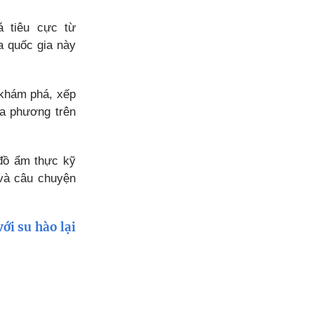
á tiêu cực từ
a quốc gia này
 khám phá, xếp
ịa phương trên
 đồ ẩm thực kỹ
 và câu chuyện
ới su hào lại