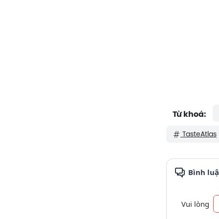
Từ khoá:
TasteAtlas
Bình lu
Vui lòng