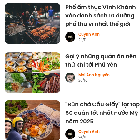
Phố ẩm thực Vĩnh Khánh
vào danh sách 10 đường
phố thú vị nhất thế giới
Quynh Anh
24/11
Gợi ý những quán ăn nên
thử khi tới Phú Yên
Mai Anh Nguyễn
26/10
"Bún chả Cầu Giấy" lọt top
50 quán tốt nhất nước Mỹ
năm 2025
Quynh Anh
24/10