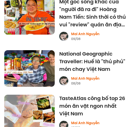
Một góc sống khác của
"người đã ra đi" Hoàng
Nam Tiến: Sinh thời có thú
vui "review" quán ăn địa
phương
Mai Anh Nguyễn
09/08
National Geographic
Traveller: Huế là "thủ phủ"
món chay Việt Nam
Mai Anh Nguyễn
08/08
TasteAtlas công bố top 26
món ăn vặt ngon nhất
Việt Nam
Mai Anh Nguyễn