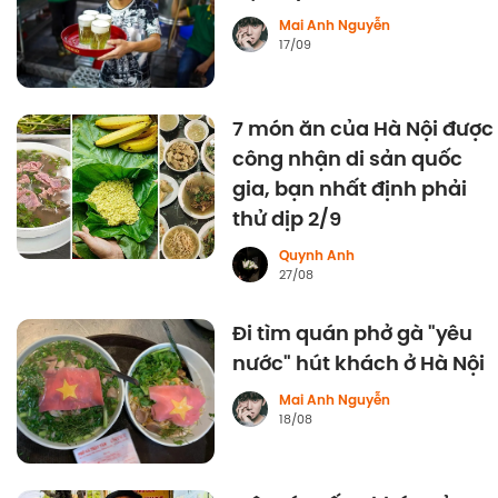
Mai Anh Nguyễn
17/09
7 món ăn của Hà Nội được
công nhận di sản quốc
gia, bạn nhất định phải
thử dịp 2/9
Quynh Anh
27/08
Đi tìm quán phở gà "yêu
nước" hút khách ở Hà Nội
Mai Anh Nguyễn
18/08