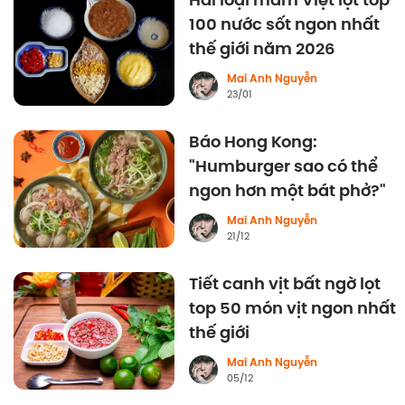
Hai loại mắm Việt lọt top
100 nước sốt ngon nhất
thế giới năm 2026
Mai Anh Nguyễn
23/01
Báo Hong Kong:
"Humburger sao có thể
ngon hơn một bát phở?"
Mai Anh Nguyễn
21/12
Tiết canh vịt bất ngờ lọt
top 50 món vịt ngon nhất
thế giới
Mai Anh Nguyễn
05/12