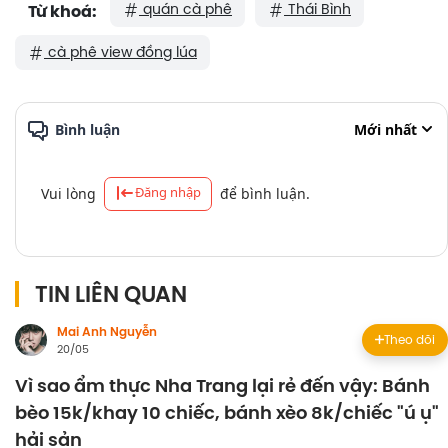
quán cà phê
Thái Bình
Từ khoá:
cà phê view đồng lúa
Bình luận
Mới nhất
Đăng nhập
Vui lòng
để bình luận.
TIN LIÊN QUAN
Mai Anh Nguyễn
Theo dõi
20/05
Vì sao ẩm thực Nha Trang lại rẻ đến vậy: Bánh
bèo 15k/khay 10 chiếc, bánh xèo 8k/chiếc "ú ụ"
hải sản