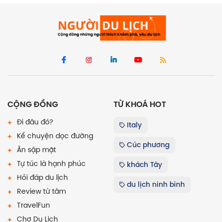
CỘNG ĐỒNG
TỪ KHOÁ HOT
Đi đâu đó?
Italy
Kể chuyện dọc đường
Cúc phương
Ăn sập mặt
Tự túc là hạnh phúc
khách Tây
Hỏi đáp du lịch
du lịch ninh bình
Review từ tâm
TravelFun
Chợ Du Lịch