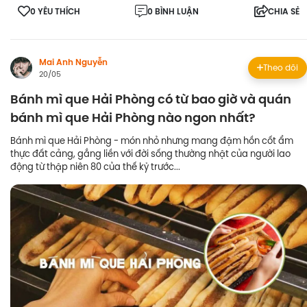
0 YÊU THÍCH
0 BÌNH LUẬN
CHIA SẺ
Mai Anh Nguyễn
Theo dõi
20/05
Bánh mì que Hải Phòng có từ bao giờ và quán
bánh mì que Hải Phòng nào ngon nhất?
Bánh mì que Hải Phòng - món nhỏ nhưng mang đậm hồn cốt ẩm
thực đất cảng, gắng liền với đời sống thường nhật của người lao
động từ thập niên 80 của thế kỷ trước...