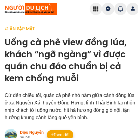
# ĂN SẬP MẶT
Uống cà phê view đồng lúa,
khách “ngỡ ngàng” vì được
quán chu đáo chuẩn bị cả
kem chống muỗi
Cứ đến chiều tối, quán cà phê nhỏ nằm giữa cánh đồng lúa
ở xã Nguyên Xá, huyện Đông Hưng, tỉnh Thái Bình lại nhộn
nhịp khách tới uống nước, hít hà hương đồng gió nội, tận
hưởng khung cảnh làng quê yên bình.
Diệu Nguyễn
Theo dõi
26/05