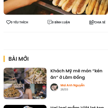
0 YÊU THÍCH
0 BÌNH LUẬN
CHIA SẺ
BÀI MỚI
Khách Mỹ mê món “kén
ăn” ở Lâm Đồng
Mai Anh Nguyễn
28/03