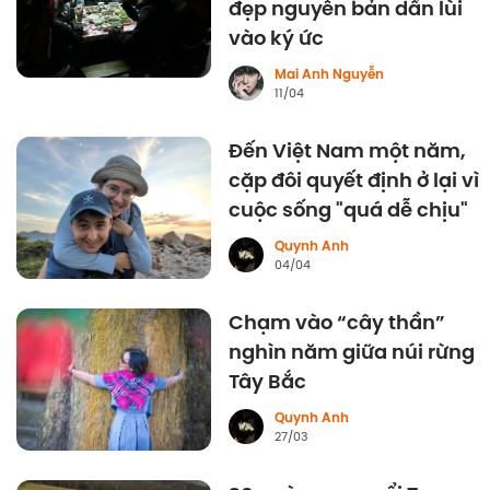
đẹp nguyên bản dần lùi
vào ký ức
Mai Anh Nguyễn
11/04
Đến Việt Nam một năm,
cặp đôi quyết định ở lại vì
cuộc sống "quá dễ chịu"
Quynh Anh
04/04
Chạm vào “cây thần”
nghìn năm giữa núi rừng
Tây Bắc
Quynh Anh
27/03