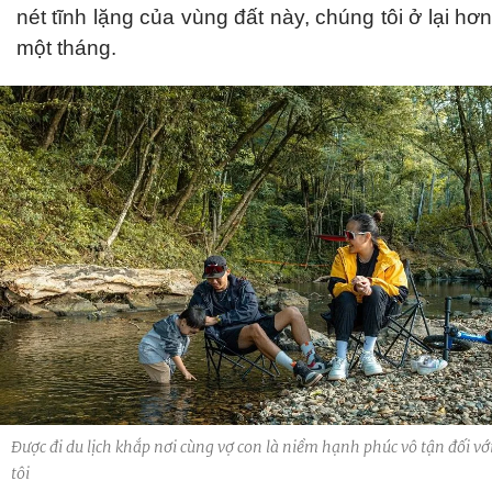
nét tĩnh lặng của vùng đất này, chúng tôi ở lại hơn
một tháng.
Được đi du lịch khắp nơi cùng vợ con là niềm hạnh phúc vô tận đối vớ
tôi