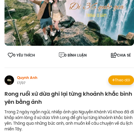
0 YÊU THÍCH
0 BÌNH LUẬN
CHIA SẺ
Quynh Anh
Theo dõi
17/07
Rong ruổi xứ dừa ghi lại từng khoảnh khắc bình
yên bằng ảnh
Trong 2 ngày ngắn ngủi, nhiếp ảnh gia Nguyễn Khánh Vũ Khoa đã đi
khắp xóm làng ở xứ dừa Vĩnh Long để ghi lại từng khoảnh khắc bình
yên. Thông qua những bức anh, anh muốn kể câu chuyện về du lịch
miền Tây.