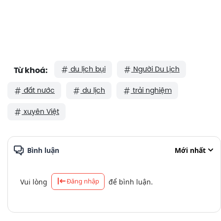
du lịch bụi
Người Du Lịch
Từ khoá:
đất nước
du lịch
trải nghiệm
xuyên Việt
Bình luận
Mới nhất
Đăng nhập
Vui lòng
để bình luận.