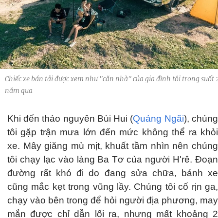
Chiếc xe bán tải được xem như "căn nhà" của gia đình tôi trong suốt 
năm qua
Khi đến thảo nguyên Bùi Hui (
Quảng Ngãi
), chúng
tôi gặp trận mưa lớn đến mức không thể ra khỏi
xe. Mây giăng mù mịt, khuất tầm nhìn nên chúng
tôi chạy lạc vào làng Ba Tơ của người H'rê. Đoạn
đường rất khó đi do đang sửa chữa, bánh xe
cũng mắc kẹt trong vũng lầy. Chúng tôi cố rịn ga,
chạy vào bên trong để hỏi người địa phương, may
mắn được chỉ dẫn lối ra, nhưng mất khoảng 2