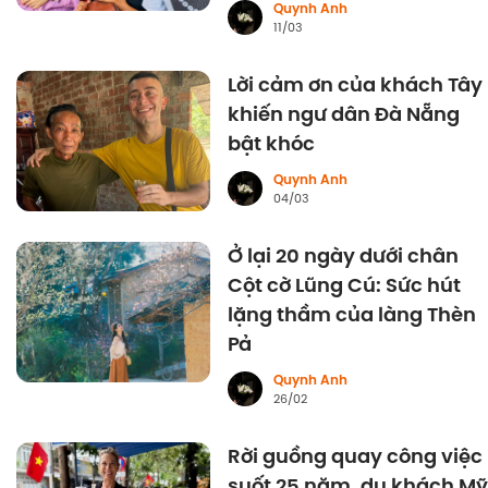
Quynh Anh
11/03
Lời cảm ơn của khách Tây
khiến ngư dân Đà Nẵng
bật khóc
Quynh Anh
04/03
Ở lại 20 ngày dưới chân
Cột cờ Lũng Cú: Sức hút
lặng thầm của làng Thèn
Pả
Quynh Anh
26/02
Rời guồng quay công việc
suốt 25 năm, du khách Mỹ