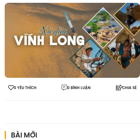
0 YÊU THÍCH
0 BÌNH LUẬN
CHIA SẺ
BÀI MỚI