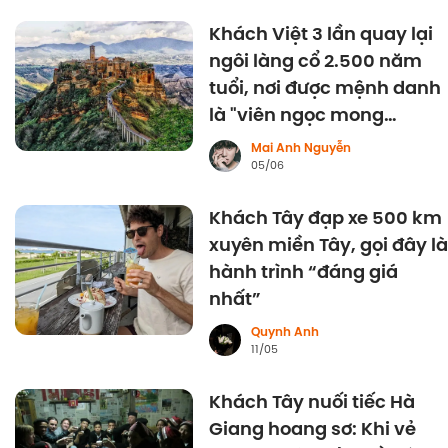
Khách Việt 3 lần quay lại
ngôi làng cổ 2.500 năm
tuổi, nơi được mệnh danh
là "viên ngọc mong
manh" của Italy
Mai Anh Nguyễn
05/06
Khách Tây đạp xe 500 km
xuyên miền Tây, gọi đây là
hành trình “đáng giá
nhất”
Quynh Anh
11/05
Khách Tây nuối tiếc Hà
Giang hoang sơ: Khi vẻ