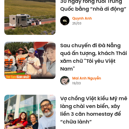
30 ngày rong ruổi Trung
Quốc bằng “nhà di động”
Quynh Anh
25/03
Sau chuyến đi Đà Nẵng
quá ấn tượng, khách Thái
xăm chữ "Tôi yêu Việt
Nam"
Mai Anh Nguyễn
19/03
Vợ chồng Việt kiều Mỹ mê
làng chài ven biển, xây
liền 3 căn homestay để
“chữa lành”