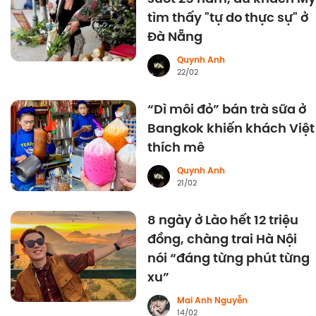
tìm thấy "tự do thực sự" ở
Đà Nẵng
Quynh Anh
22/02
“Dì môi đỏ” bán trà sữa ở
Bangkok khiến khách Việt
thích mê
Quynh Anh
21/02
8 ngày ở Lào hết 12 triệu
đồng, chàng trai Hà Nội
nói “đáng từng phút từng
xu”
Mai Anh Nguyễn
14/02