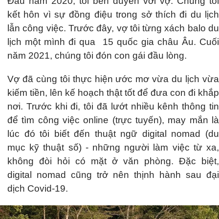
Đầu năm 2020, tôi bén duyên với vợ. Chúng tôi
kết hôn vì sự đồng điệu trong sở thích đi du lịch
lẫn công việc. Trước đây, vợ tôi từng xách balo du
lịch một mình đi qua 15 quốc gia châu Âu. Cuối
năm 2021, chúng tôi đón con gái đầu lòng.
Vợ đã cùng tôi thực hiện ước mơ vừa du lịch vừa
kiếm tiền, lên kế hoạch thật tốt để đưa con đi khắp
nơi. Trước khi đi, tôi đã lướt nhiều kênh thông tin
để tìm công việc online (trực tuyến), may mắn là
lúc đó tôi biết đến thuật ngữ digital nomad (du
mục kỹ thuật số) - những người làm việc từ xa,
không đòi hỏi có mặt ở văn phòng. Đặc biệt,
digital nomad cũng trở nên thịnh hành sau đại
dịch Covid-19.