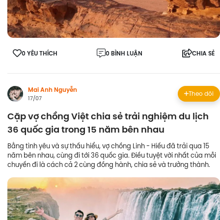
0 YÊU THÍCH
0 BÌNH LUẬN
CHIA SẺ
Mai Anh Nguyễn
Theo dõi
17/07
Cặp vợ chồng Việt chia sẻ trải nghiệm du lịch
36 quốc gia trong 15 năm bên nhau
Bằng tình yêu và sự thấu hiểu, vợ chồng Linh - Hiếu đã trải qua 15
năm bên nhau, cùng đi tới 36 quốc gia. Điều tuyệt vời nhất của mỗi
chuyến đi là cách cả 2 cùng đồng hành, chia sẻ và trưởng thành.