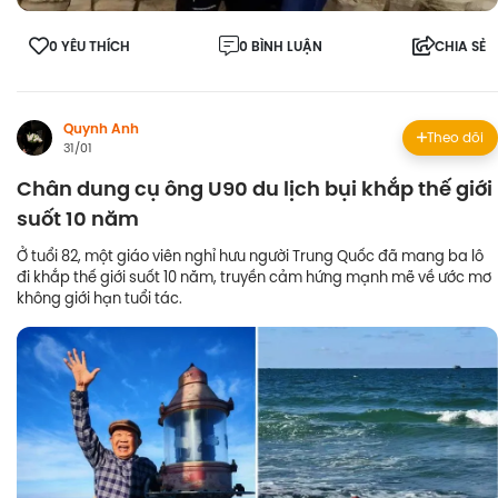
0 YÊU THÍCH
0 BÌNH LUẬN
CHIA SẺ
Quynh Anh
Theo dõi
31/01
Chân dung cụ ông U90 du lịch bụi khắp thế giới
suốt 10 năm
Ở tuổi 82, một giáo viên nghỉ hưu người Trung Quốc đã mang ba lô
đi khắp thế giới suốt 10 năm, truyền cảm hứng mạnh mẽ về ước mơ
không giới hạn tuổi tác.