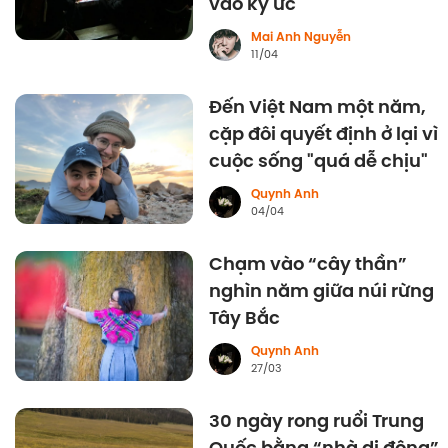
vào ký ức
Mai Anh Nguyễn
11/04
Đến Việt Nam một năm,
cặp đôi quyết định ở lại vì
cuộc sống "quá dễ chịu"
Quynh Anh
04/04
Chạm vào “cây thần”
nghìn năm giữa núi rừng
Tây Bắc
Quynh Anh
27/03
30 ngày rong ruổi Trung