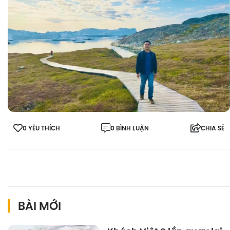
0 YÊU THÍCH
0 BÌNH LUẬN
CHIA SẺ
BÀI MỚI