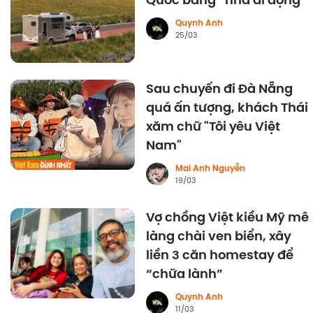
Quốc bằng “nhà di động”
Quynh Anh
25/03
Sau chuyến đi Đà Nẵng
quá ấn tượng, khách Thái
xăm chữ "Tôi yêu Việt
Nam"
Mai Anh Nguyễn
19/03
Vợ chồng Việt kiều Mỹ mê
làng chài ven biển, xây
liền 3 căn homestay để
“chữa lành”
Quynh Anh
11/03