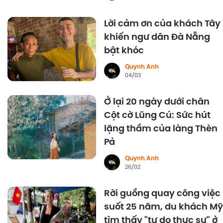
Lời cảm ơn của khách Tây
khiến ngư dân Đà Nẵng
bật khóc
Quynh Anh
04/03
Ở lại 20 ngày dưới chân
Cột cờ Lũng Cú: Sức hút
lặng thầm của làng Thèn
Pả
Quynh Anh
26/02
Rời guồng quay công việc
suốt 25 năm, du khách Mỹ
tìm thấy "tự do thực sự" ở