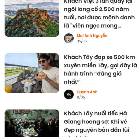
Khách Việt 3 lần quay lại
ngôi làng cổ 2.500 năm
tuổi, nơi được mệnh danh
là "viên ngọc mong
manh" của Italy
Mai Anh Nguyễn
05/06
Khách Tây đạp xe 500 km
xuyên miền Tây, gọi đây là
hành trình “đáng giá
nhất”
Quynh Anh
11/05
Khách Tây nuối tiếc Hà
Giang hoang sơ: Khi vẻ
đẹp nguyên bản dần lùi