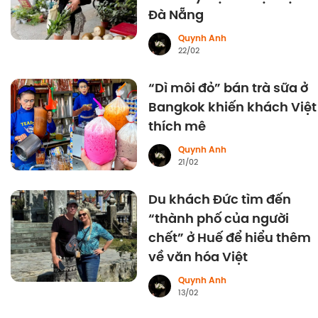
Đà Nẵng
Quynh Anh
22/02
“Dì môi đỏ” bán trà sữa ở
Bangkok khiến khách Việt
thích mê
Quynh Anh
21/02
Du khách Đức tìm đến
“thành phố của người
chết” ở Huế để hiểu thêm
về văn hóa Việt
Quynh Anh
13/02