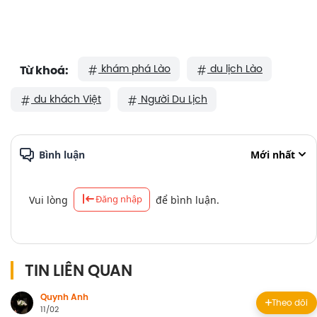
khám phá Lào
du lịch Lào
Từ khoá:
du khách Việt
Người Du Lịch
Bình luận
Mới nhất
Đăng nhập
Vui lòng
để bình luận.
TIN LIÊN QUAN
Quynh Anh
Theo dõi
11/02