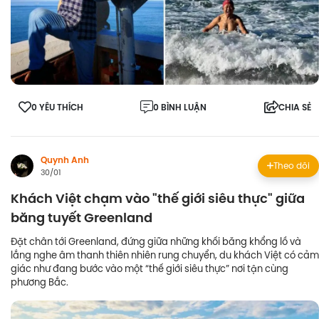
0 YÊU THÍCH
0 BÌNH LUẬN
CHIA SẺ
Quynh Anh
Theo dõi
30/01
Khách Việt chạm vào "thế giới siêu thực" giữa
băng tuyết Greenland
Đặt chân tới Greenland, đứng giữa những khối băng khổng lồ và
lắng nghe âm thanh thiên nhiên rung chuyển, du khách Việt có cảm
giác như đang bước vào một “thế giới siêu thực” nơi tận cùng
phương Bắc.