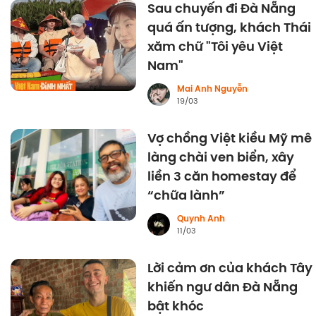
Sau chuyến đi Đà Nẵng
quá ấn tượng, khách Thái
xăm chữ "Tôi yêu Việt
Nam"
Mai Anh Nguyễn
19/03
Vợ chồng Việt kiều Mỹ mê
làng chài ven biển, xây
liền 3 căn homestay để
“chữa lành”
Quynh Anh
11/03
Lời cảm ơn của khách Tây
khiến ngư dân Đà Nẵng
bật khóc