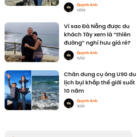
Quynh Anh
13/02
Vì sao Đà Nẵng được du
khách Tây xem là “thiên
đường” nghỉ hưu giá rẻ?
Quynh Anh
11/02
Chân dung cụ ông U90 du
lịch bụi khắp thế giới suốt
10 năm
Quynh Anh
31/01