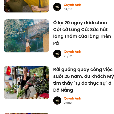
Quynh Anh
04/03
Ở lại 20 ngày dưới chân
Cột cờ Lũng Cú: Sức hút
lặng thầm của làng Thèn
Pả
Quynh Anh
26/02
Rời guồng quay công việc
suốt 25 năm, du khách Mỹ
tìm thấy "tự do thực sự" ở
Đà Nẵng
Quynh Anh
22/02