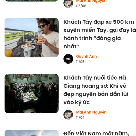
Mai Anh Nguyễn
05/06
Khách Tây đạp xe 500 km
xuyên miền Tây, gọi đây là
hành trình “đáng giá
nhất”
Quynh Anh
11/05
Khách Tây nuối tiếc Hà
Giang hoang sơ: Khi vẻ
đẹp nguyên bản dần lùi
vào ký ức
Mai Anh Nguyễn
11/04
Đến Việt Nam một năm,