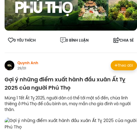
0 YÊU THÍCH
0 BÌNH LUẬN
CHIA SẺ
Quynh Anh
Theo dõi
29/01
Gợi ý những điểm xuất hành đầu xuân Ất Tỵ
2025 của người Phú Thọ
Mùng 1 Tết Ất Tỵ 2025, người dân có thể tới một số đền, chùa linh
thiêng ở Phú Thọ để cầu bình an, may mắn cho gia đình và người
thân.