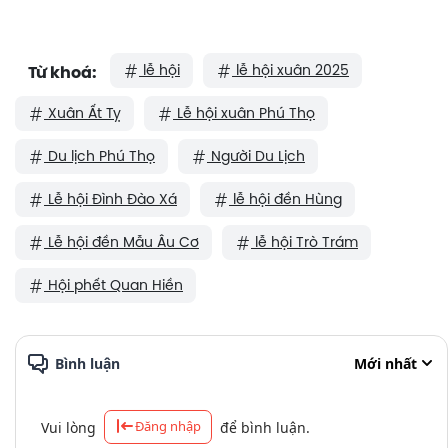
lễ hội
lễ hội xuân 2025
Từ khoá:
Xuân Ất Tỵ
Lễ hội xuân Phú Thọ
Du lịch Phú Thọ
Người Du Lịch
Lễ hội Đình Đào Xá
lễ hội đền Hùng
Lễ hội đền Mẫu Âu Cơ
lễ hội Trò Trám
Hội phết Quan Hiền
Bình luận
Mới nhất
Đăng nhập
Vui lòng
để bình luận.