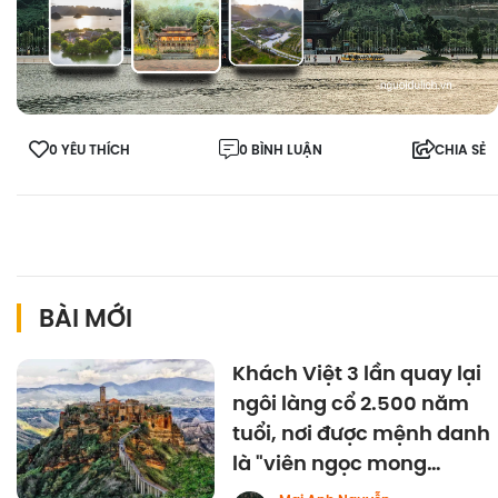
0 YÊU THÍCH
0 BÌNH LUẬN
CHIA SẺ
BÀI MỚI
Khách Việt 3 lần quay lại
ngôi làng cổ 2.500 năm
tuổi, nơi được mệnh danh
là "viên ngọc mong
manh" của Italy