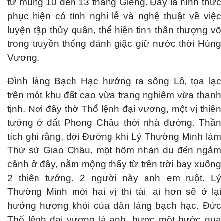
từ mùng 10 đến 13 tháng Giêng. Đây là hình thức
phục hiện có tính nghi lễ và nghệ thuật về việc
luyện tập thủy quân, thể hiện tinh thần thượng võ
trong truyền thống đánh giặc giữ nước thời Hùng
Vương.
Đình làng Bạch Hạc hướng ra sông Lô, tọa lạc
trên một khu đất cao vừa trang nghiêm vừa thanh
tịnh. Nơi đây thờ Thổ lệnh đại vương, một vị thiên
tướng ở đất Phong Châu thời nhà đường. Thần
tích ghi rằng, đời Đường khi Lý Thường Minh làm
Thứ sử Giao Châu, một hôm nhàn du đến ngắm
cảnh ở đây, nằm mộng thấy từ trên trời bay xuống
2 thiên tướng. 2 người này anh em ruột. Lý
Thường Minh mời hai vị thi tài, ai hơn sẽ ở lại
hưởng hương khói của dân làng bạch hạc. Đức
Thổ lệnh đại vương là anh, bước một bước qua