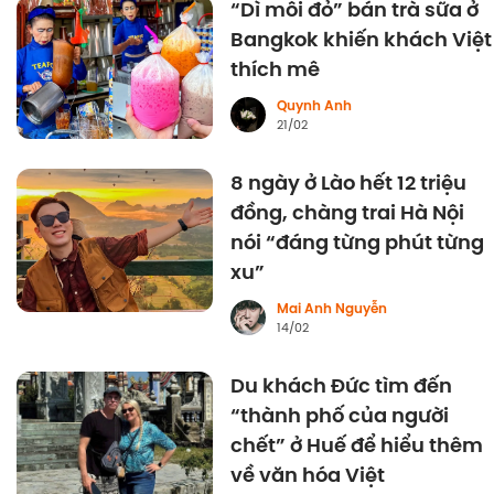
“Dì môi đỏ” bán trà sữa ở
Bangkok khiến khách Việt
thích mê
Quynh Anh
21/02
8 ngày ở Lào hết 12 triệu
đồng, chàng trai Hà Nội
nói “đáng từng phút từng
xu”
Mai Anh Nguyễn
14/02
Du khách Đức tìm đến
“thành phố của người
chết” ở Huế để hiểu thêm
về văn hóa Việt