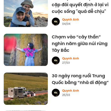
cặp đôi quyết định ở lại vì
cuộc sống "quá dễ chịu"
Quynh Anh
04/04
Chạm vào “cây thần”
nghìn năm giữa núi rừng
Tây Bắc
Quynh Anh
27/03
30 ngày rong ruổi Trung
Quốc bằng “nhà di động”
Quynh Anh
25/03