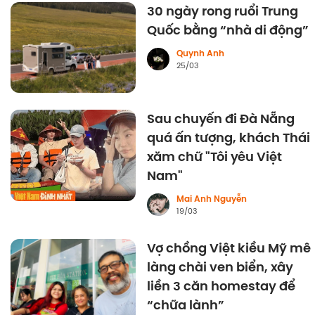
30 ngày rong ruổi Trung
Quốc bằng “nhà di động”
Quynh Anh
25/03
Sau chuyến đi Đà Nẵng
quá ấn tượng, khách Thái
xăm chữ "Tôi yêu Việt
Nam"
Mai Anh Nguyễn
19/03
Vợ chồng Việt kiều Mỹ mê
làng chài ven biển, xây
liền 3 căn homestay để
“chữa lành”