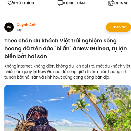
0 YÊU THÍCH
0 BÌNH LUẬN
CHIA SẺ
Quynh Anh
Theo dõi
10/01
Theo chân du khách Việt trải nghiệm sống
hoang dã trên đảo "bí ẩn" ở New Guinea, tự lặn
biển bắt hải sản
Không internet, không điện, không du lịch đại trà, một du khách Việt
nhiều lần quay lại New Guinea để sống giữa thiên nhiên hoang sơ,
tự săn bắt hải sản và sinh hoạt cùng cộng đồng bản địa.