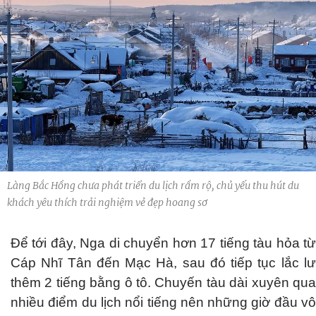
Làng Bắc Hồng chưa phát triển du lịch rầm rộ, chủ yếu thu hút du
khách yêu thích trải nghiệm vẻ đẹp hoang sơ
Để tới đây, Nga di chuyển hơn 17 tiếng tàu hỏa từ
Cáp Nhĩ Tân đến Mạc Hà, sau đó tiếp tục lắc lư
thêm 2 tiếng bằng ô tô. Chuyến tàu dài xuyên qua
nhiều điểm du lịch nổi tiếng nên những giờ đầu vô