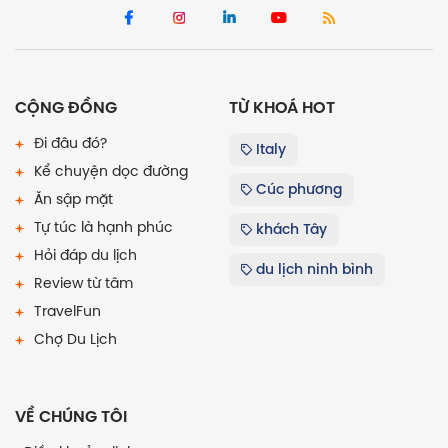
CỘNG ĐỒNG
TỪ KHOÁ HOT
Đi đâu đó?
Italy
Kể chuyện dọc đường
Cúc phương
Ăn sập mặt
Tự túc là hạnh phúc
khách Tây
Hỏi đáp du lịch
du lịch ninh bình
Review từ tâm
TravelFun
Chợ Du Lịch
VỀ CHÚNG TÔI