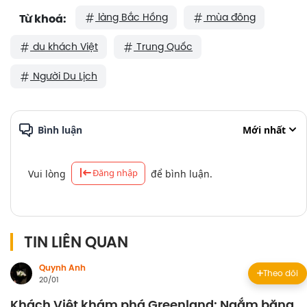
làng Bắc Hồng
mùa đông
Từ khoá:
du khách Việt
Trung Quốc
Người Du Lịch
Bình luận
Mới nhất
Đăng nhập
Vui lòng
để bình luận.
TIN LIÊN QUAN
Quynh Anh
Theo dõi
20/01
Khách Việt khám phá Greenland: Ngắm băng