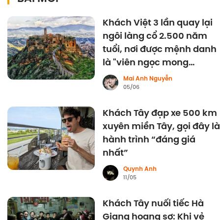
Khách Việt 3 lần quay lại
ngôi làng cổ 2.500 năm
tuổi, nơi được mệnh danh
là "viên ngọc mong
manh" của Italy
Mai Anh Nguyễn
05/06
Khách Tây đạp xe 500 km
xuyên miền Tây, gọi đây là
hành trình “đáng giá
nhất”
Quynh Anh
11/05
Khách Tây nuối tiếc Hà
Giang hoang sơ: Khi vẻ