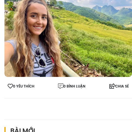
0 YÊU THÍCH
0 BÌNH LUẬN
CHIA SẺ
BÀI MỚI