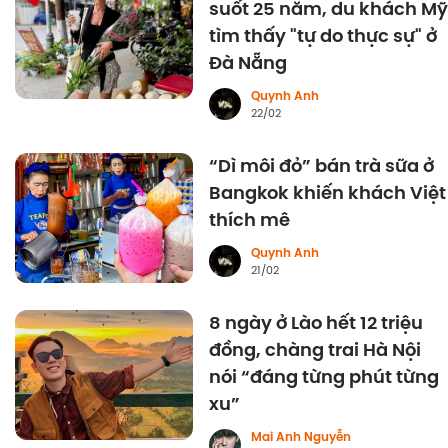
suốt 25 năm, du khách Mỹ
tìm thấy "tự do thực sự" ở
Đà Nẵng
Quynh Anh
22/02
“Dì môi đỏ” bán trà sữa ở
Bangkok khiến khách Việt
thích mê
Quynh Anh
21/02
8 ngày ở Lào hết 12 triệu
đồng, chàng trai Hà Nội
nói “đáng từng phút từng
xu”
Mai Anh Nguyễn