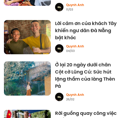
Quynh Anh
11/03
Lời cảm ơn của khách Tây
khiến ngư dân Đà Nẵng
bật khóc
Quynh Anh
04/03
Ở lại 20 ngày dưới chân
Cột cờ Lũng Cú: Sức hút
lặng thầm của làng Thèn
Pả
Quynh Anh
26/02
Rời guồng quay công việc