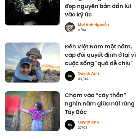
đẹp nguyên bản dần lùi
vào ký ức
Mai Anh Nguyễn
11/04
Đến Việt Nam một năm,
cặp đôi quyết định ở lại vì
cuộc sống "quá dễ chịu"
Quynh Anh
04/04
Chạm vào “cây thần”
nghìn năm giữa núi rừng
Tây Bắc
Quynh Anh
27/03