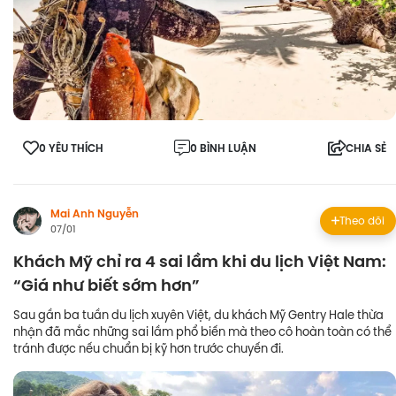
0 YÊU THÍCH
0 BÌNH LUẬN
CHIA SẺ
Mai Anh Nguyễn
Theo dõi
07/01
Khách Mỹ chỉ ra 4 sai lầm khi du lịch Việt Nam:
“Giá như biết sớm hơn”
Sau gần ba tuần du lịch xuyên Việt, du khách Mỹ Gentry Hale thừa
nhận đã mắc những sai lầm phổ biến mà theo cô hoàn toàn có thể
tránh được nếu chuẩn bị kỹ hơn trước chuyến đi.