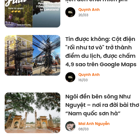
Quynh Anh
20/03
Tin được không: Cột điện
"rối như tơ vò" trở thành
điểm du lịch, được chấm
4,9 sao trên Google Maps
Quynh Anh
16/03
Ngôi đền bên sông Như
Nguyệt – nơi ra đời bài thơ
“Nam quốc sơn hà”
Mai Anh Nguyễn
08/03