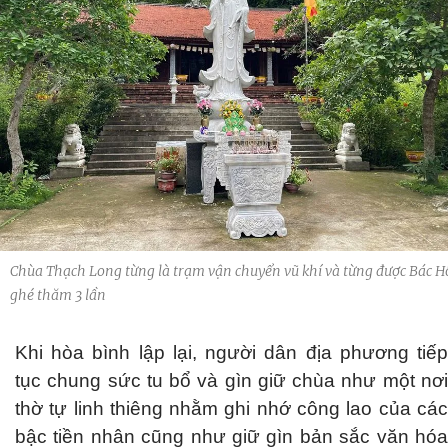
Chùa Thạch Long từng là trạm vận chuyển vũ khí và từng được Bác H
ghé thăm 3 lần
Khi hòa bình lập lại, người dân địa phương tiếp
tục chung sức tu bổ và gìn giữ chùa như một nơi
thờ tự linh thiêng nhằm ghi nhớ công lao của các
bậc tiền nhân cũng như giữ gìn bản sắc văn hóa