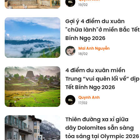
19/02
Gợi ý 4 điểm du xuân
"chữa lành"ở miền Bắc Tết
Bính Ngọ 2026
Mai Anh Nguyễn
18/02
4 điểm du xuân miền
Trung “vui quên lối về” dịp
Tết Bính Ngọ 2026
Quynh Anh
17/02
Thiên đường xa xỉ giữa
dãy Dolomites sẵn sàng
tỏa sáng tại Olympic 2026