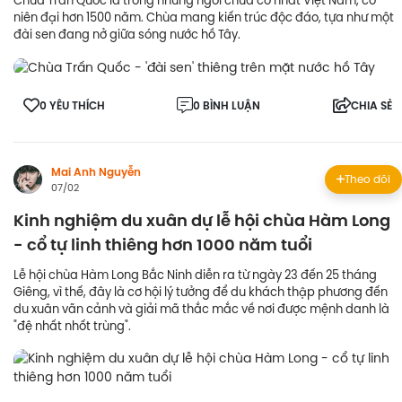
Chùa Trấn Quốc là trong những ngôi chùa cổ nhất Việt Nam, có
niên đại hơn 1500 năm. Chùa mang kiến trúc độc đáo, tựa như một
đài sen đang nở giữa sóng nước hồ Tây.
0 YÊU THÍCH
0 BÌNH LUẬN
CHIA SẺ
Mai Anh Nguyễn
Theo dõi
07/02
Kinh nghiệm du xuân dự lễ hội chùa Hàm Long
- cổ tự linh thiêng hơn 1000 năm tuổi
Lễ hội chùa Hàm Long Bắc Ninh diễn ra từ ngày 23 đến 25 tháng
Giêng, vì thế, đây là cơ hội lý tưởng để du khách thập phương đến
du xuân vãn cảnh và giải mã thắc mắc về nơi được mệnh danh là
"đệ nhất nhốt trùng".