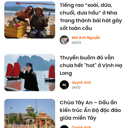
Tiếng rao “xoài, dứa,
chuối, dưa hấu” ở Nha
Trang thành bài hát gây
sốt toàn cầu
Mai Anh Nguyễn
06/03
Thuyền buồm đỏ vẫn
chưa hết "hot" ở Vịnh Hạ
Long
Quynh Anh
24/02
Chùa Tây An – Dấu ấn
kiến trúc Ấn Độ độc đáo
giữa miền Tây
Quynh Anh