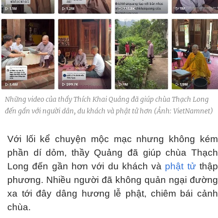
Những video của thầy Thích Khai Quảng đã giúp chùa Thạch Long
đến gần với người dân, du khách và phật tử hơn (Ảnh: VietNamnet)
Với lối kể chuyện mộc mạc nhưng không kém
phần dí dỏm, thầy Quảng đã giúp chùa Thạch
Long đến gần hơn với du khách và
phật tử
thậ
phương. Nhiều người đã không quản ngại đường
xa tới đây dâng hương lễ phật, chiêm bái cảnh
chùa.