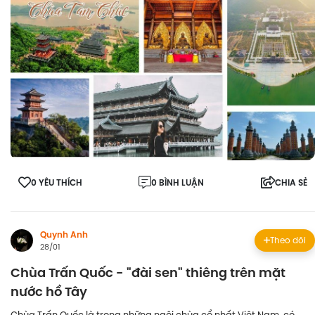
0 YÊU THÍCH
0 BÌNH LUẬN
CHIA SẺ
Quynh Anh
Theo dõi
28/01
Chùa Trấn Quốc - "đài sen" thiêng trên mặt
nước hồ Tây