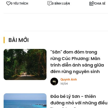
0 YÊU THÍCH
0 BÌNH LUẬN
CHIA SẺ
BÀI MỚI
"Săn" đom đóm trong
rừng Cúc Phương: Màn
trình diễn ánh sáng giữa
đêm rừng nguyên sinh
Quynh Anh
16/04
Đảo bé Lý Sơn - thiên
đường nhỏ với những điều