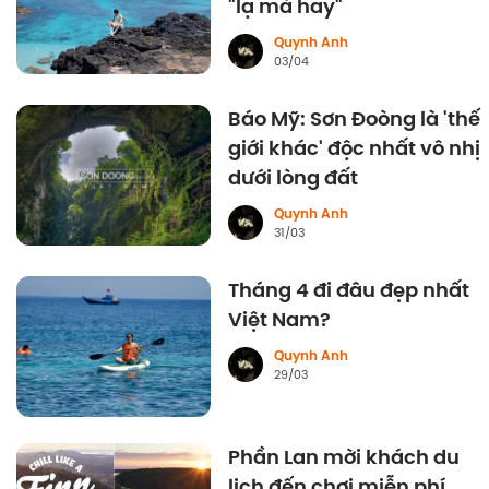
"lạ mà hay"
Quynh Anh
03/04
Báo Mỹ: Sơn Đoòng là 'thế
giới khác' độc nhất vô nhị
dưới lòng đất
Quynh Anh
31/03
Tháng 4 đi đâu đẹp nhất
Việt Nam?
Quynh Anh
29/03
Phần Lan mời khách du
lịch đến chơi miễn phí