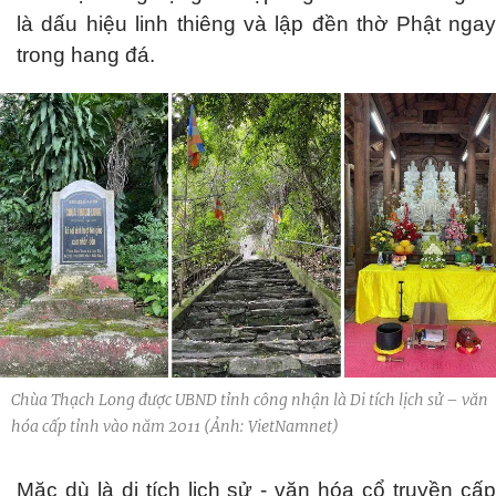
là dấu hiệu linh thiêng và lập đền thờ Phật ngay
trong hang đá.
Chùa Thạch Long được UBND tỉnh công nhận là Di tích lịch sử – văn
hóa cấp tỉnh vào năm 2011 (Ảnh: VietNamnet)
Mặc dù là di tích lịch sử - văn hóa cổ truyền cấp