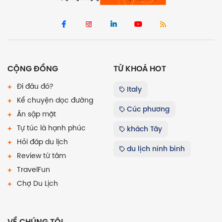
CỘNG ĐỒNG
TỪ KHOÁ HOT
Đi đâu đó?
Italy
Kể chuyện dọc đường
Cúc phương
Ăn sập mặt
Tự túc là hạnh phúc
khách Tây
Hỏi đáp du lịch
du lịch ninh bình
Review từ tâm
TravelFun
Chợ Du Lịch
VỀ CHÚNG TÔI