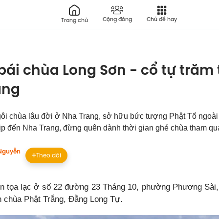
Cộng đồng
Chủ đề hay
Trang chủ
ái chùa Long Sơn - cổ tự trăm t
ang
ôi chùa lâu đời ở Nha Trang, sở hữu bức tượng Phật Tổ ngoài tr
p đến Nha Trang, đừng quên dành thời gian ghé chùa tham qu
Nguyễn
Theo dõi
 tọa lạc ở số 22 đường 23 Tháng 10, phường Phương Sài,
ên chùa Phật Trắng, Đằng Long Tự.