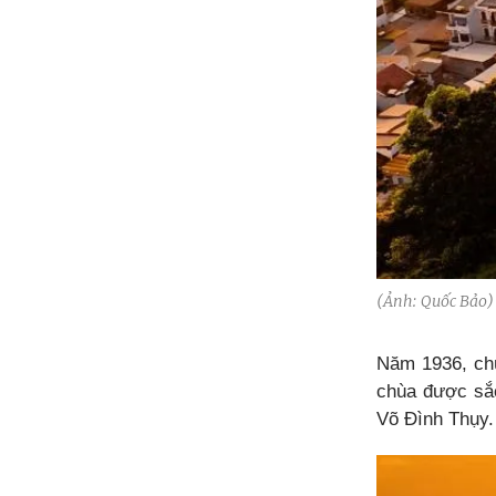
(Ảnh: Quốc Bảo)
Năm 1936, chù
chùa được sắc
Võ Đình Thụy.