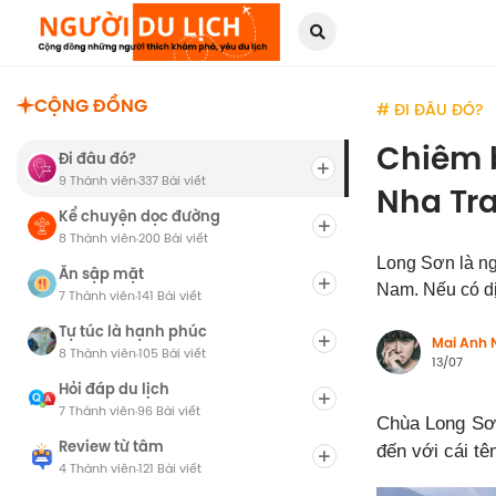
CỘNG ĐỒNG
# ĐI ĐÂU ĐÓ?
Chiêm b
Đi đâu đó?
9 Thành viên
337 Bài viết
·
Nha Tr
Kể chuyện dọc đường
8 Thành viên
200 Bài viết
·
Long Sơn là ng
Ăn sập mặt
Nam. Nếu có dị
7 Thành viên
141 Bài viết
·
Tự túc là hạnh phúc
Mai Anh 
8 Thành viên
105 Bài viết
·
13/07
Hỏi đáp du lịch
7 Thành viên
96 Bài viết
·
Chùa Long Sơn
Review từ tâm
đến với cái t
4 Thành viên
121 Bài viết
·