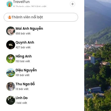
TravelFun
8 Thành viên
353 Bài viết
·
Chợ Du Lịch
Thành viên nổi bật
8 Thành viên
0 Bài viết
·
Mai Anh Nguyễn
656 bài viết
Quynh Anh
427 bài viết
Hồng Anh
153 bài viết
Diệu Nguyễn
101 bài viết
Thu Nga Đỗ
13 bài viết
Linh Do
1 bài viết