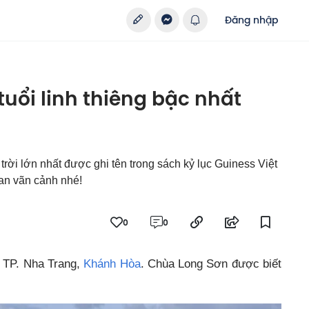
Đăng nhập
uổi linh thiêng bậc nhất
ời lớn nhất được ghi tên trong sách kỷ lục Guiness Việt
an vãn cảnh nhé!
0
0
 TP. Nha Trang,
Khánh Hòa
. Chùa Long Sơn được biết