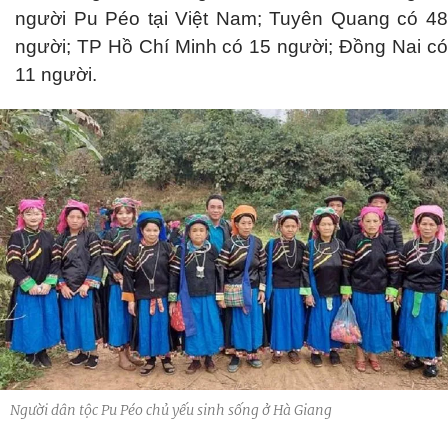
người Pu Péo tại Việt Nam; Tuyên Quang có 48
người; TP Hồ Chí Minh có 15 người; Đồng Nai có
11 người.
Người dân tộc Pu Péo chủ yếu sinh sống ở Hà Giang