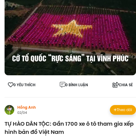
0 YÊU THÍCH
0 BÌNH LUẬN
CHIA SẺ
Hồng Anh
Theo dõi
02/04
TỰ HÀO DÂN TỘC: Gần 1700 xe ô tô tham gia xếp
hình bản đồ Việt Nam