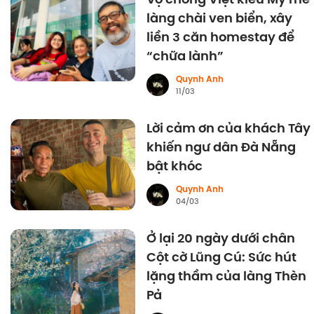
làng chài ven biển, xây
liền 3 căn homestay để
“chữa lành”
Quynh Anh
11/03
Lời cảm ơn của khách Tây
khiến ngư dân Đà Nẵng
bật khóc
Quynh Anh
04/03
Ở lại 20 ngày dưới chân
Cột cờ Lũng Cú: Sức hút
lặng thầm của làng Thèn
Pả