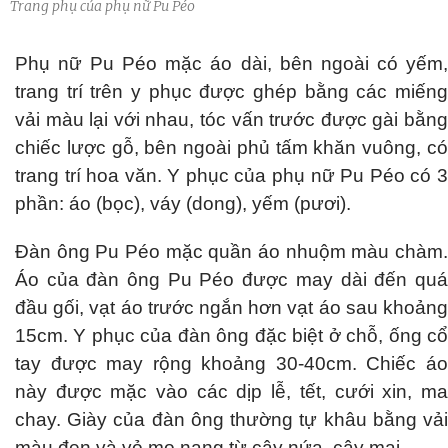
Trang phụ của phụ nữ Pu Péo
Phụ nữ Pu Péo mặc áo dài, bên ngoài có yếm,
trang trí trên y phục được ghép bằng các miếng
vải màu lại với nhau, tóc vấn trước được gài bằng
chiếc lược gỗ, bên ngoài phủ tấm khăn vuông, có
trang trí hoa văn. Y phục của phụ nữ Pu Péo có 3
phần: áo (bọc), váy (dong), yếm (pươi).
Đàn ông Pu Péo mặc quần áo nhuộm màu chàm.
Áo của đàn ông Pu Péo được may dài đến quá
đầu gối, vạt áo trước ngắn hơn vạt áo sau khoảng
15cm. Y phục của đàn ông đặc biệt ở chỗ, ống cổ
tay được may rộng khoảng 30-40cm. Chiếc áo
này được mặc vào các dịp lễ, tết, cưới xin, ma
chay. Giày của đàn ông thường tự khâu bằng vải
màu đen và vỏ mo nang từ cây nứa, cây mai.