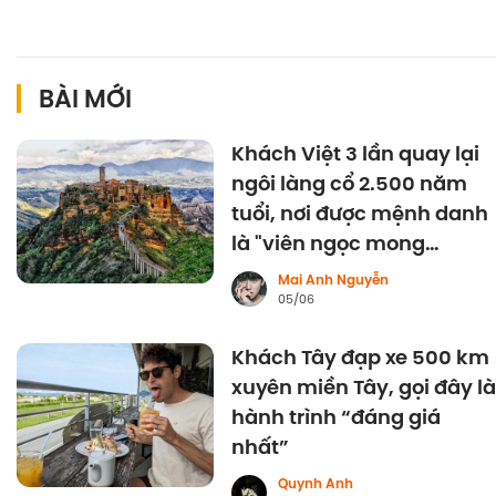
BÀI MỚI
Khách Việt 3 lần quay lại
ngôi làng cổ 2.500 năm
tuổi, nơi được mệnh danh
là "viên ngọc mong
manh" của Italy
Mai Anh Nguyễn
05/06
Khách Tây đạp xe 500 km
xuyên miền Tây, gọi đây là
hành trình “đáng giá
nhất”
Quynh Anh