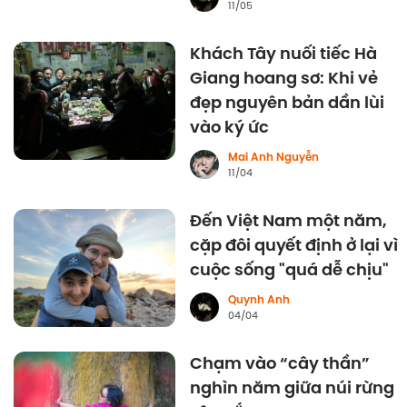
11/05
Khách Tây nuối tiếc Hà
Giang hoang sơ: Khi vẻ
đẹp nguyên bản dần lùi
vào ký ức
Mai Anh Nguyễn
11/04
Đến Việt Nam một năm,
cặp đôi quyết định ở lại vì
cuộc sống "quá dễ chịu"
Quynh Anh
04/04
Chạm vào “cây thần”
nghìn năm giữa núi rừng