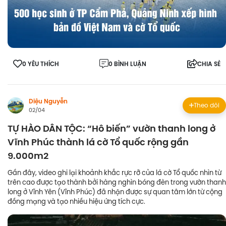
0 YÊU THÍCH
0 BÌNH LUẬN
CHIA SẺ
Diệu Nguyễn
Theo dõi
02/04
TỰ HÀO DÂN TỘC: “Hô biến” vườn thanh long ở
Vĩnh Phúc thành lá cờ Tổ quốc rộng gần
9.000m2
Gần đây, video ghi lại khoảnh khắc rực rỡ của lá cờ Tổ quốc nhìn từ
trên cao được tạo thành bởi hàng nghìn bóng đèn trong vườn thanh
long ở Vĩnh Yên (Vĩnh Phúc) đã nhận được sự quan tâm lớn từ cộng
đồng mạng và tạo nhiều hiệu ứng tích cực.