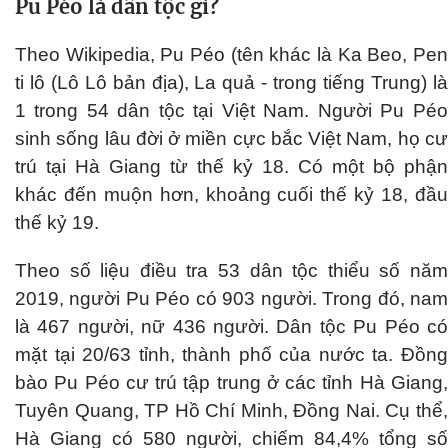
Pu Péo là dân tộc gì?
Theo Wikipedia, Pu Péo (tên khác là Ka Beo, Pen
ti lô (Lô Lô bản địa), La quả - trong tiếng Trung) là
1 trong 54 dân tộc tại Việt Nam. Người Pu Péo
sinh sống lâu đời ở miền cực bắc Việt Nam, họ cư
trú tại Hà Giang từ thế kỷ 18. Có một bộ phận
khác đến muộn hơn, khoảng cuối thế kỷ 18, đầu
thế kỷ 19.
Theo số liệu điều tra 53 dân tộc thiểu số năm
2019, người Pu Péo có 903 người. Trong đó, nam
là 467 người, nữ 436 người. Dân tộc Pu Péo có
mặt tại 20/63 tỉnh, thành phố của nước ta. Đồng
bào Pu Péo cư trú tập trung ở các tỉnh Hà Giang,
Tuyên Quang, TP Hồ Chí Minh, Đồng Nai. Cụ thể,
Hà Giang có 580 người, chiếm 84,4% tổng số