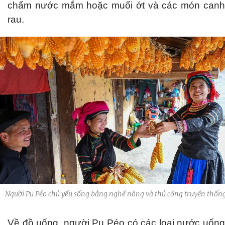
chấm nước mắm hoặc muối ớt và các món canh
rau.
Người Pu Péo chủ yếu sống bằng nghề nông và thủ công truyền thốn
Về đồ uống, người Pu Péo có các loại nước uống