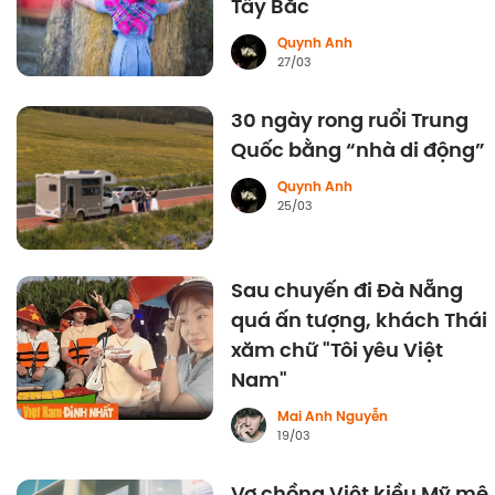
Tây Bắc
Quynh Anh
27/03
30 ngày rong ruổi Trung
Quốc bằng “nhà di động”
Quynh Anh
25/03
Sau chuyến đi Đà Nẵng
quá ấn tượng, khách Thái
xăm chữ "Tôi yêu Việt
Nam"
Mai Anh Nguyễn
19/03
Vợ chồng Việt kiều Mỹ mê