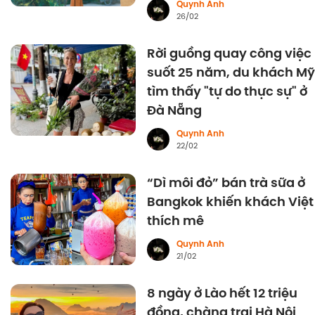
Quynh Anh
26/02
Rời guồng quay công việc
suốt 25 năm, du khách Mỹ
tìm thấy "tự do thực sự" ở
Đà Nẵng
Quynh Anh
22/02
“Dì môi đỏ” bán trà sữa ở
Bangkok khiến khách Việt
thích mê
Quynh Anh
21/02
8 ngày ở Lào hết 12 triệu
đồng, chàng trai Hà Nội