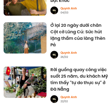
bật khóc
Quynh Anh
04/03
Ở lại 20 ngày dưới chân
Cột cờ Lũng Cú: Sức hút
lặng thầm của làng Thèn
Pả
Quynh Anh
26/02
Rời guồng quay công việc
suốt 25 năm, du khách Mỹ
tìm thấy "tự do thực sự" ở
Đà Nẵng
Quynh Anh
22/02