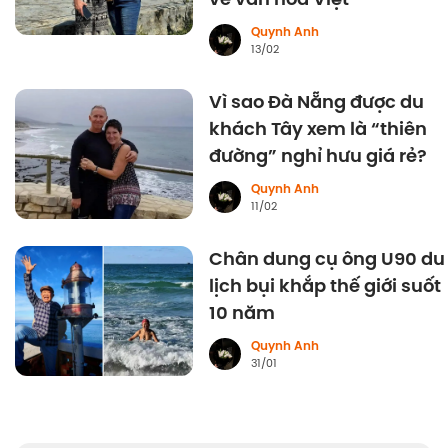
Quynh Anh
13/02
Vì sao Đà Nẵng được du
khách Tây xem là “thiên
đường” nghỉ hưu giá rẻ?
Quynh Anh
11/02
Chân dung cụ ông U90 du
lịch bụi khắp thế giới suốt
10 năm
Quynh Anh
31/01