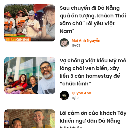
Sau chuyến đi Đà Nẵng
quá ấn tượng, khách Thái
xăm chữ "Tôi yêu Việt
Nam"
Mai Anh Nguyễn
19/03
Vợ chồng Việt kiều Mỹ mê
làng chài ven biển, xây
liền 3 căn homestay để
“chữa lành”
Quynh Anh
11/03
Lời cảm ơn của khách Tây
khiến ngư dân Đà Nẵng