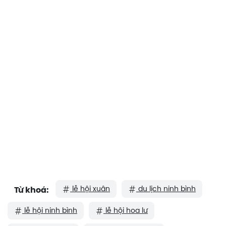
lễ hội xuân
du lịch ninh bình
Từ khoá:
lễ hội ninh bình
lễ hội hoa lư