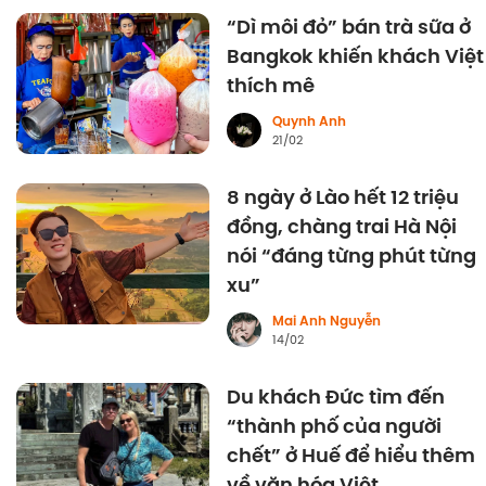
“Dì môi đỏ” bán trà sữa ở
Bangkok khiến khách Việt
thích mê
Quynh Anh
21/02
8 ngày ở Lào hết 12 triệu
đồng, chàng trai Hà Nội
nói “đáng từng phút từng
xu”
Mai Anh Nguyễn
14/02
Du khách Đức tìm đến
“thành phố của người
chết” ở Huế để hiểu thêm
về văn hóa Việt