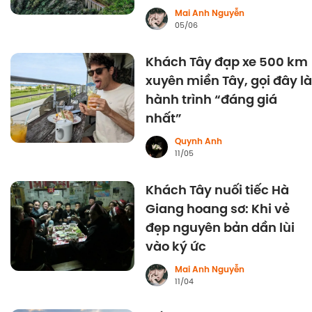
manh" của Italy
Mai Anh Nguyễn
05/06
Khách Tây đạp xe 500 km
xuyên miền Tây, gọi đây là
hành trình “đáng giá
nhất”
Quynh Anh
11/05
Khách Tây nuối tiếc Hà
Giang hoang sơ: Khi vẻ
đẹp nguyên bản dần lùi
vào ký ức
Mai Anh Nguyễn
11/04