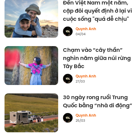
Đến Việt Nam một năm,
cặp đôi quyết định ở lại vì
cuộc sống "quá dễ chịu"
Quynh Anh
04/04
Chạm vào “cây thần”
nghìn năm giữa núi rừng
Tây Bắc
Quynh Anh
27/03
30 ngày rong ruổi Trung
Quốc bằng “nhà di động”
Quynh Anh
25/03