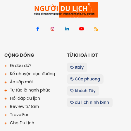
CỘNG ĐỒNG
TỪ KHOÁ HOT
Đi đâu đó?
Italy
Kể chuyện dọc đường
Cúc phương
Ăn sập mặt
Tự túc là hạnh phúc
khách Tây
Hỏi đáp du lịch
du lịch ninh bình
Review từ tâm
TravelFun
Chợ Du Lịch