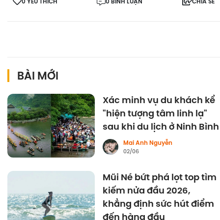
0 YÊU THÍCH
0 BÌNH LUẬN
CHIA SẺ
BÀI MỚI
Xác minh vụ du khách kể
"hiện tượng tâm linh lạ"
sau khi du lịch ở Ninh Bình
Mai Anh Nguyễn
02/06
Mũi Né bứt phá lọt top tìm
kiếm nửa đầu 2026,
khẳng định sức hút điểm
đến hàng đầu