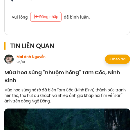
Đăng nhập
Vui lòng
để bình luận.
TIN LIÊN QUAN
Mai Anh Nguyễn
Theo dõi
28/10
Mùa hoa súng "nhuộm hồng" Tam Cốc, Ninh
Bình
Mùa hoa súng nở rộ đã biến Tam Cốc (Ninh Bình) thành bức tranh
nên thơ, thu hút du khách và nhiếp ảnh gia khắp nơi tìm về "săn"
ảnh trên dòng Ngô Đồng.