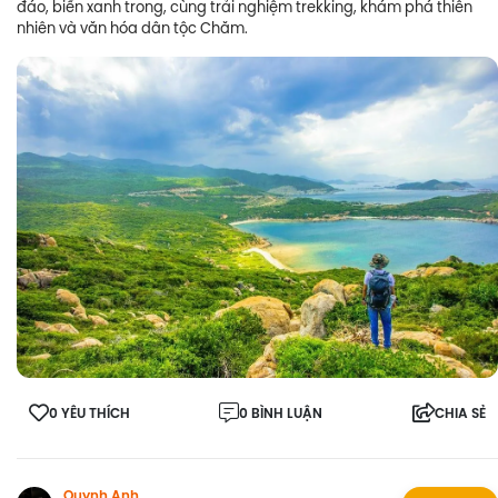
đáo, biển xanh trong, cùng trải nghiệm trekking, khám phá thiên
nhiên và văn hóa dân tộc Chăm.
0 YÊU THÍCH
0 BÌNH LUẬN
CHIA SẺ
Quynh Anh