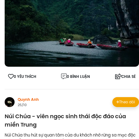
0 YÊU THÍCH
0 BÌNH LUẬN
CHIA SẺ
Quynh Anh
Theo dõi
25/10
Núi Chúa - viên ngọc sinh thái độc đáo của
miền Trung
Núi Chúa thu hút sự quan tâm của du khách nhờ rừng sa mạc độc