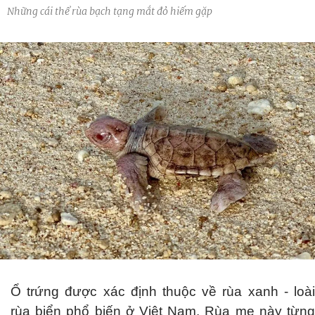
Những cái thể rùa bạch tạng mắt đỏ hiếm gặp
Ổ trứng được xác định thuộc về rùa xanh - loài
rùa biển phổ biến ở Việt Nam. Rùa mẹ này từng