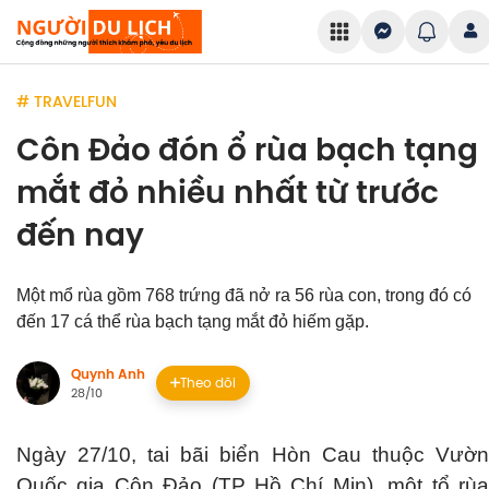
# TRAVELFUN
Côn Đảo đón ổ rùa bạch tạng
mắt đỏ nhiều nhất từ trước
đến nay
Một mổ rùa gồm 768 trứng đã nở ra 56 rùa con, trong đó có
đến 17 cá thể rùa bạch tạng mắt đỏ hiếm gặp.
Quynh Anh
Theo dõi
28/10
Ngày 27/10, tai bãi biển Hòn Cau thuộc Vườn
Quốc gia Côn Đảo (TP Hồ Chí Min), một tổ rùa