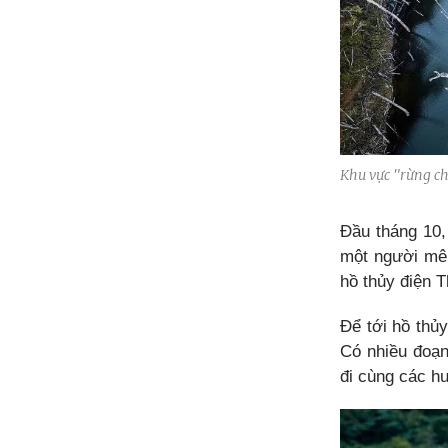
Khu vực "rừng ch
Đầu tháng 10,
một người mê 
hồ thủy điện 
Để tới hồ thủ
Có nhiều đoạn
đi cùng các h