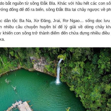
do bắt nguồn từ sông Đắk Bla. Khác với hầu hết các con s
ướng đông để đổ ra biển, sông Đắk Bla lại chảy ngược về phí
ác dân tộc Ba Na, Xơ Đăng, Jrai, Rơ Ngao… sống dọc lưu
n nhiều câu chuyện huyền bí để lý giải về dòng chảy k
y khiến con sông trở thành điểm đến chứa đựng nhiều điều k
xa.