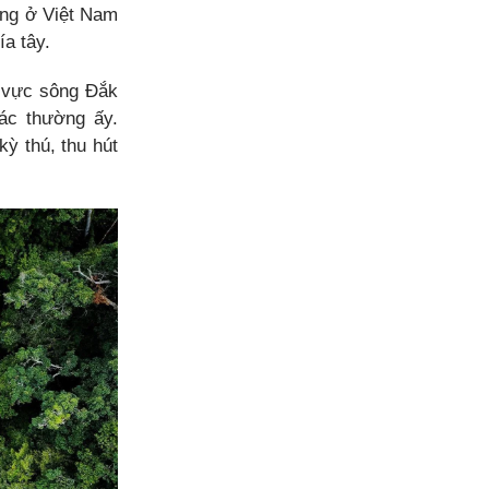
ông ở Việt Nam
a tây.
 vực sông Đắk
hác thường ấy.
ỳ thú, thu hút