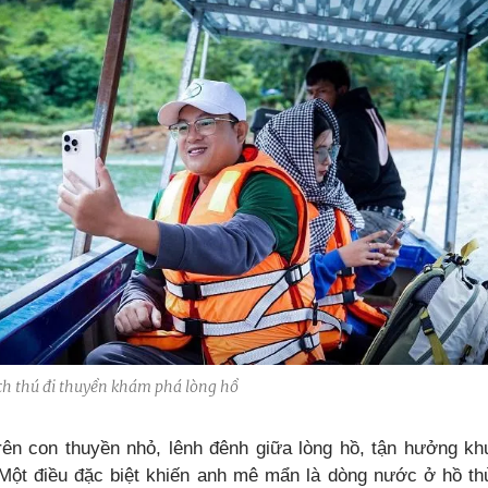
ch thú đi thuyền khám phá lòng hồ
rên con thuyền nhỏ, lênh đênh giữa lòng hồ, tận hưởng kh
 Một điều đặc biệt khiến anh mê mẩn là dòng nước ở hồ thủ