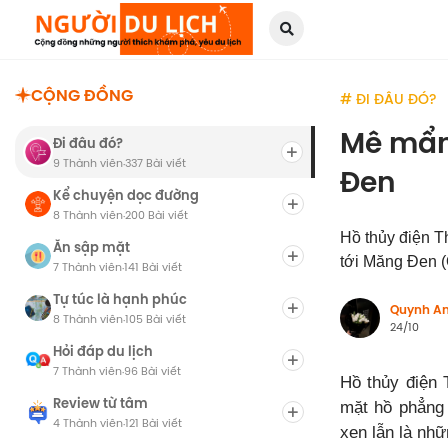
CỘNG ĐỒNG
# ĐI ĐÂU ĐÓ?
Mê mẩn 
Đi đâu đó?
9 Thành viên
337 Bài viết
·
Đen
Kể chuyện dọc đường
8 Thành viên
200 Bài viết
·
Hồ thủy điện T
Ăn sập mặt
tới Măng Đen (
7 Thành viên
141 Bài viết
·
Tự túc là hạnh phúc
Quynh A
8 Thành viên
105 Bài viết
·
24/10
Hỏi đáp du lịch
7 Thành viên
96 Bài viết
·
Hồ thủy điện 
Review từ tâm
mặt hồ phẳng 
4 Thành viên
121 Bài viết
·
xen lẫn là nhữ