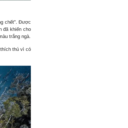
ng chết". Được
ện đã khiến cho
màu trắng ngà.
thích thú vì có