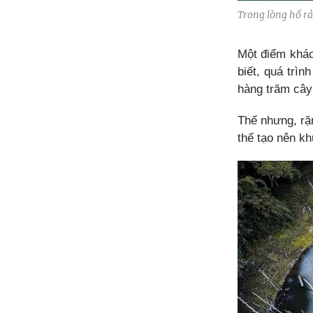
Trong lòng hồ rải
Một điểm khác
biết, quá trìn
hàng trăm cây
Thế nhưng, rặn
thể tạo nên k