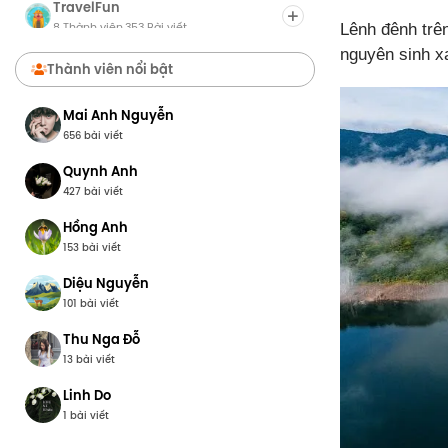
TravelFun
8 Thành viên
353 Bài viết
·
Lênh đênh trê
nguyên sinh x
Chợ Du Lịch
Thành viên nổi bật
8 Thành viên
0 Bài viết
·
Mai Anh Nguyễn
656 bài viết
Quynh Anh
427 bài viết
Hồng Anh
153 bài viết
Diệu Nguyễn
101 bài viết
Thu Nga Đỗ
13 bài viết
Linh Do
1 bài viết