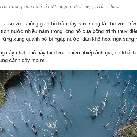
 rác những lồng nuôi cá nước ngọt như cá chép, cá rô, cá lóc...
 lạ so với không gian hồ tràn đầy sức sống là khu vực "rừ
h tích nước nhiều năm trong lòng hồ của công trình thủy đi
 rừng xung quanh bờ bị ngập nước, dần khô héo, ngả sang 
g cây chết khô này lại được nhiều nhiếp ảnh gia, du khách 
hung cảnh đầy ma mị.