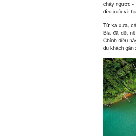
chảy ngược - 
đều xuôi về h
Từ xa xưa, c
Bla đã dệt nê
Chính điều nà
du khách gần 