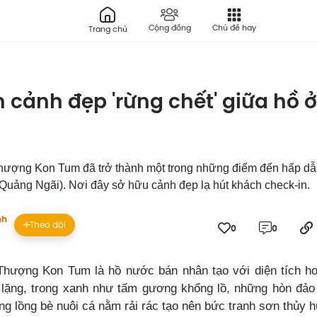
Cộng đồng
Chủ đề hay
Trang chủ
cảnh đẹp 'rừng chết' giữa hồ 
hượng Kon Tum đã trở thành một trong những điểm đến hấp dẫ
Quảng Ngãi). Nơi đây sở hữu cảnh đẹp lạ hút khách check-in.
nh
Theo dõi
0
0
Thượng Kon Tum là hồ nước bán nhân tạo với diện tích 
lặng, trong xanh như tấm gương khổng lồ, những hòn đảo
ng lồng bè nuôi cá nằm rải rác tạo nên bức tranh sơn thủy h