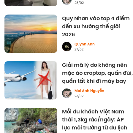
28/02
Quy Nhơn vào top 4 điểm
đến xu hướng thế giới
2026
Quynh Anh
27/02
Giải mã lý do không nên
mặc áo croptop, quần đùi,
quần tất khi đi máy bay
Mai Anh Nguyễn
23/02
Mỗi du khách Việt Nam
thải 1,3kg rác/ngày: ÁP
lực môi trường từ du lịch