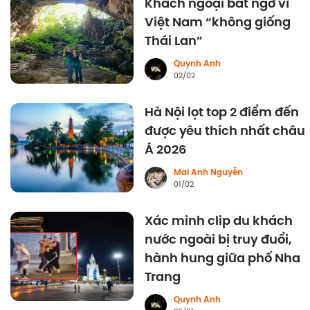
Khách ngoại bất ngờ vì
Việt Nam “không giống
Thái Lan”
Quynh Anh
02/02
Hà Nội lọt top 2 điểm đến
được yêu thích nhất châu
Á 2026
Mai Anh Nguyễn
01/02
Xác minh clip du khách
nước ngoài bị truy đuổi,
hành hung giữa phố Nha
Trang
Quynh Anh