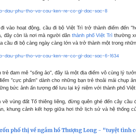
i vào hoạt động, cầu đi bộ Việt Trì trở thành điểm đến "hó
a, đây còn là nơi mà người dân
thành phố Việt Trì
thường xu
a cầu đi bộ càng ngày càng lớn và trở thành một trong nhữn
 trẻ đam mê "sống ảo", đây là một địa điểm vô cùng lý tưở
 điểm "cực phẩm" dành cho những bạn trẻ thoải mái chụp ản
ững bức ảnh ấn tượng để lưu lại kỷ niệm với thành phố Việt
h về vùng đất Tổ thiêng liêng, đừng quên ghé đến cây cầu
n, khung cảnh kết hợp giữa hơi thở lịch sử và hệ thống củ
rốn phố thị về ngắm hồ Thượng Long - "tuyệt tình 