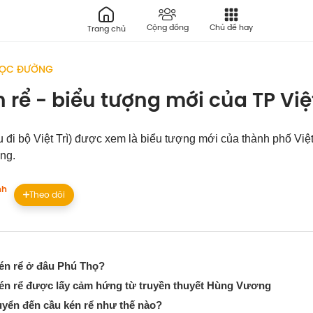
Cộng đồng
Chủ đề hay
Trang chủ
DỌC ĐƯỜNG
 rể - biểu tượng mới của TP Việt
 đi bộ Việt Trì) được xem là biểu tượng mới của thành phố Việt
ng.
nh
Theo dõi
én rể ở đâu Phú Thọ?
én rể được lấy cảm hứng từ truyền thuyết Hùng Vương
uyển đến cầu kén rể như thế nào?