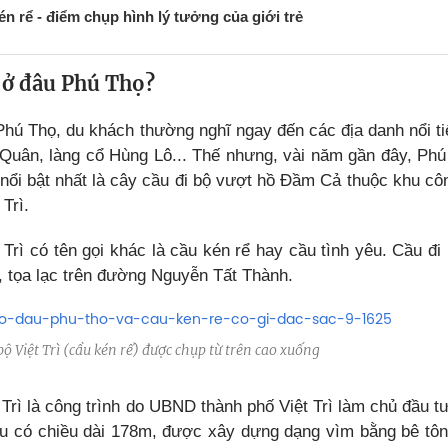
én rể - điểm chụp hình lý tưởng của giới trẻ
 ở đâu Phú Thọ?
Phú Thọ, du khách thường nghĩ ngay đến các địa danh nổi ti
Quân, làng cổ Hùng Lô... Thế nhưng, vài năm gần đây, Phú 
 nổi bật nhất là cây cầu đi bộ vượt hồ Đầm Cả thuộc khu c
 Trì.
 Trì có tên gọi khác là cầu kén rể hay cầu tình yêu. Cầu đi
, tọa lạc trên đường Nguyễn Tất Thành.
ộ Việt Trì (cầu kén rể) được chụp từ trên cao xuống
 Trì là công trình do UBND thành phố Việt Trì làm chủ đầu t
 có chiều dài 178m, được xây dựng dạng vìm bằng bê tông 