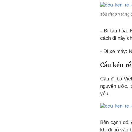
Tòa tháp 7 tầng ở
- Đi tàu hỏa: 
cách đi này chi
- Đi xe máy: 
Cầu kén rể
Cầu đi bộ Việ
nguyện ước, t
yêu.
Bên cạnh đó, 
khi đi bộ vào 