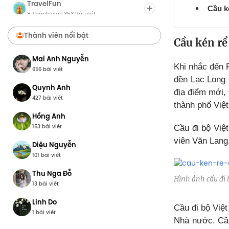
TravelFun
Cầu k
8 Thành viên
353 Bài viết
·
Chợ Du Lịch
Thành viên nổi bật
8 Thành viên
0 Bài viết
Cầu kén rể
·
Mai Anh Nguyễn
Khi nhắc đến 
656 bài viết
đền Lạc Long 
Quynh Anh
địa điểm mới,
427 bài viết
thành phố Việt
Hồng Anh
153 bài viết
Cầu đi bộ Việt
viên Văn Lang
Diệu Nguyễn
101 bài viết
Thu Nga Đỗ
Hình ảnh cầu đi b
13 bài viết
Linh Do
Cầu đi bộ Việt
1 bài viết
Nhà nước. Cầu