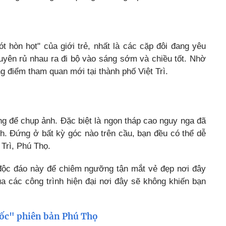
t hòn họt" của giới trẻ, nhất là các cặp đôi đang yêu
yên rủ nhau ra đi bộ vào sáng sớm và chiều tốt. Nhờ
g điểm tham quan mới tại thành phố Việt Trì.
ng để chụp ảnh. Đặc biệt là ngọn tháp cao nguy nga đã
h. Đứng ở bất kỳ góc nào trên cầu, bạn đều có thể dễ
 Trì, Phú Thọ.
 độc đáo này để chiêm ngưỡng tận mắt vẻ đẹp nơi đây
a các công trình hiện đại nơi đây sẽ không khiến bạn
cốc" phiên bản Phú Thọ