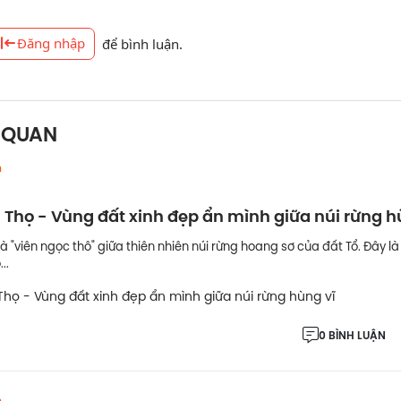
Đăng nhập
để bình luận.
N QUAN
h
 Thọ - Vùng đất xinh đẹp ẩn mình giữa núi rừng h
à "viên ngọc thô" giữa thiên nhiên núi rừng hoang sơ của đất Tổ. Đây l
..
0 BÌNH LUẬN
h