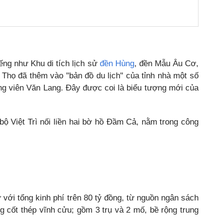
ếng như Khu di tích lịch sử
đền Hùng
, đền Mẫu Âu Cơ,
Thọ đã thêm vào "bản đồ du lịch" của tỉnh nhà một số
ông viên Văn Lang. Đây được coi là biểu tượng mới của
 bộ Việt Trì nối liền hai bờ hồ Đầm Cả, nằm trong công
ư với tổng kinh phí trên 80 tỷ đồng, từ nguồn ngân sách
cốt thép vĩnh cửu; gồm 3 trụ và 2 mố, bề rộng trung