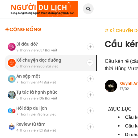
CỘNG ĐỒNG
# KỂ CHUYỆN 
Cầu kén
Đi đâu đó?
9 Thành viên
337 Bài viết
·
Kể chuyện dọc đường
Cầu kén rể (cầu
8 Thành viên
200 Bài viết
·
thời Hùng Vươ
Ăn sập mặt
7 Thành viên
141 Bài viết
·
Quynh A
17/02
Tự túc là hạnh phúc
8 Thành viên
105 Bài viết
·
Hỏi đáp du lịch
MỤC LỤC
7 Thành viên
96 Bài viết
·
Cầu k
Review từ tâm
Cầu k
4 Thành viên
121 Bài viết
·
Di ch