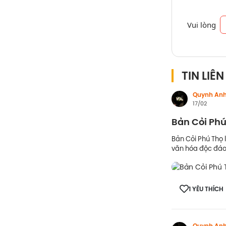
Vui lòng
TIN LIÊ
Quynh An
17/02
Bản Cỏi Phú
Bản Cỏi Phú Thọ l
văn hóa độc đáo.
1 YÊU THÍCH
Quynh An