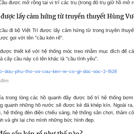
Cầu được mở rộng tại vị trí các trụ (trong đó trụ giữ hồ mở
 được lấy cảm hứng từ truyền thuyết Hùng V
 cầu đi bộ Việt Trì được lấy cảm hứng từ trong truyền thu
ợc gọi với tên "cầu kén rể".
 được thiết kế với hệ thống móc treo nhằm mục đích để cá
à cây cầu này có tên khác là "cầu tình yêu".
ề đêm
hía trong lòng các hồ quanh đây được bố trí hệ thống b
ng quanh những hồ nước sẽ được kè đá khép kín. Ngoài ra,
, hệ thống đèn điện chiếu sáng, hệ thống sân chơi, thảm cỏ
h và ghi lại cho mình những bức hình đẹp.
đến cầu kén rể như thế nào?