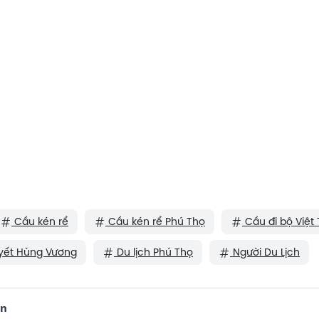
Cầu kén rể
Cầu kén rể Phú Thọ
Cầu đi bộ Việt T
yết Hùng Vương
Du lịch Phú Thọ
Người Du Lịch
ận