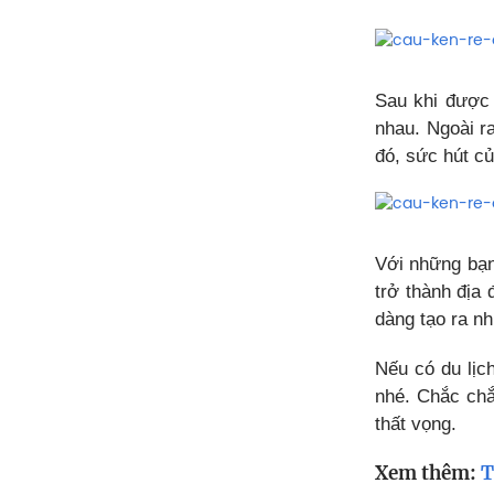
Sau khi được đ
nhau. Ngoài r
đó, sức hút củ
Với những bạn
trở thành địa
dàng tạo ra nh
Nếu có du lịc
nhé. Chắc chắ
thất vọng.
Xem thêm:
T