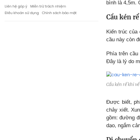
bình là 4,5m. 
Liên hệ góp ý
Miễn trừ trách nhiệm
Điều khoản sử dụng
Chính sách bảo mật
Cầu kén rể
Kiến trúc của
cầu này còn đư
Phía trên cầu
Đây là lý do m
Cầu kén rể khi v
Được biết, p
chảy xiết. Xu
gồm: đường đi
dạo, ngắm cản
Di chuyển 