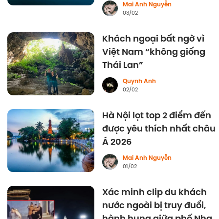
Mai Anh Nguyễn
03/02
Khách ngoại bất ngờ vì
Việt Nam “không giống
Thái Lan”
Quynh Anh
02/02
Hà Nội lọt top 2 điểm đến
được yêu thích nhất châu
Á 2026
Mai Anh Nguyễn
01/02
Xác minh clip du khách
nước ngoài bị truy đuổi,
hành hung giữa phố Nha