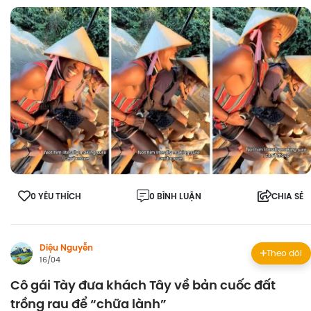
0 YÊU THÍCH
0 BÌNH LUẬN
CHIA SẺ
Diệu Nguyễn
Theo dõi
16/04
Cô gái Tày đưa khách Tây về bản cuốc đất
trồng rau để “chữa lành”