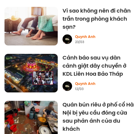
Vì sao không nên đi chân
trần trong phòng khách
sạn?
Quynh Anh
23/03
Cảnh báo sau vụ dàn
cảnh giật dây chuyền ở
KDL Liên Hoa Bảo Tháp
Quynh Anh
12/03
Quán bún riêu ở phố cổ Hà
Nội bị yêu cầu đóng cửa
sau phản ánh của du
khách