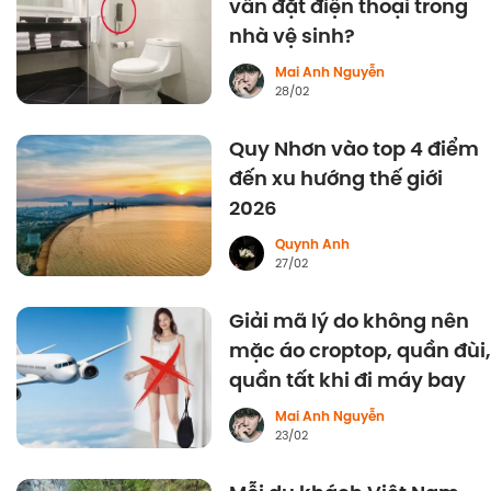
vẫn đặt điện thoại trong
nhà vệ sinh?
Mai Anh Nguyễn
28/02
Quy Nhơn vào top 4 điểm
đến xu hướng thế giới
2026
Quynh Anh
27/02
Giải mã lý do không nên
mặc áo croptop, quần đùi,
quần tất khi đi máy bay
Mai Anh Nguyễn
23/02