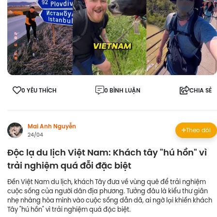
0 YÊU THÍCH
0 BÌNH LUẬN
CHIA SẺ
Mai Anh Nguyễn
Theo dõi
24/04
Độc lạ du lịch Việt Nam: Khách tây "hú hồn" vì
trải nghiệm quá đỗi đặc biệt
Đến Việt Nam du lịch, khách Tây đưa về vùng quê để trải nghiệm
cuộc sống của người dân địa phương. Tưởng đâu là kiểu thư giãn
nhẹ nhàng hòa mình vào cuộc sống dẫn dã, ai ngờ lại khiến khách
Tây "hú hồn" vì trải nghiệm quá đặc biệt.