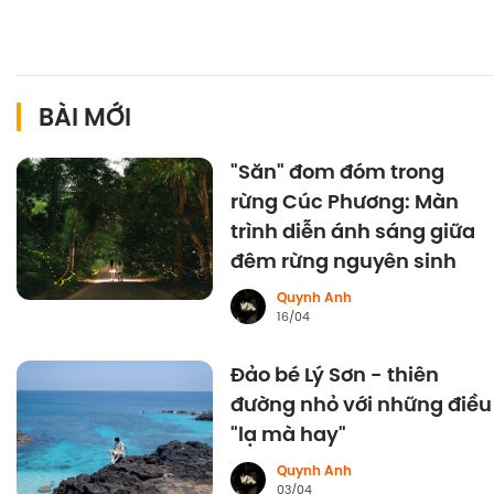
BÀI MỚI
"Săn" đom đóm trong
rừng Cúc Phương: Màn
trình diễn ánh sáng giữa
đêm rừng nguyên sinh
Quynh Anh
16/04
Đảo bé Lý Sơn - thiên
đường nhỏ với những điều
"lạ mà hay"
Quynh Anh
03/04