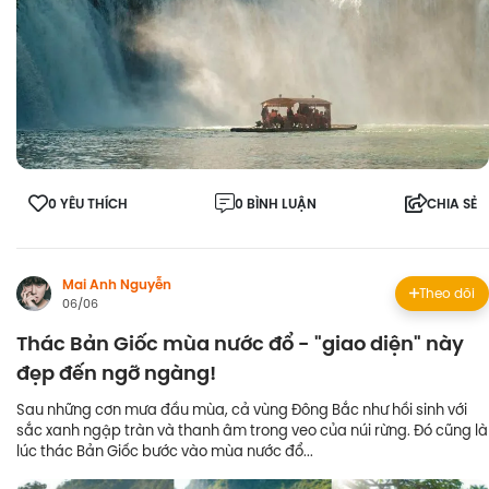
0 YÊU THÍCH
0 BÌNH LUẬN
CHIA SẺ
Mai Anh Nguyễn
Theo dõi
06/06
Thác Bản Giốc mùa nước đổ - "giao diện" này
đẹp đến ngỡ ngàng!
Sau những cơn mưa đầu mùa, cả vùng Đông Bắc như hồi sinh với
sắc xanh ngập tràn và thanh âm trong veo của núi rừng. Đó cũng là
lúc thác Bản Giốc bước vào mùa nước đổ...