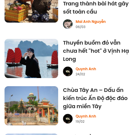
Trang thành bài hát gây
sốt toàn cầu
Mai Anh Nguyễn
06/03
Thuyền buồm đỏ vẫn
chưa hết "hot" ở Vịnh Hạ
Long
Quynh Anh
24/02
Chùa Tây An – Dấu ấn
kiến trúc Ấn Độ độc đáo
giữa miền Tây
Quynh Anh
19/02