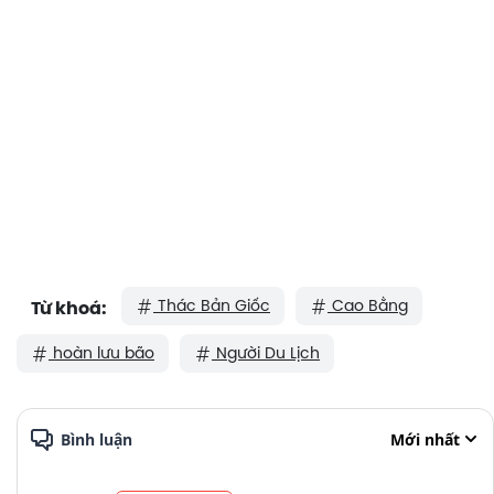
Thác Bản Giốc
Cao Bằng
Từ khoá:
hoàn lưu bão
Người Du Lịch
Bình luận
Mới nhất