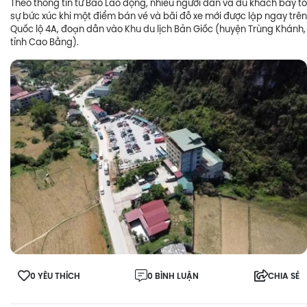
Theo thông tin từ Báo Lao động, nhiều người dân và du khách bày tỏ
sự bức xúc khi một điểm bán vé và bãi đỗ xe mới được lập ngay trên
Quốc lộ 4A, đoạn dẫn vào Khu du lịch Bản Giốc (huyện Trùng Khánh,
tỉnh Cao Bằng).
0 YÊU THÍCH
0 BÌNH LUẬN
CHIA SẺ