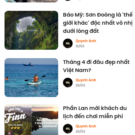
Báo Mỹ: Sơn Đoòng là 'thế
giới khác' độc nhất vô nhị
dưới lòng đất
Quynh Anh
31/03
Tháng 4 đi đâu đẹp nhất
Việt Nam?
Quynh Anh
29/03
Phần Lan mời khách du
lịch đến chơi miễn phí
Quynh Anh
20/03