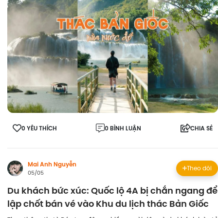
0 YÊU THÍCH
0 BÌNH LUẬN
CHIA SẺ
Mai Anh Nguyễn
Theo dõi
05/05
Du khách bức xúc: Quốc lộ 4A bị chắn ngang để
lập chốt bán vé vào Khu du lịch thác Bản Giốc