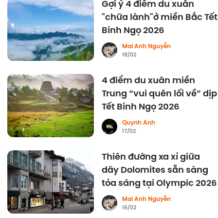
Gợi ý 4 điểm du xuân
"chữa lành"ở miền Bắc Tết
Bính Ngọ 2026
Mai Anh Nguyễn
18/02
4 điểm du xuân miền
Trung “vui quên lối về” dịp
Tết Bính Ngọ 2026
Quynh Anh
17/02
Thiên đường xa xỉ giữa
dãy Dolomites sẵn sàng
tỏa sáng tại Olympic 2026
Mai Anh Nguyễn
16/02