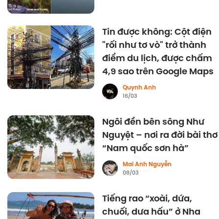
Tin được không: Cột điện
"rối như tơ vò" trở thành
điểm du lịch, được chấm
4,9 sao trên Google Maps
Quynh Anh
16/03
Ngôi đền bên sông Như
Nguyệt – nơi ra đời bài thơ
“Nam quốc sơn hà”
Mai Anh Nguyễn
08/03
Tiếng rao “xoài, dứa,
chuối, dưa hấu” ở Nha