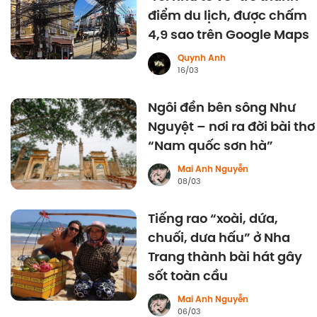
điểm du lịch, được chấm
4,9 sao trên Google Maps
Quynh Anh
16/03
Ngôi đền bên sông Như
Nguyệt – nơi ra đời bài thơ
“Nam quốc sơn hà”
Mai Anh Nguyễn
08/03
Tiếng rao “xoài, dứa,
chuối, dưa hấu” ở Nha
Trang thành bài hát gây
sốt toàn cầu
Mai Anh Nguyễn
06/03