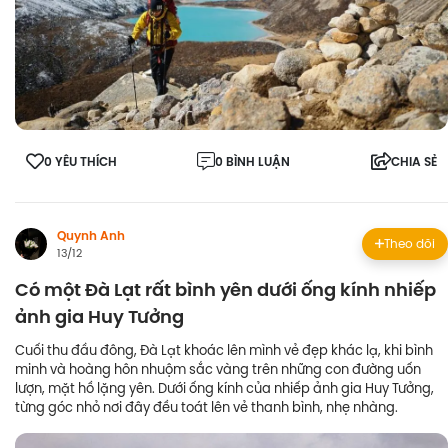
0 YÊU THÍCH
0 BÌNH LUẬN
CHIA SẺ
Quynh Anh
Theo dõi
13/12
Có một Đà Lạt rất bình yên dưới ống kính nhiếp
ảnh gia Huy Tưởng
Cuối thu đầu đông, Đà Lạt khoác lên mình vẻ đẹp khác lạ, khi bình
minh và hoàng hôn nhuộm sắc vàng trên những con đường uốn
lượn, mặt hồ lặng yên. Dưới ống kính của nhiếp ảnh gia Huy Tưởng,
từng góc nhỏ nơi đây đều toát lên vẻ thanh bình, nhẹ nhàng.