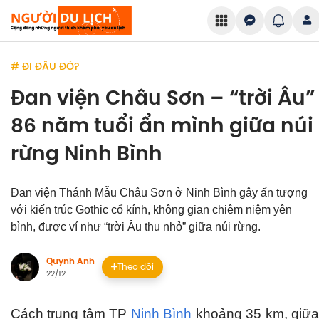
# ĐI ĐÂU ĐÓ?
Đan viện Châu Sơn – “trời Âu”
86 năm tuổi ẩn mình giữa núi
rừng Ninh Bình
Đan viện Thánh Mẫu Châu Sơn ở Ninh Bình gây ấn tượng
với kiến trúc Gothic cổ kính, không gian chiêm niệm yên
bình, được ví như “trời Âu thu nhỏ” giữa núi rừng.
Quynh Anh
Theo dõi
22/12
Cách trung tâm TP
Ninh Bình
khoảng 35 km, giữ