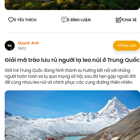
0 YÊU THÍCH
0 BÌNH LUẬN
CHIA SẺ
Quynh Anh
Theo dõi
19/12
Giải mã trào lưu rủ người lạ leo núi ở Trung Quốc
Giới trẻ Trung Quốc đang hình thành xu hướng kết nối với những
người hoàn toàn xa lạ qua mạng xã hội, sau đó hẹn gặp ngoài đời
để cùng nhau leo núi và chinh phục các cung đường thiên nhiên.