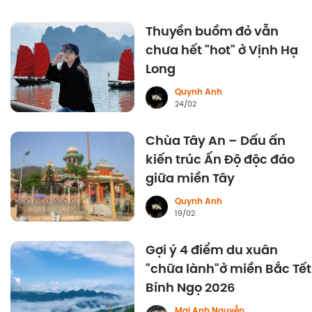
Thuyền buồm đỏ vẫn
chưa hết "hot" ở Vịnh Hạ
Long
Quynh Anh
24/02
Chùa Tây An – Dấu ấn
kiến trúc Ấn Độ độc đáo
giữa miền Tây
Quynh Anh
19/02
Gợi ý 4 điểm du xuân
"chữa lành"ở miền Bắc Tết
Bính Ngọ 2026
Mai Anh Nguyễn