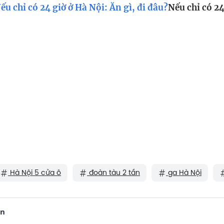
ếu chỉ có 24 giờ ở Hà Nội: Ăn gì, đi đâu?
Nếu chỉ có 24
Hà Nội 5 cửa ô
đoàn tàu 2 tần
ga Hà Nội
ận