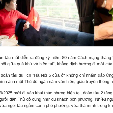
àn tàu mắt diễn ra đúng kỷ niệm 80 năm Cách mạng tháng 
u nối giữa quá khứ và hiện tại", khẳng định hướng đi mới của
 đoàn tàu du lịch "Hà Nội 5 cửa ô" không chỉ nhằm đáp ứn
hình ảnh một Thủ đô ngàn năm văn hiến, giàu truyền thống n
9/2025 mới đi vào khai thác nhưng hiện tại, đoàn tàu 2 tần
người dân Thủ đô cũng như du khách bốn phương. Nhiều ng
 vừa ngồi tàu ngắm cảnh phố phường, vừa thả mình trong khô