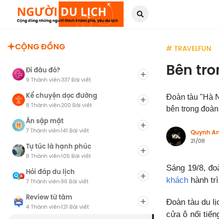
CỘNG ĐỒNG
# TRAVELFUN
Bên tro
Đi đâu đó?
9 Thành viên
337 Bài viết
·
Kể chuyện dọc đường
Đoàn tàu "Hà N
8 Thành viên
200 Bài viết
·
bên trong đoàn
Ăn sập mặt
7 Thành viên
141 Bài viết
·
Quynh A
21/08
Tự túc là hạnh phúc
8 Thành viên
105 Bài viết
·
Sáng 19/8, đo
Hỏi đáp du lịch
khách
hành tr
7 Thành viên
96 Bài viết
·
Review từ tâm
Đoàn tàu du lị
4 Thành viên
121 Bài viết
·
cửa ô nổi tiế