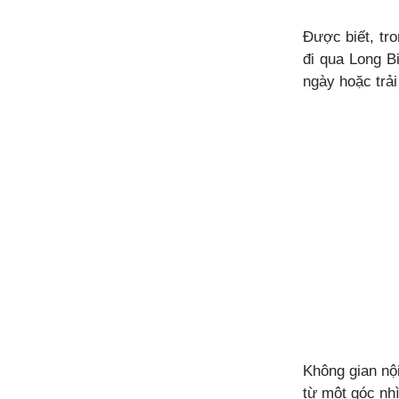
Được biết, tro
đi qua Long B
ngày hoặc trả
Không gian nộ
từ một góc nhì