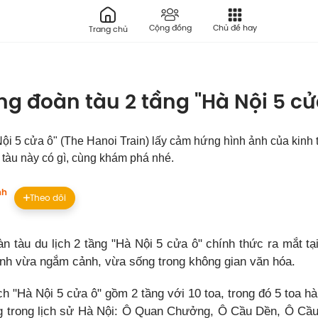
Cộng đồng
Chủ đề hay
Trang chủ
ng đoàn tàu 2 tầng "Hà Nội 5 cửa
ội 5 cửa ô" (The Hanoi Train) lấy cảm hứng hình ảnh của kinh
 tàu này có gì, cùng khám phá nhé.
nh
Theo dõi
àn tàu du lịch 2 tầng "Hà Nội 5 cửa ô" chính thức ra mắt
ình vừa ngắm cảnh, vừa sống trong không gian văn hóa.
ch "Hà Nội 5 cửa ô" gồm 2 tầng với 10 toa, trong đó 5 toa h
ng trong lịch sử Hà Nội: Ô Quan Chưởng, Ô Cầu Dền, Ô Cầ