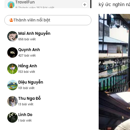
TravelFun
ký ức nghìn nă
8 Thành viên
353 Bài viết
·
Chợ Du Lịch
Thành viên nổi bật
8 Thành viên
0 Bài viết
·
Mai Anh Nguyễn
656 bài viết
Quynh Anh
427 bài viết
Hồng Anh
153 bài viết
Diệu Nguyễn
101 bài viết
Thu Nga Đỗ
13 bài viết
Linh Do
1 bài viết