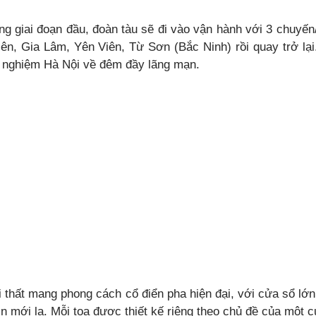
ng giai đoạn đầu, đoàn tàu sẽ đi vào vận hành với 3 chuyến
iên, Gia Lâm, Yên Viên, Từ Sơn (Bắc Ninh) rồi quay trở lại
i nghiệm Hà Nội về đêm đầy lãng mạn.
i thất mang phong cách cổ điển pha hiện đại, với cửa sổ l
n mới lạ. Mỗi toa được thiết kế riêng theo chủ đề của một c