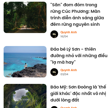
"Săn" đom đóm trong
rừng Cúc Phương: Màn
trình diễn ánh sáng giữa
đêm rừng nguyên sinh
Quynh Anh
16/04
Đảo bé Lý Sơn - thiên
đường nhỏ với những điều
"lạ mà hay"
Quynh Anh
03/04
Báo Mỹ: Sơn Đoòng là 'thế
giới khác' độc nhất vô nhị
dưới lòng đất