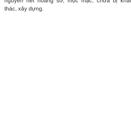
nguyên nét hoang sơ, mộc mạc, chưa bị khai
thác, xây dựng.