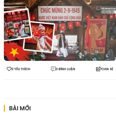
0 YÊU THÍCH
0 BÌNH LUẬN
CHIA SẺ
BÀI MỚI