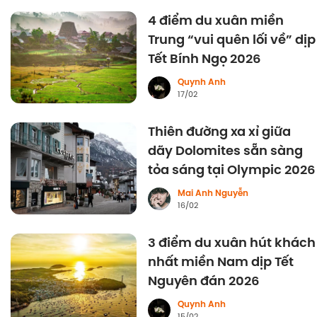
4 điểm du xuân miền
Trung “vui quên lối về” dịp
Tết Bính Ngọ 2026
Quynh Anh
17/02
Thiên đường xa xỉ giữa
dãy Dolomites sẵn sàng
tỏa sáng tại Olympic 2026
Mai Anh Nguyễn
16/02
3 điểm du xuân hút khách
nhất miền Nam dịp Tết
Nguyên đán 2026
Quynh Anh
15/02