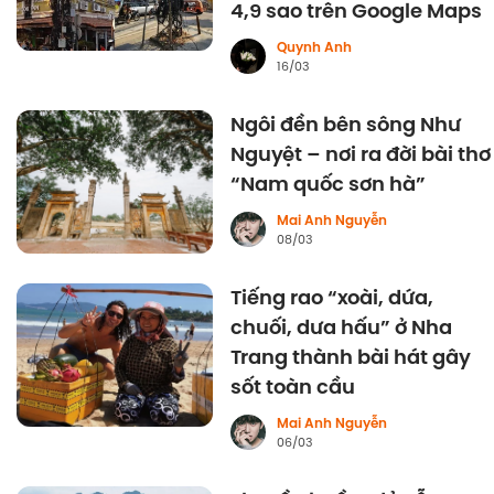
4,9 sao trên Google Maps
Quynh Anh
16/03
Ngôi đền bên sông Như
Nguyệt – nơi ra đời bài thơ
“Nam quốc sơn hà”
Mai Anh Nguyễn
08/03
Tiếng rao “xoài, dứa,
chuối, dưa hấu” ở Nha
Trang thành bài hát gây
sốt toàn cầu
Mai Anh Nguyễn
06/03