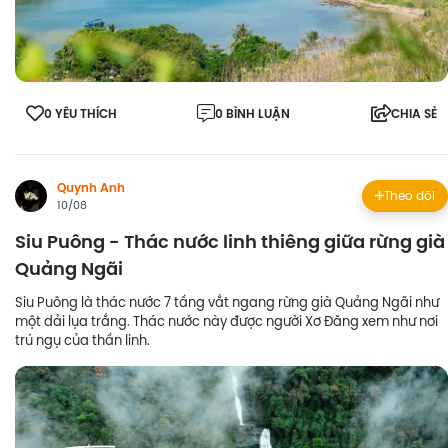
0 YÊU THÍCH
0 BÌNH LUẬN
CHIA SẺ
Quynh Anh
Theo dõi
10/08
Siu Puông - Thác nước linh thiêng giữa rừng già
Quảng Ngãi
Siu Puông là thác nước 7 tầng vắt ngang rừng già Quảng Ngãi như
một dải lụa trắng. Thác nước này được người Xơ Đăng xem như nơi
trú ngụ của thần linh.