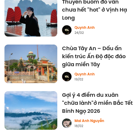
Thuyền buồm đỏ vẫn
chưa hết "hot" ở Vịnh Hạ
Long
Quynh Anh
24/02
Chùa Tây An – Dấu ấn
kiến trúc Ấn Độ độc đáo
giữa miền Tây
Quynh Anh
19/02
Gợi ý 4 điểm du xuân
"chữa lành"ở miền Bắc Tết
Bính Ngọ 2026
Mai Anh Nguyễn
18/02