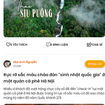
0 YÊU THÍCH
0 BÌNH LUẬN
CHIA SẺ
Mai Anh Nguyễn
Theo dõi
07/08
Rực rỡ sắc màu chào đón "sinh nhật quốc gia" ở
một quán cà phê Hà Nội
Nhiều vị khách đã vượt hàng chục cây số để đến "check-in" tại một
quán cà phê ở Hà Nội được trang trí rực rỡ sắc màu cờ đỏ sao chào
mừng kỷ niệm 80 năm Quốc khánh 2/9.