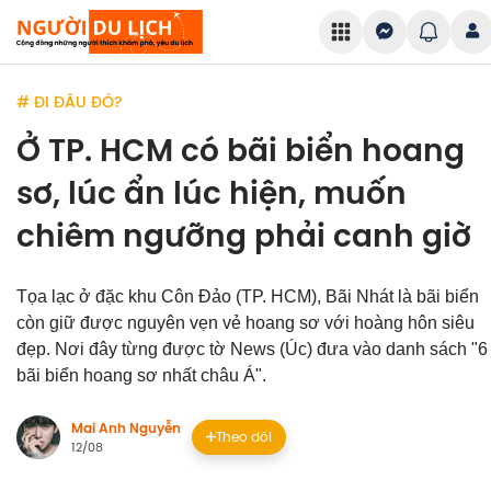
# ĐI ĐÂU ĐÓ?
Ở TP. HCM có bãi biển hoang
sơ, lúc ẩn lúc hiện, muốn
chiêm ngưỡng phải canh giờ
Tọa lạc ở đặc khu Côn Đảo (TP. HCM), Bãi Nhát là bãi biển
còn giữ được nguyên vẹn vẻ hoang sơ với hoàng hôn siêu
đẹp. Nơi đây từng được tờ News (Úc) đưa vào danh sách "6
bãi biển hoang sơ nhất châu Á".
Mai Anh Nguyễn
Theo dõi
12/08