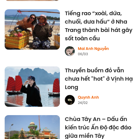
Tiếng rao “xoài, dứa,
chuối, dưa hấu” ở Nha
Trang thành bài hát gây
sốt toàn cầu
Mai Anh Nguyễn
06/03
Thuyền buồm đỏ vẫn
chưa hết "hot" ở Vịnh Hạ
Long
Quynh Anh
24/02
Chùa Tây An – Dấu ấn
kiến trúc Ấn Độ độc đáo
giữa miền Tây