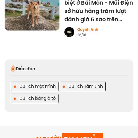
biệt ở Bãi Môn - Mũi Điện
sở hữu hàng trăm lượt
đánh giá 5 sao trên
Google
Quynh Anh
26/01
Diễn đàn
Du lịch một mình
Du lịch Tâm Linh
Du lịch bằng ô tô