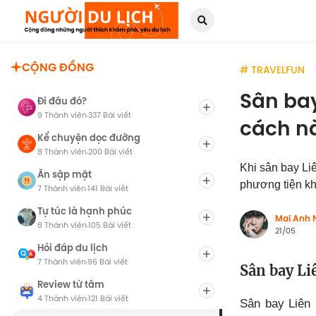
CỘNG ĐỒNG
# TRAVELFUN
Sân bay
Đi đâu đó?
9 Thành viên
337 Bài viết
·
cách n
Kể chuyện dọc đường
8 Thành viên
200 Bài viết
·
Khi sân bay Li
Ăn sập mặt
phương tiện kh
7 Thành viên
141 Bài viết
·
Tự túc là hạnh phúc
Mai Anh 
8 Thành viên
105 Bài viết
·
21/05
Hỏi đáp du lịch
7 Thành viên
96 Bài viết
·
Sân bay Li
Review từ tâm
4 Thành viên
121 Bài viết
·
Sân bay Liên 