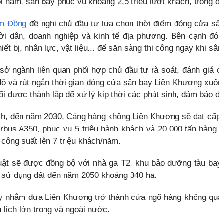
 năm, sân bay phục vụ khoảng 2,5 triệu lượt khách, trong đ
m Đồng
đề nghị chủ đầu tư lựa chọn thời điểm đóng cửa sâ
i dân, doanh nghiệp và kinh tế địa phương. Bên cạnh đó
iết bị, nhân lực, vật liệu... để sẵn sàng thi công ngay khi s
 sở ngành liên quan phối hợp chủ đầu tư rà soát, đánh giá 
độ và rút ngắn thời gian đóng cửa sân bay Liên Khương xuốn
ối được thành lập để xử lý kịp thời các phát sinh, đảm bảo 
h, đến năm 2030, Cảng hàng không Liên Khương sẽ đạt cấp 
irbus A350, phục vụ 5 triệu hành khách và 20.000 tấn hàn
 công suất lên 7 triệu khách/năm.
uật sẽ được đồng bộ với nhà ga T2, khu bảo dưỡng tàu bay,
h sử dụng đất đến năm 2050 khoảng 340 ha.
 nhằm đưa Liên Khương trở thành cửa ngõ hàng không quan
u lịch lớn trong và ngoài nước.