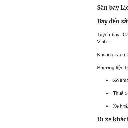
Sân bay Li
Bay đến sâ
Tuyến bay: C
Vinh...
Khoảng cách 
Phương tiện ti
Xe lim
Thuê xe
Xe khá
Đi xe khác