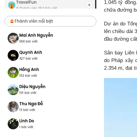
TravelFun
1.045 tỷ đồng
8 Thành viên
353 Bài viết
·
chữa đường bă
Chợ Du Lịch
Thành viên nổi bật
Dự án do Tổng
8 Thành viên
0 Bài viết
·
lên chiều dài
Mai Anh Nguyễn
đầu đường cất
656 bài viết
Quynh Anh
Sân bay Liên 
427 bài viết
do Pháp xây 
2.354 m, đạt 
Hồng Anh
153 bài viết
Diệu Nguyễn
101 bài viết
Thu Nga Đỗ
13 bài viết
Linh Do
1 bài viết