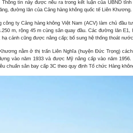
. Thông tin này được nêu ra trong kết luận của UBND tỉn
ng, đường lăn của Cảng hàng không quốc tế Liên Khương. H
 công ty Cảng hàng không Việt Nam (ACV) làm chủ đầu tư,
 3.250 m, rộng 45 m cùng sân quay đầu. Các đường lăn E1, 
 hạ cánh cũng được nâng cấp; bổ sung hệ thống thoát nước,
Khương nằm ở thị trấn Liên Nghĩa (huyện Đức Trọng) cách
dựng vào năm 1933 và được Mỹ nâng cấp vào năm 1956. 
tiêu chuẩn sân bay cấp 3C theo quy định Tổ chức Hàng khôn