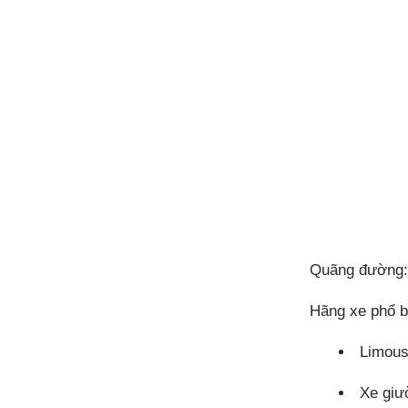
Quãng đường: 
Hãng xe phổ b
Limous
Xe giư