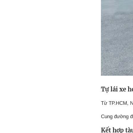
Tự lái xe h
Từ TP.HCM, Nh
Cung đường đè
Kết hợp tà