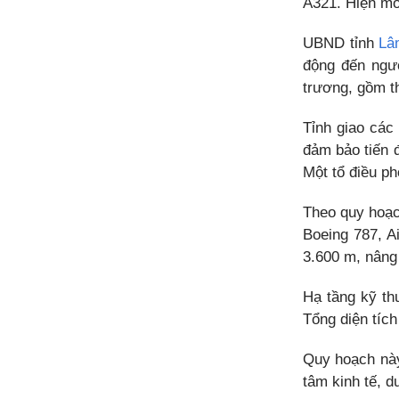
A321. Hiện mỗi
UBND tỉnh
Lâ
động đến ngườ
trương, gồm th
Tỉnh giao các
đảm bảo tiến 
Một tổ điều ph
Theo quy hoạc
Boeing 787, A
3.600 m, nâng
Hạ tầng kỹ th
Tổng diện tíc
Quy hoạch này
tâm kinh tế, d