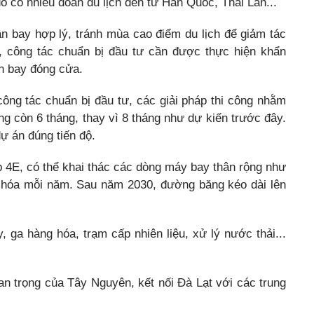
ó có nhiều đoàn du lịch đến từ Hàn Quốc, Thái Lan...
n bay hợp lý, tránh mùa cao điểm du lịch để giảm tác
, công tác chuẩn bị đầu tư cần được thực hiện khẩn
ân bay đóng cửa.
công tác chuẩn bị đầu tư, các giải pháp thi công nhằm
g còn 6 tháng, thay vì 8 tháng như dự kiến trước đây.
dự án đúng tiến độ.
4E, có thể khai thác các dòng máy bay thân rộng như
g hóa mỗi năm. Sau năm 2030, đường băng kéo dài lên
 ga hàng hóa, trạm cấp nhiên liệu, xử lý nước thải...
 trọng của Tây Nguyên, kết nối Đà Lạt với các trung