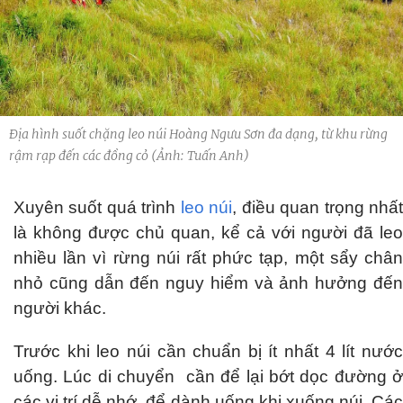
Địa hình suốt chặng leo núi Hoàng Ngưu Sơn đa dạng, từ khu rừng
rậm rạp đến các đồng cỏ (Ảnh: Tuấn Anh)
Xuyên suốt quá trình
leo núi
, điều quan trọng nhấ
là không được chủ quan, kể cả với người đã leo
nhiều lần vì rừng núi rất phức tạp, một sẩy chân
nhỏ cũng dẫn đến nguy hiểm và ảnh hưởng đến
người khác.
Trước khi leo núi cần chuẩn bị ít nhất 4 lít nước
uống. Lúc di chuyển cần để lại bớt dọc đường ở
các vị trí dễ nhớ, để dành uống khi xuống núi. Các