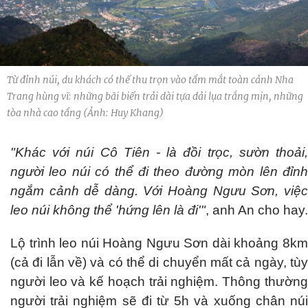
Từ đỉnh núi, du khách có thể thu trọn vào tầm mắt toàn cảnh Nha
Trang hùng vĩ: những bãi biển trải dài tựa dải lụa trắng mịn, những
tòa nhà cao tầng (Ảnh: Huy Khang)
"Khác với núi Cô Tiên - là đồi trọc, sườn thoải,
người leo núi có thể đi theo đường mòn lên đỉnh
ngắm cảnh dễ dàng. Với Hoàng Ngưu Sơn, việc
leo núi không thể 'hứng lên là đi'"
, anh An cho hay.
Lộ trình leo núi Hoàng Ngưu Sơn dài khoảng 8km
(cả đi lẫn về) và có thể di chuyển mất cả ngày, tùy
người leo và kế hoạch trải nghiệm. Thông thường
người trải nghiệm sẽ đi từ 5h và xuống chân núi