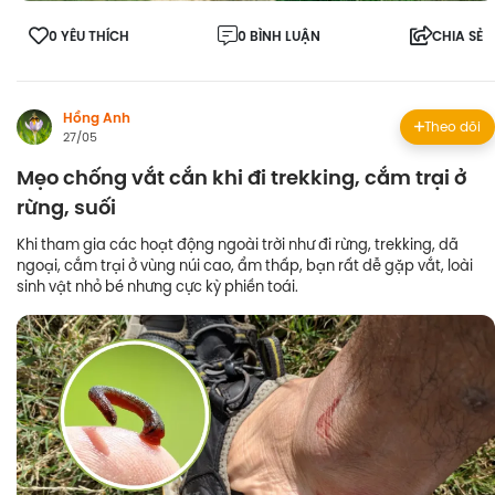
0 YÊU THÍCH
0 BÌNH LUẬN
CHIA SẺ
Hồng Anh
Theo dõi
27/05
Mẹo chống vắt cắn khi đi trekking, cắm trại ở
rừng, suối
Khi tham gia các hoạt động ngoài trời như đi rừng, trekking, dã
ngoại, cắm trại ở vùng núi cao, ẩm thấp, bạn rất dễ gặp vắt, loài
sinh vật nhỏ bé nhưng cực kỳ phiền toái.