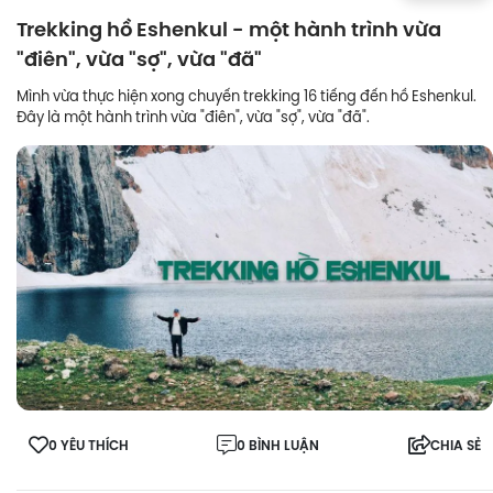
Trekking hồ Eshenkul - một hành trình vừa
"điên", vừa "sợ", vừa "đã"
Mình vừa thực hiện xong chuyến trekking 16 tiếng đến hồ Eshenkul.
Đây là một hành trình vừa "điên", vừa "sợ", vừa "đã".
0 YÊU THÍCH
0 BÌNH LUẬN
CHIA SẺ