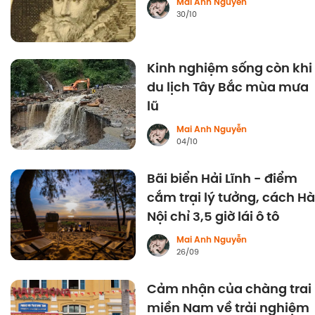
Mai Anh Nguyễn
30/10
Kinh nghiệm sống còn khi
du lịch Tây Bắc mùa mưa
lũ
Mai Anh Nguyễn
04/10
Bãi biển Hải Lĩnh - điểm
cắm trại lý tưởng, cách Hà
Nội chỉ 3,5 giờ lái ô tô
Mai Anh Nguyễn
26/09
Cảm nhận của chàng trai
miền Nam về trải nghiệm