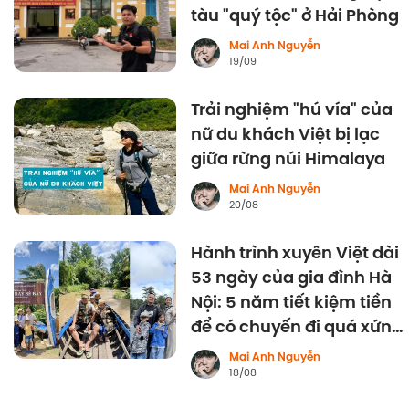
tàu "quý tộc" ở Hải Phòng
Mai Anh Nguyễn
19/09
Trải nghiệm "hú vía" của
nữ du khách Việt bị lạc
giữa rừng núi Himalaya
Mai Anh Nguyễn
20/08
Hành trình xuyên Việt dài
53 ngày của gia đình Hà
Nội: 5 năm tiết kiệm tiền
để có chuyến đi quá xứng
đáng
Mai Anh Nguyễn
18/08