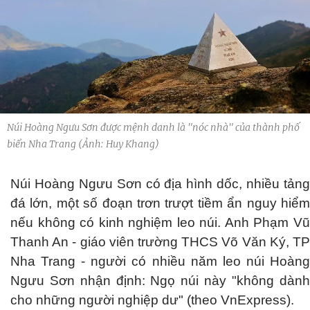
Núi Hoàng Ngưu Sơn được mệnh danh là "nóc nhà" của thành phố
biển Nha Trang (Ảnh: Huy Khang)
Núi Hoàng Ngưu Sơn có địa hình dốc, nhiều tảng
đá lớn, một số đoạn trơn trượt tiềm ẩn nguy hiểm
nếu không có kinh nghiệm leo núi. Anh Phạm Vũ
Thanh An - giáo viên trường THCS Võ Văn Ký, TP
Nha Trang - người có nhiều năm leo núi Hoàng
Ngưu Sơn nhận định: Ngọ núi này "không dành
cho những người nghiệp dư" (theo VnExpress).