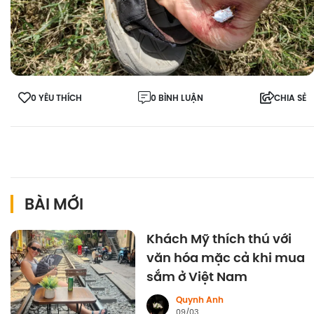
0 YÊU THÍCH
0 BÌNH LUẬN
CHIA SẺ
BÀI MỚI
Khách Mỹ thích thú với
văn hóa mặc cả khi mua
sắm ở Việt Nam
Quynh Anh
09/03