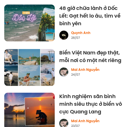
48 giờ chữa lành ở Dốc
Lết: Gạt hết lo âu, tìm về
bình yên
Quynh Anh
28/07
Biển Việt Nam đẹp thật,
mỗi nơi có một nét riêng
Mai Anh Nguyễn
24/07
Kinh nghiệm săn bình
minh siêu thực ở biển vô
cực Quang Lang
Mai Anh Nguyễn
23/07