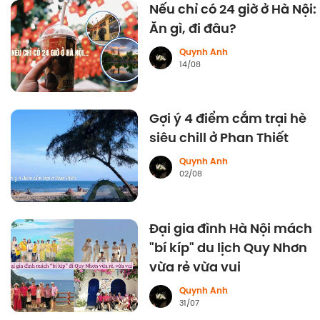
Nếu chỉ có 24 giờ ở Hà Nội:
Ăn gì, đi đâu?
Quynh Anh
14/08
Gợi ý 4 điểm cắm trại hè
siêu chill ở Phan Thiết
Quynh Anh
02/08
Đại gia đình Hà Nội mách
"bí kíp" du lịch Quy Nhơn
vừa rẻ vừa vui
Quynh Anh
31/07