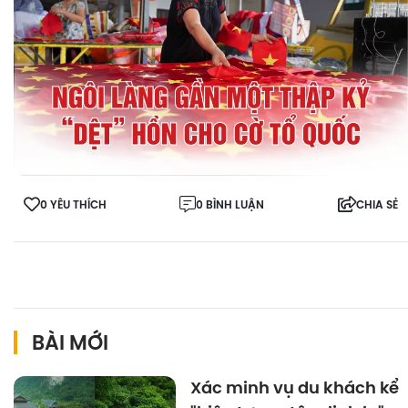
0 YÊU THÍCH
0 BÌNH LUẬN
CHIA SẺ
BÀI MỚI
Xác minh vụ du khách kể