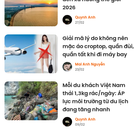
2026
Quynh Anh
27/02
Giải mã lý do không nên
mặc áo croptop, quần đùi,
quần tất khi đi máy bay
Mai Anh Nguyễn
23/02
Mỗi du khách Việt Nam
thải 1,3kg rác/ngày: ÁP
lực môi trường từ du lịch
đang tăng nhanh
Quynh Anh
09/02