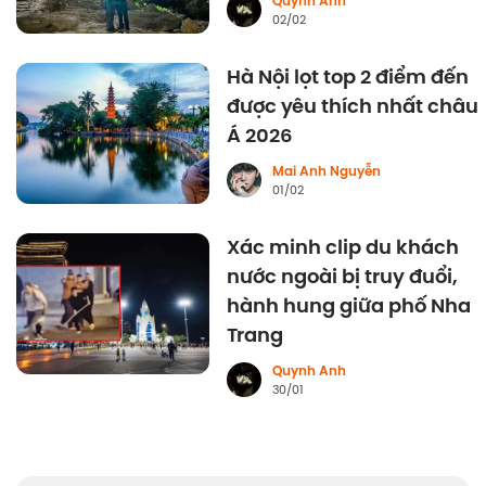
Quynh Anh
02/02
Hà Nội lọt top 2 điểm đến
được yêu thích nhất châu
Á 2026
Mai Anh Nguyễn
01/02
Xác minh clip du khách
nước ngoài bị truy đuổi,
hành hung giữa phố Nha
Trang
Quynh Anh
30/01