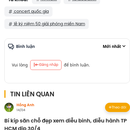
concert quốc gia
lễ kỷ niệm 50 giải phóng miền Nam
Bình luận
Mới nhất
Đăng nhập
Vui lòng
để bình luận.
TIN LIÊN QUAN
Hồng Anh
Theo dõi
14/04
Bí kíp săn chỗ đẹp xem diễu binh, diễu hành TP
HCM dịp 30/4