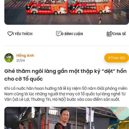
1 YÊU THÍCH
0 BÌNH LUẬN
CHIA SẺ
Hồng Anh
Theo dõi
21/04
Ghé thăm ngôi làng gần một thập kỷ “dệt” hồn
cho cờ Tổ quốc
Khi cả nước hân hoan hướng tới lễ kỷ niệm 50 năm Giải phóng miền
Nam cũng là lúc những người thợ may cờ Tổ quốc tại làng nghề Từ
Vân (xã Lê Lợi, Thường Tín, Hà Nội) bước vào cao điểm sản xuất.