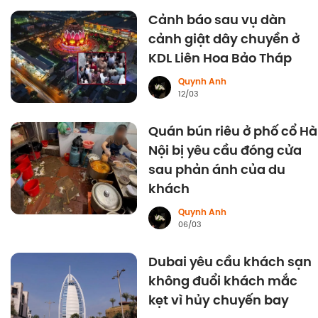
Cảnh báo sau vụ dàn
cảnh giật dây chuyền ở
KDL Liên Hoa Bảo Tháp
Quynh Anh
12/03
Quán bún riêu ở phố cổ Hà
Nội bị yêu cầu đóng cửa
sau phản ánh của du
khách
Quynh Anh
06/03
Dubai yêu cầu khách sạn
không đuổi khách mắc
kẹt vì hủy chuyến bay