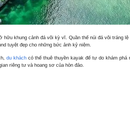
 hữu khung cảnh đá vôi kỳ vĩ. Quần thể núi đá vôi tráng lệ
ound tuyệt đẹp cho những bức ảnh kỷ niệm.
ch,
du khách
có thể thuê thuyền kayak để tự do khám phá 
ian riêng tư và hoang sơ của hòn đảo.