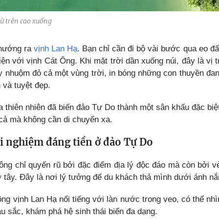
ừ trên cao xuống
 hướng ra
vịnh Lan Hạ
. Bạn chỉ cần đi bộ vài bước qua eo đ
diện với vịnh Cát Ông. Khi mặt trời dần xuống núi, đây là v
y nhuộm đỏ cả một vùng trời, in bóng những con thuyền đang
 và tuyệt đẹp.
a thiên nhiên đã biến đảo Tự Do thành một sân khấu đặc biệ
 cả mà không cần di chuyển xa.
ải nghiệm đáng tiền ở đảo Tự Do
ng chỉ quyến rũ bởi đặc điểm địa lý độc đáo mà còn bởi v
 tây. Đây là nơi lý tưởng để du khách thả mình dưới ánh nắ
g vịnh Lan Hạ nổi tiếng với làn nước trong veo, có thể nhì
u sắc, khám phá hệ sinh thái biển đa dạng.