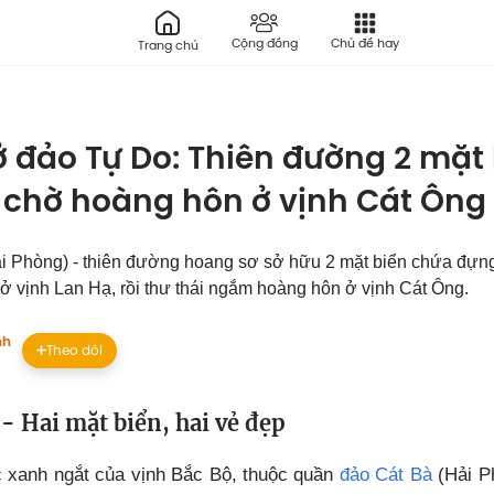
Cộng đồng
Chủ đề hay
Trang chủ
 ở đảo Tự Do: Thiên đường 2 mặt
 chờ hoàng hôn ở vịnh Cát Ông
 Phòng) - thiên đường hoang sơ sở hữu 2 mặt biển chứa đựng
ở vịnh Lan Hạ, rồi thư thái ngắm hoàng hôn ở vịnh Cát Ông.
nh
Theo dõi
- Hai mặt biển, hai vẻ đẹp
 xanh ngắt của vịnh Bắc Bộ, thuộc quần
đảo Cát Bà
(Hải Ph