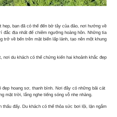
ất hẹp, bạn đã có thể đến bờ tây của đảo, nơi hướng về
ị trí đắc địa nhất để chiêm ngưỡng hoàng hôn. Những tia
 trở về bến trên mặt biển lấp lánh, tạo nên một khung
t, nơi du khách có thể chứng kiến hai khoảnh khắc đẹp
ẻ đẹp hoang sơ, thanh bình. Nơi đây có những bãi cát
ng mặt trời, lắng nghe tiếng sóng vỗ nhẹ nhàng.
n thấu đấy. Du khách có thể thỏa sức bơi lội, lặn ngắm