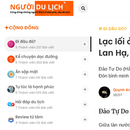
CỘNG ĐỒNG
# ĐI ĐÂU ĐÓ?
Lạc lối
Đi đâu đó?
9 Thành viên
337 Bài viết
·
Lan Hạ,
Kể chuyện dọc đường
8 Thành viên
200 Bài viết
·
Đảo Tự Do (Hải
Ăn sập mặt
Đón bình minh 
7 Thành viên
141 Bài viết
·
Tự túc là hạnh phúc
Quynh A
8 Thành viên
105 Bài viết
·
28/07
Hỏi đáp du lịch
7 Thành viên
96 Bài viết
·
Đảo Tự Do 
Review từ tâm
4 Thành viên
121 Bài viết
·
Giữa làn nước