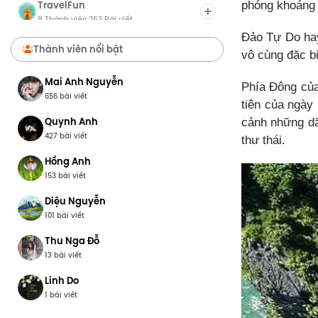
TravelFun
phóng khoáng 
8 Thành viên
353 Bài viết
·
Đảo Tự Do hay 
Chợ Du Lịch
Thành viên nổi bật
vô cùng đặc b
8 Thành viên
0 Bài viết
·
Mai Anh Nguyễn
Phía Đông của
656 bài viết
tiên của ngày
Quynh Anh
cảnh những dã
427 bài viết
thư thái.
Hồng Anh
153 bài viết
Diệu Nguyễn
101 bài viết
Thu Nga Đỗ
13 bài viết
Linh Do
1 bài viết