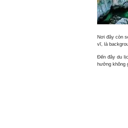
Nơi đây còn sở
vĩ, là backgr
Đến đây du lị
hưởng không g