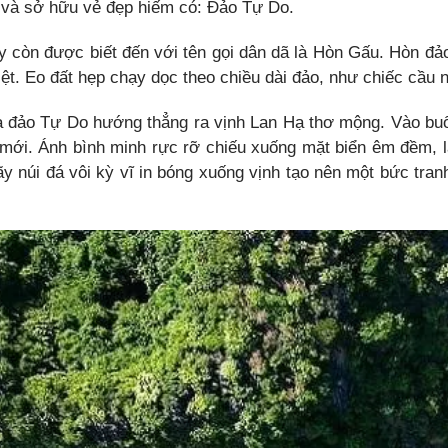
và sở hữu vẻ đẹp hiếm có: Đảo Tự Do.
còn được biết đến với tên gọi dân dã là Hòn Gấu. Hòn đảo n
iệt. Eo đất hẹp chạy dọc theo chiều dài đảo, như chiếc cầu
 đảo Tự Do hướng thẳng ra vịnh Lan Hạ thơ mộng. Vào buổi
 mới. Ánh bình minh rực rỡ chiếu xuống mặt biển êm đềm, l
y núi đá vôi kỳ vĩ in bóng xuống vịnh tạo nên một bức tra