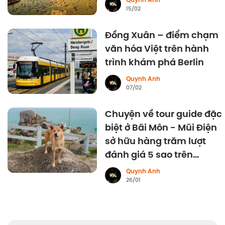
Quynh Anh
15/02
Đồng Xuân – điểm chạm
văn hóa Việt trên hành
trình khám phá Berlin
Quynh Anh
07/02
Chuyện về tour guide đặc
biệt ở Bãi Môn - Mũi Điện
sở hữu hàng trăm lượt
đánh giá 5 sao trên
Google
Quynh Anh
26/01