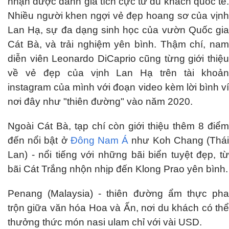
nhận được đánh giá tích cực từ du khách quốc tế.
Nhiều người khen ngợi vẻ đẹp hoang sơ của vịnh
Lan Hạ, sự đa dạng sinh học của vườn Quốc gia
Cát Bà, và trải nghiệm yên bình. Thậm chí, nam
diễn viên Leonardo DiCaprio cũng từng giới thiệu
về vẻ đẹp của vịnh Lan Hạ trên tài khoản
instagram của mình với đoạn video kèm lời bình ví
nơi đây như "thiên đường" vào năm 2020.
Ngoài Cát Bà, tạp chí còn giới thiệu thêm 8 điểm
đến nổi bật ở
Đông Nam Á
như Koh Chang (Thá
Lan) - nổi tiếng với những bãi biển tuyệt đẹp, từ
bãi Cát Trắng nhộn nhịp đến Klong Prao yên bình.
Penang (Malaysia) - thiên đường ẩm thực pha
trộn giữa văn hóa Hoa và Ấn, nơi du khách có thể
thưởng thức món nasi ulam chỉ với vài USD.