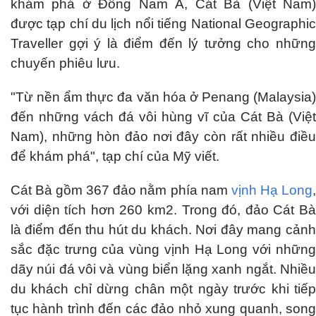
khám phá ở Đông Nam Á, Cát Bà (Việt Nam)
được tạp chí du lịch nổi tiếng National Geographic
Traveller gợi ý là điểm đến lý tưởng cho những
chuyến phiêu lưu.
"Từ nền ẩm thực đa văn hóa ở Penang (Malaysia)
đến những vách đá vôi hùng vĩ của Cát Bà (Việt
Nam), những hòn đảo nơi đây còn rất nhiều điều
để khám phá", tạp chí của Mỹ viết.
Cát Bà gồm 367 đảo nằm phía nam
vịnh Hạ Long
với diện tích hơn 260 km2. Trong đó, đảo Cát Bà
là điểm đến thu hút du khách. Nơi đây mang cảnh
sắc đặc trưng của vùng vịnh Hạ Long với những
dãy núi đá vôi và vùng biển lặng xanh ngắt. Nhiều
du khách chỉ dừng chân một ngày trước khi tiếp
tục hành trình đến các đảo nhỏ xung quanh, song