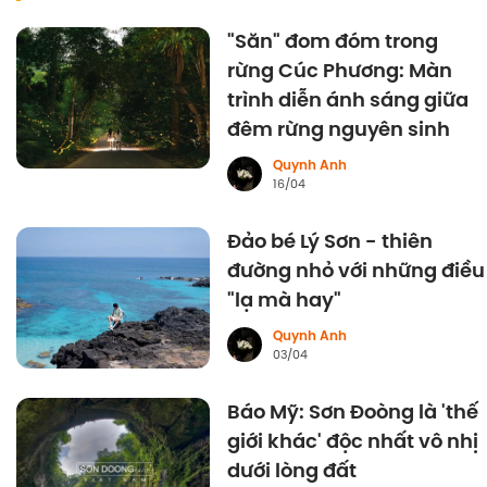
"Săn" đom đóm trong
rừng Cúc Phương: Màn
trình diễn ánh sáng giữa
đêm rừng nguyên sinh
Quynh Anh
16/04
Đảo bé Lý Sơn - thiên
đường nhỏ với những điều
"lạ mà hay"
Quynh Anh
03/04
Báo Mỹ: Sơn Đoòng là 'thế
giới khác' độc nhất vô nhị
dưới lòng đất