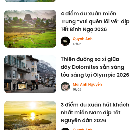
4 điểm du xuân miền
Trung “vui quên lối về” dịp
Tết Bính Ngọ 2026
Quynh Anh
17/02
Thiên đường xa xỉ giữa
dãy Dolomites sẵn sàng
tỏa sáng tại Olympic 2026
Mai Anh Nguyễn
16/02
3 điểm du xuân hút khách
nhất miền Nam dịp Tết
Nguyên đán 2026