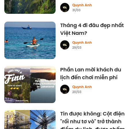
Quynh Anh
31/03
Tháng 4 đi đâu đẹp nhất
Việt Nam?
Quynh Anh
29/03
Phần Lan mời khách du
lịch đến chơi miễn phí
Quynh Anh
20/03
Tin được không: Cột điện
"rối như tơ vò" trở thành