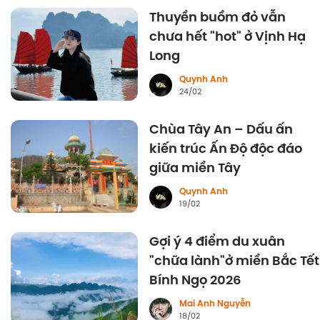
Thuyền buồm đỏ vẫn
chưa hết "hot" ở Vịnh Hạ
Long
Quynh Anh
24/02
Chùa Tây An – Dấu ấn
kiến trúc Ấn Độ độc đáo
giữa miền Tây
Quynh Anh
19/02
Gợi ý 4 điểm du xuân
"chữa lành"ở miền Bắc Tết
Bính Ngọ 2026
Mai Anh Nguyễn
18/02