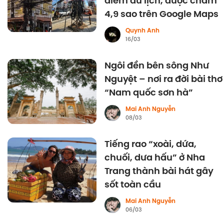
điểm du lịch, được chấm
4,9 sao trên Google Maps
Quynh Anh
16/03
Ngôi đền bên sông Như
Nguyệt – nơi ra đời bài thơ
“Nam quốc sơn hà”
Mai Anh Nguyễn
08/03
Tiếng rao “xoài, dứa,
chuối, dưa hấu” ở Nha
Trang thành bài hát gây
sốt toàn cầu
Mai Anh Nguyễn
06/03