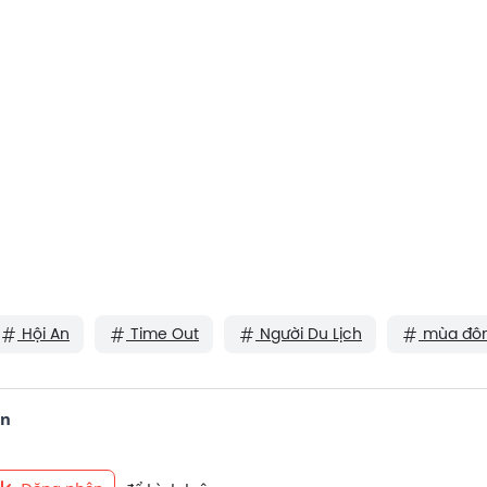
Hội An
Time Out
Người Du Lịch
mùa đô
ận