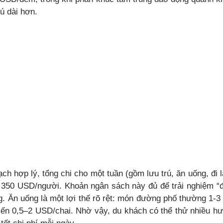
rú dài hơn.
ch hợp lý, tổng chi cho một tuần (gồm lưu trú, ăn uống, đi
350 USD/người. Khoản ngân sách này đủ để trải nghiệm “đ
g. Ăn uống là một lợi thế rõ rệt: món đường phố thường 1-
ến 0,5–2 USD/chai. Nhờ vậy, du khách có thể thử nhiều hư