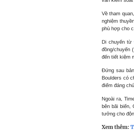
vẫn kiểm soát 
Về tham quan,
nghiệm thuyền
phù hợp cho c
Di chuyển từ
đồng/chuyến (
đến tiết kiệm 
Đứng sau bản
Boulders có c
điểm đáng chú
Ngoài ra, Tim
bên bãi biển,
tưởng cho độn
Xem thêm:
T