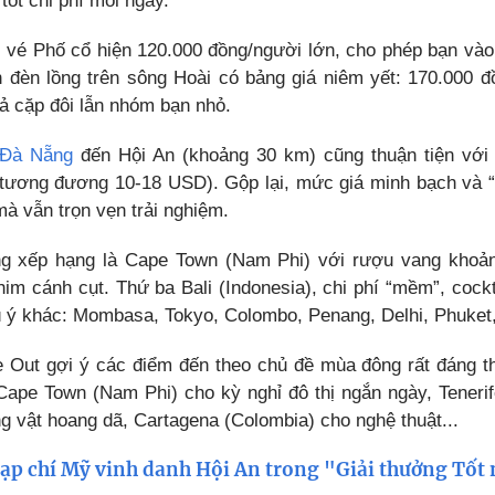
tốt chi phí mỗi ngày.
 vé Phố cổ hiện 120.000 đồng/người lớn, cho phép bạn vào c
 đèn lồng trên sông Hoài có bảng giá niêm yết: 170.000 
ả cặp đôi lẫn nhóm bạn nhỏ.
Đà Nẵng
đến Hội An (khoảng 30 km) cũng thuận tiện với 
tương đương 10-18 USD). Gộp lại, mức giá minh bạch và “
mà vẫn trọn vẹn trải nghiệm.
g xếp hạng là Cape Town (Nam Phi) với rượu vang khoản
him cánh cụt. Thứ ba Bali (Indonesia), chi phí “mềm”, coc
 ý khác: Mombasa, Tokyo, Colombo, Penang, Delhi, Phuket,
e Out gợi ý các điểm đến theo chủ đề mùa đông rất đáng 
 Cape Town (Nam Phi) cho kỳ nghỉ đô thị ngắn ngày, Tener
g vật hoang dã, Cartagena (Colombia) cho nghệ thuật...
ạp chí Mỹ vinh danh Hội An trong "Giải thưởng Tốt 