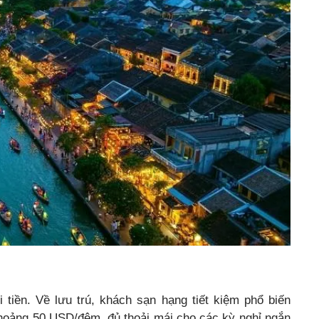
i tiền. Về lưu trú, khách sạn hạng tiết kiệm phổ biến
hoảng 50 USD/đêm, đủ thoải mái cho các kỳ nghỉ ngắn