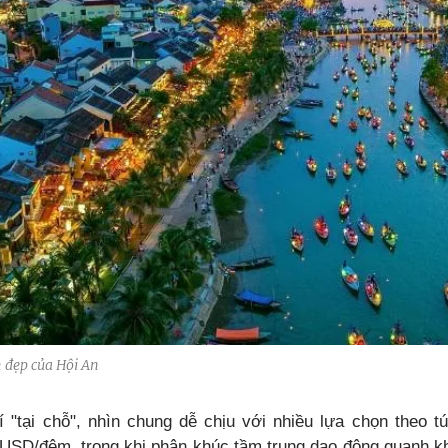
 đẹp của Hội An
í "tại chỗ", nhìn chung dễ chịu với nhiều lựa chọn theo tú
USD/đêm, trong khi phân khúc tầm trung dao động quanh k