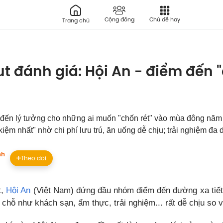
Cộng đồng
Chủ đề hay
Trang chủ
t đánh giá: Hội An - điểm đến
 đến lý tưởng cho những ai muốn "chốn rét" vào mùa đông năm
kiệm nhất" nhờ chi phí lưu trú, ăn uống dễ chịu; trải nghiệm đa
nh
Theo dõi
t,
Hội An
(Việt Nam) đứng đầu nhóm điểm đến đường xa tiết 
i chỗ như khách sạn, ẩm thực, trải nghiệm... rất dễ chịu so