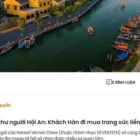
0 BÌNH LUẬN
guyễn
hư người Hội An: Khách Hàn đi mua trang sức liề
 gái của Hansol Vernon Chwe (thuộc nhóm nhạc SEVENTEEN) vô cùng bấ
ày lên mạng xã hội và nhận được nhiều sự quan tâm.