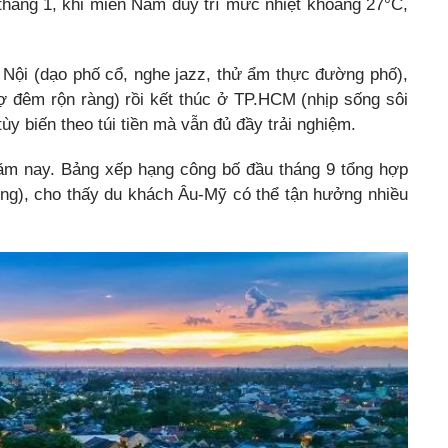
tháng 1, khi miền Nam duy trì mức nhiệt khoảng 27°C,
à Nội (dạo phố cổ, nghe jazz, thử ẩm thực đường phố),
ợ đêm rộn ràng) rồi kết thúc ở TP.HCM (nhịp sống sôi
tùy biến theo túi tiền mà vẫn đủ đầy trải nghiệm.
năm nay. Bảng xếp hạng công bố đầu tháng 9 tổng hợp
động), cho thấy du khách Âu-Mỹ có thể tận hưởng nhiều