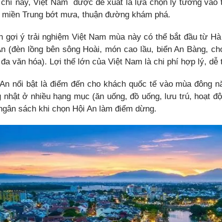
 chí này, Việt Nam được đề xuất là lựa chọn lý tưởng vào 
 miền Trung bớt mưa, thuận đường khám phá.
nh gợi ý trải nghiệm Việt Nam mùa này có thể bắt đầu từ H
An (đèn lồng bên sông Hoài, món cao lầu, biển An Bàng, ch
đa văn hóa). Lợi thế lớn của Việt Nam là chi phí hợp lý, dễ 
 An nổi bật là điểm đến cho khách quốc tế vào mùa đông 
g nhật ở nhiều hạng mục (ăn uống, đồ uống, lưu trú, hoạt 
ngân sách khi chọn Hội An làm điểm dừng.