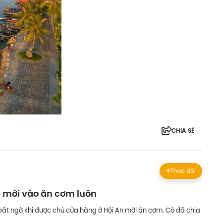
CHIA SẺ
Theo dõi
n mời vào ăn cơm luôn
t ngờ khi được chủ cửa hàng ở Hội An mời ăn cơm. Cô đã chia