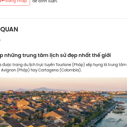
Đăng nhập
để bình luận.
N QUAN
h
op những trung tâm lịch sử đẹp nhất thế giới
a được trang du lịch trực tuyến Tourlane (Pháp) xếp hạng là trung tâm
, Avignon (Pháp) hay Cartagena (Colombia).