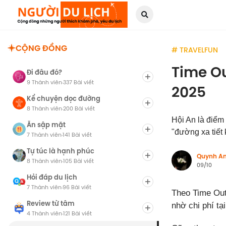
CỘNG ĐỒNG
# TRAVELFUN
Time Ou
Đi đâu đó?
9 Thành viên
337 Bài viết
·
2025
Kể chuyện dọc đường
8 Thành viên
200 Bài viết
·
Hội An là điểm
Ăn sập mặt
"đường xa tiết 
7 Thành viên
141 Bài viết
·
Tự túc là hạnh phúc
Quynh A
8 Thành viên
105 Bài viết
·
09/10
Hỏi đáp du lịch
7 Thành viên
96 Bài viết
·
Theo Time Ou
Review từ tâm
nhờ chi phí tạ
4 Thành viên
121 Bài viết
·