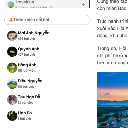
Cũng theo tạp
TravelFun
8 Thành viên
353 Bài viết
·
còn miền Bắc,
Chợ Du Lịch
Thành viên nổi bật
Trục hành trì
8 Thành viên
0 Bài viết
·
xuôi vào Hội 
Mai Anh Nguyễn
động, khu phố 
656 bài viết
Trong đó, Hội
Quynh Anh
427 bài viết
chi phí thườn
hơn với cùng 
Hồng Anh
153 bài viết
Diệu Nguyễn
101 bài viết
Thu Nga Đỗ
13 bài viết
Linh Do
1 bài viết