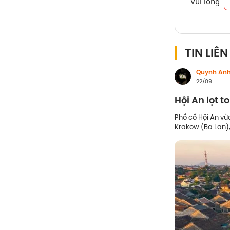
Vui lòng
TIN LIÊ
Quynh An
22/09
Hội An lọt t
Phố cổ Hội An vừ
Krakow (Ba Lan)