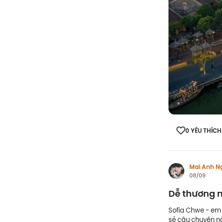
0 YÊU THÍCH
Mai Anh N
08/09
Dễ thương n
Sofia Chwe - em
sẻ câu chuyện n