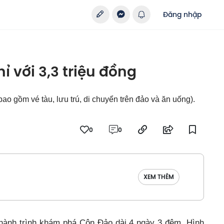
Đăng nhập
 với 3,3 triệu đồng
(bao gồm vé tàu, lưu trú, di chuyển trên đảo và ăn uống).
0
0
XEM THÊM
 hành trình khám phá Côn Đảo dài 4 ngày 3 đêm. Hình