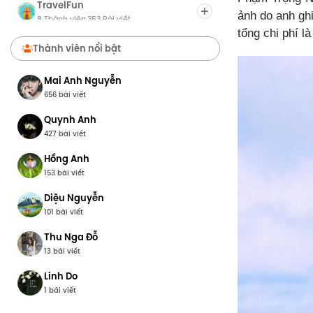
TravelFun
ảnh do anh ghi
8 Thành viên
353 Bài viết
·
tổng chi phí l
Chợ Du Lịch
Thành viên nổi bật
8 Thành viên
0 Bài viết
·
Mai Anh Nguyễn
656 bài viết
Quynh Anh
427 bài viết
Hồng Anh
153 bài viết
Diệu Nguyễn
101 bài viết
Thu Nga Đỗ
13 bài viết
Linh Do
1 bài viết