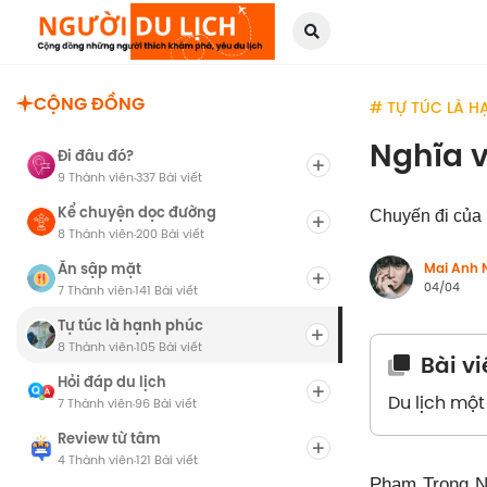
CỘNG ĐỒNG
# TỰ TÚC LÀ H
Nghĩa v
Đi đâu đó?
9 Thành viên
337 Bài viết
·
Kể chuyện dọc đường
Chuyến đi của N
8 Thành viên
200 Bài viết
·
Ăn sập mặt
Mai Anh 
04/04
7 Thành viên
141 Bài viết
·
Tự túc là hạnh phúc
8 Thành viên
105 Bài viết
·
Bài v
Hỏi đáp du lịch
Du lịch mộ
7 Thành viên
96 Bài viết
·
Review từ tâm
4 Thành viên
121 Bài viết
·
Phạm Trọng Ng