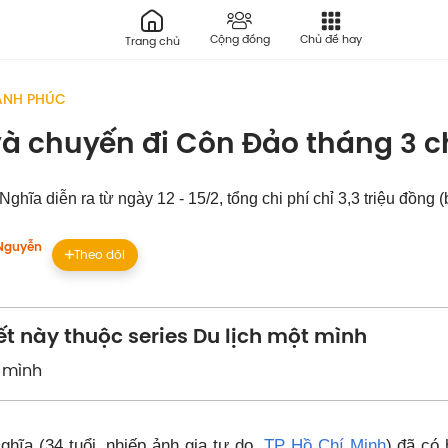
Cộng đồng
Chủ đề hay
Trang chủ
ẠNH PHÚC
à chuyến đi Côn Đảo tháng 3 chỉ
ghĩa diễn ra từ ngày 12 - 15/2, tổng chi phí chỉ 3,3 triệu đồng 
Nguyễn
Theo dõi
iết này thuộc series Du lịch một mình
t mình
hĩa (34 tuổi, nhiếp ảnh gia tự do,
TP Hồ Chí Minh
) đã có