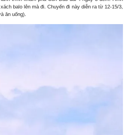
ách balo lên mà đi. Chuyến đi này diễn ra từ 12-15/3,
 và ăn uống).