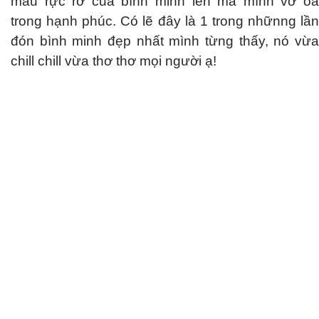
màu rực rỡ của bình minh lên mà mình vỡ oà
trong hạnh phúc. Có lẽ đây là 1 trong nhữnng lần
đón bình minh đẹp nhất mình từng thấy, nó vừa
chill chill vừa thơ thơ mọi người ạ!