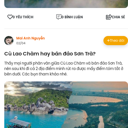
0 YÊU THÍCH
0 BÌNH LUẬN
CHIA SẺ
Mai Anh Nguyễn
Theo dõi
02/04
Cù Lao Chàm hay bán đảo Sơn Trà?
Thấy mọi người phân vân giữa Cù Lao Chàm và bán đảo Sơn Trà,
nên sau khi đi cả 2 địa điểm mình rút ra được mấy điểm tóm tắt ở
bên dưới. Các bạn tham khảo nhé.