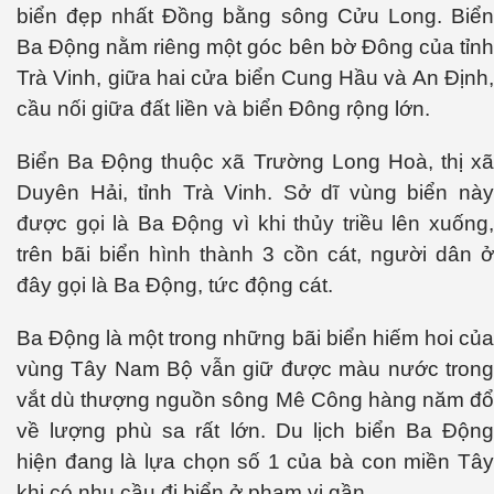
biển đẹp nhất Đồng bằng sông Cửu Long. Biển
Ba Động nằm riêng một góc bên bờ Đông của tỉnh
Trà Vinh, giữa hai cửa biển Cung Hầu và An Định,
cầu nối giữa đất liền và biển Đông rộng lớn.
Biển Ba Động thuộc xã Trường Long Hoà, thị xã
Duyên Hải, tỉnh Trà Vinh. Sở dĩ vùng biển này
được gọi là Ba Động vì khi thủy triều lên xuống,
trên bãi biển hình thành 3 cồn cát, người dân ở
đây gọi là Ba Động, tức động cát.
Ba Động là một trong những bãi biển hiếm hoi của
vùng Tây Nam Bộ vẫn giữ được màu nước trong
vắt dù thượng nguồn sông Mê Công hàng năm đổ
về lượng phù sa rất lớn. Du lịch biển Ba Động
hiện đang là lựa chọn số 1 của bà con miền Tây
khi có nhu cầu đi biển ở phạm vi gần.