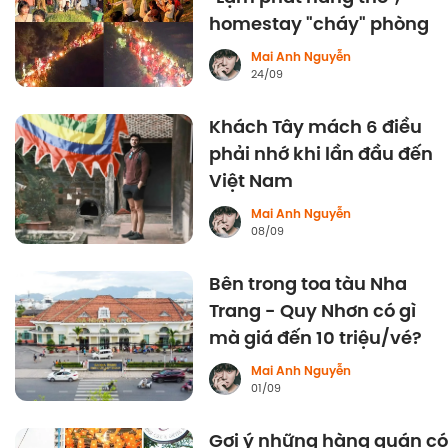
homestay "cháy" phòng
Mai Anh Nguyễn
24/09
Khách Tây mách 6 điều
phải nhớ khi lần đầu đến
Việt Nam
Mai Anh Nguyễn
08/09
Bên trong toa tàu Nha
Trang - Quy Nhơn có gì
mà giá đến 10 triệu/vé?
Mai Anh Nguyễn
01/09
Gợi ý những hàng quán có