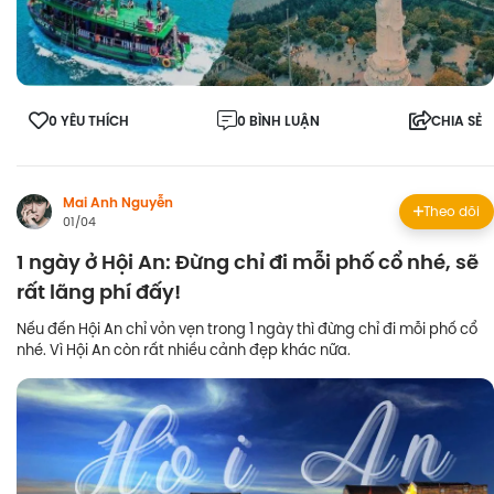
0 YÊU THÍCH
0 BÌNH LUẬN
CHIA SẺ
Mai Anh Nguyễn
Theo dõi
01/04
1 ngày ở Hội An: Đừng chỉ đi mỗi phố cổ nhé, sẽ
rất lãng phí đấy!
Nếu đến Hội An chỉ vỏn vẹn trong 1 ngày thì đừng chỉ đi mỗi phố cổ
nhé. Vì Hội An còn rất nhiều cảnh đẹp khác nữa.