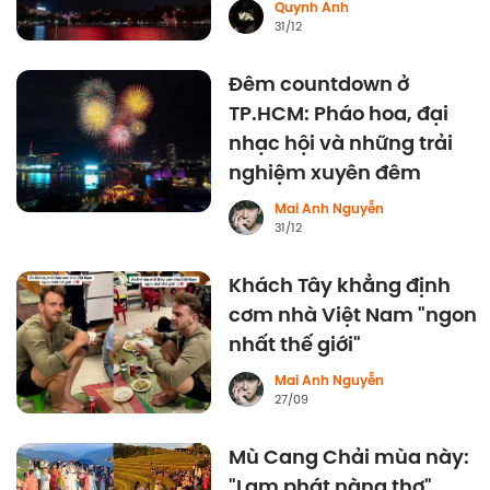
Quynh Anh
31/12
Đêm countdown ở
TP.HCM: Pháo hoa, đại
nhạc hội và những trải
nghiệm xuyên đêm
Mai Anh Nguyễn
31/12
Khách Tây khẳng định
cơm nhà Việt Nam "ngon
nhất thế giới"
Mai Anh Nguyễn
27/09
Mù Cang Chải mùa này:
"Lạm phát nàng thơ",