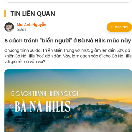
TIN LIÊN QUAN
Mai Anh Nguyễn
Theo dõi
03/04
5 cách tránh "biển người" ở Bà Nà Hills mùa này
Chương trình ưu đãi Tri Ân Miền Trung với mức giảm lên đến 50% đã
khiến Bà Nà Hills "hot" dần dần. Vậy, làm cách nào đi chơi Bà Nà Hills
với giá rẻ mà vẫn vui?