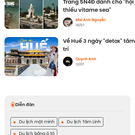
Trang 5N4Đ dành cho "hội
thiếu vitame sea"
Mai Anh Nguyễn
14/07
Về Huế 3 ngày "detox" tâm
trí
Quynh Anh
12/07
Diễn đàn
Du lịch một mình
Du lịch Tâm Linh
Du lịch bằng ô tô