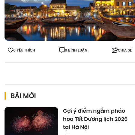
0 YÊU THÍCH
0 BÌNH LUẬN
CHIA SẺ
BÀI MỚI
Gợi ý điểm ngắm pháo
hoa Tết Dương lịch 2026
tại Hà Nội