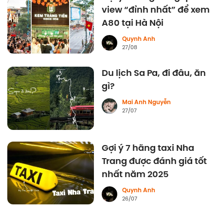
view “đỉnh nhất” để xem
A80 tại Hà Nội
Quynh Anh
27/08
Du lịch Sa Pa, đi đâu, ăn
gì?
Mai Anh Nguyễn
27/07
Gợi ý 7 hãng taxi Nha
Trang được đánh giá tốt
nhất năm 2025
Quynh Anh
26/07