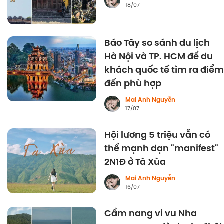
18/07
Báo Tây so sánh du lịch
Hà Nội và TP. HCM để du
khách quốc tế tìm ra điểm
đến phù hợp
Mai Anh Nguyễn
17/07
Hội lương 5 triệu vẫn có
thể mạnh dạn "manifest"
2N1Đ ở Tà Xùa
Mai Anh Nguyễn
16/07
Cẩm nang vi vu Nha