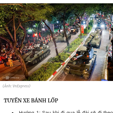
(Ảnh: VnExpress)
TUYẾN XE BÁNH LỐP
Hướng 1: Sau khi đi qua lễ đài sẽ đi the