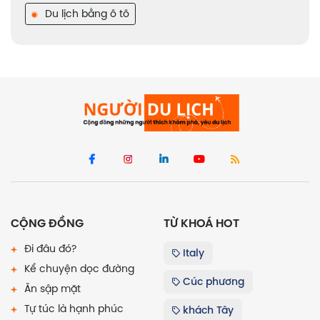
Du lịch bằng ô tô
CỘNG ĐỒNG
TỪ KHOÁ HOT
Đi đâu đó?
Italy
Kể chuyện dọc đường
Cúc phương
Ăn sập mặt
Tự túc là hạnh phúc
khách Tây