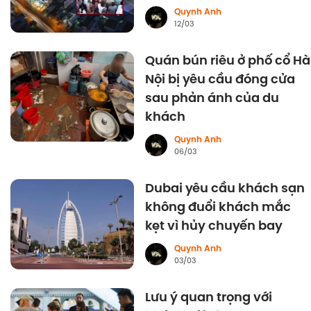
Quynh Anh
12/03
Quán bún riêu ở phố cổ Hà
Nội bị yêu cầu đóng cửa
sau phản ánh của du
khách
Quynh Anh
06/03
Dubai yêu cầu khách sạn
không đuổi khách mắc
kẹt vì hủy chuyến bay
Quynh Anh
03/03
Lưu ý quan trọng với