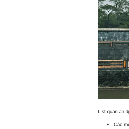
List quán ăn 
Các mó