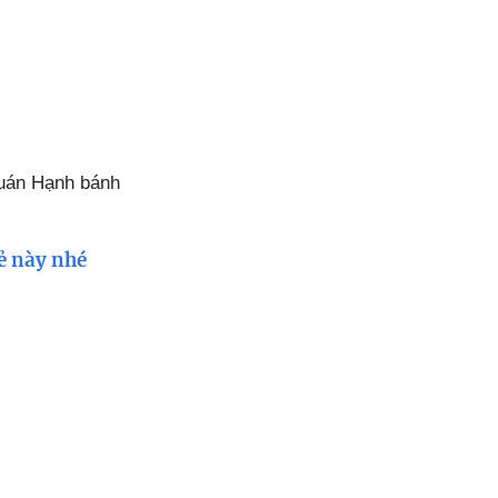
uán Hạnh bánh
rẻ này nhé