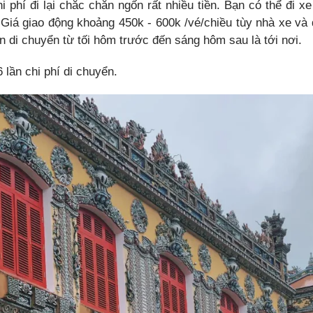
i phí đi lại chắc chắn ngốn rất nhiều tiền. Bạn có thể đi 
 Giá giao động khoảng 450k - 600k /vé/chiều tùy nhà xe và 
n di chuyển từ tối hôm trước đến sáng hôm sau là tới nơi.
6 lần chi phí di chuyển.