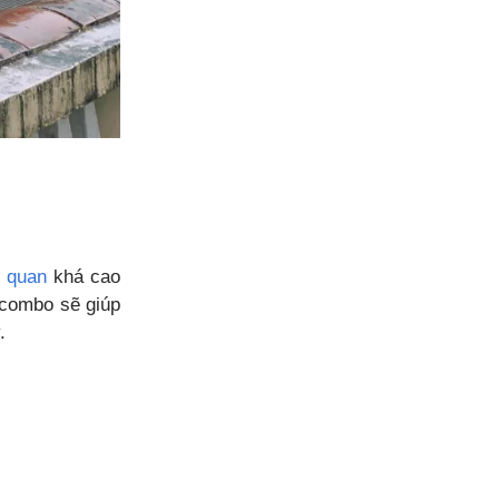
 quan
khá cao
 combo sẽ giúp
.