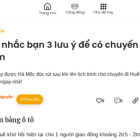
Cộng đồng
Chủ đề hay
Trang chủ
ÂM
nhắc bạn 3 lưu ý để có chuyến
ệm
ây được Hà Mốc đúc rút sau khi lên lịch trình cho chuyến đi Hu
 ngay nhé!
Nguyễn
Theo dõi
0
0
ển bằng ô tô
ế khứ hồi hiện tại cho 1 người giao động khoảng 2tr5 - 2tr