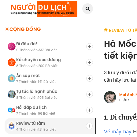
CỘNG ĐỒNG
# REVIEW TỪ T
Hà Mốc 
Đi đâu đó?
9 Thành viên
337 Bài viết
·
tiết ki
Kể chuyện dọc đường
8 Thành viên
200 Bài viết
·
3 lưu ý dưới đ
Ăn sập mặt
cần hãy lưu lại
7 Thành viên
141 Bài viết
·
Tự túc là hạnh phúc
Mai Anh 
8 Thành viên
105 Bài viết
·
06/07
Hỏi đáp du lịch
7 Thành viên
96 Bài viết
·
1. Di chuy
Review từ tâm
4 Thành viên
121 Bài viết
·
Vé máy bay
Hu