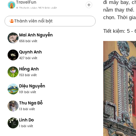
TravelFun
đi máy bay, ch
8 Thành viên
353 Bài viết
·
nằm thay thế.
chọn. Thời gia
Chợ Du Lịch
Thành viên nổi bật
8 Thành viên
0 Bài viết
·
Tiết kiệm: 5 - 
Mai Anh Nguyễn
656 bài viết
Quynh Anh
427 bài viết
Hồng Anh
153 bài viết
Diệu Nguyễn
101 bài viết
Thu Nga Đỗ
13 bài viết
Linh Do
1 bài viết