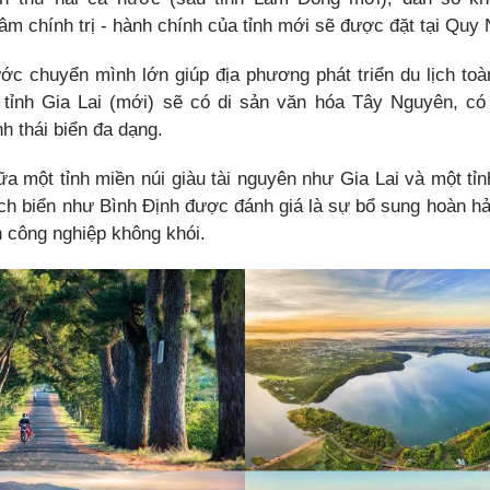
âm chính trị - hành chính của tỉnh mới sẽ được đặt tại Quy
ớc chuyển mình lớn giúp địa phương phát triển du lịch toà
 tỉnh Gia Lai (mới) sẽ có di sản văn hóa Tây Nguyên, có
nh thái biển đa dạng.
ữa một tỉnh miền núi giàu tài nguyên như Gia Lai và một tỉn
ịch biển như Bình Định được đánh giá là sự bổ sung hoàn hảo
h công nghiệp không khói.