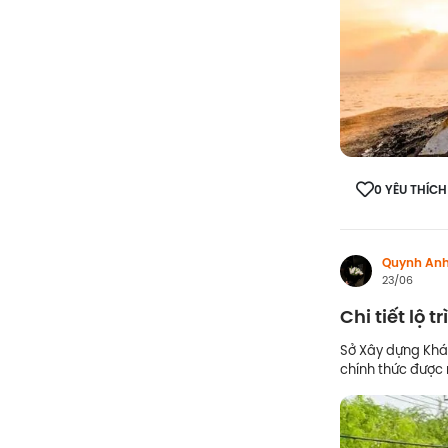
0 YÊU THÍCH
Quynh An
23/06
Chi tiết lộ
Sở Xây dựng Khá
chính thức được 