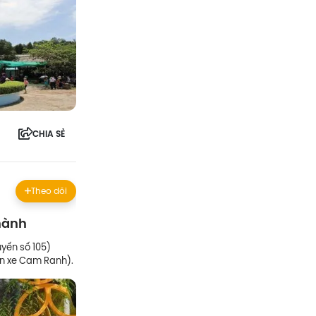
CHIA SẺ
Theo dõi
 hành
yến số 105)
ến xe Cam Ranh).