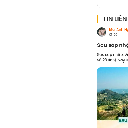
TIN LIÊ
Mai Anh N
01/07
Sau sáp nhậ
Sau sáp nhập, Vi
và 28 tỉnh). Vậy