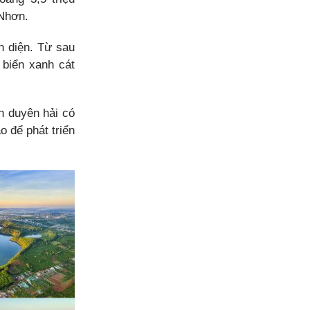
 Nhơn.
n diện. Từ sau
 biển xanh cát
h duyên hải có
 để phát triển