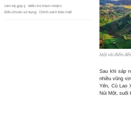
Liên hệ góp ý
Miễn trừ trách nhiệm
Điều khoản sử dụng
Chính sách bảo mật
Một vài điểm đến
Sau khi sáp n
nhiều vũng vị
Yến, Cù Lao X
Núi Một, suối