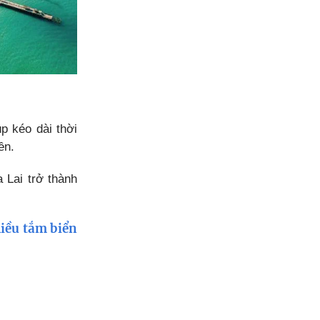
p kéo dài thời
ền.
 Lai trở thành
hiều tắm biển