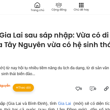
Cộng đồng
Chủ đề hay
Trang chủ
 Gia Lai sau sáp nhập: Vừa có di
 Tây Nguyên vừa có hệ sinh thá
ới) từ nay hội tụ nhiều tiềm năng du lịch đa dạng, từ di sản vă
inh thái biển đảo...
Nguyễn
Theo dõi
0
0
ập (Gia Lai và Bình Định), tỉnh
Gia Lai
(mới) sẽ có diện tí
ớn thứ hai cả nước (sau tỉnh Lâm Đồng mới), dân số kho