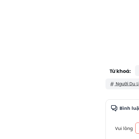
Từ khoá:
Người Du L
Bình lu
Vui lòng