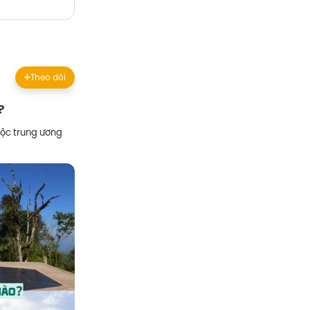
Theo dõi
?
uộc trung ương