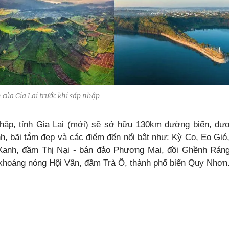
 của Gia Lai trước khi sáp nhập
hập, tỉnh Gia Lai (mới) sẽ sở hữu 130km đường biển, đ
nh, bãi tắm đẹp và các điểm đến nổi bật như: Kỳ Co, Eo Gió
anh, đầm Thị Nại - bán đảo Phương Mai, đồi Ghềnh Ráng
 khoáng nóng Hội Vân, đầm Trà Ổ, thành phố biển Quy Nhơn