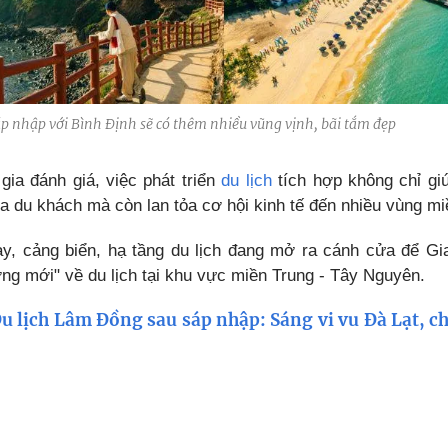
sáp nhập với Bình Định sẽ có thêm nhiều vũng vịnh, bãi tắm đẹp
gia đánh giá, việc phát triển
du lịch
tích hợp không chỉ giú
ủa du khách mà còn lan tỏa cơ hội kinh tế đến nhiều vùng mi
ay, cảng biển, hạ tầng du lịch đang mở ra cánh cửa để Gia
ởng mới" về du lịch tại khu vực miền Trung - Tây Nguyên.
u lịch Lâm Đồng sau sáp nhập: Sáng vi vu Đà Lạt, c