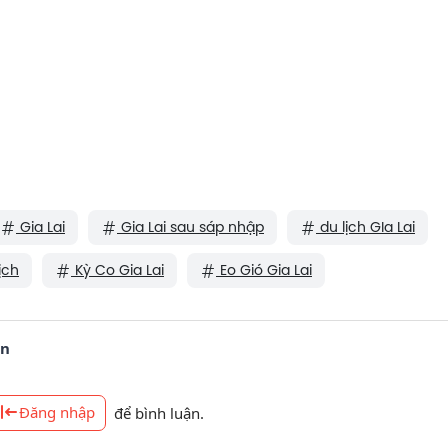
Gia Lai
Gia Lai sau sáp nhập
du lịch GIa Lai
ịch
Kỳ Co Gia Lai
Eo Gió Gia Lai
ận
Đăng nhập
để bình luận.