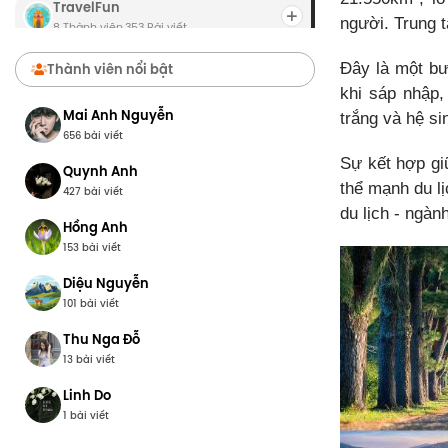
TravelFun
người. Trung t
8 Thành viên
353 Bài viết
·
Chợ Du Lịch
Thành viên nổi bật
Đây là một bư
8 Thành viên
0 Bài viết
·
khi sáp nhập,
Mai Anh Nguyễn
trắng và hệ si
656 bài viết
Sự kết hợp gi
Quynh Anh
thể mạnh du l
427 bài viết
du lịch - ngàn
Hồng Anh
153 bài viết
Diệu Nguyễn
101 bài viết
Thu Nga Đỗ
13 bài viết
Linh Do
1 bài viết