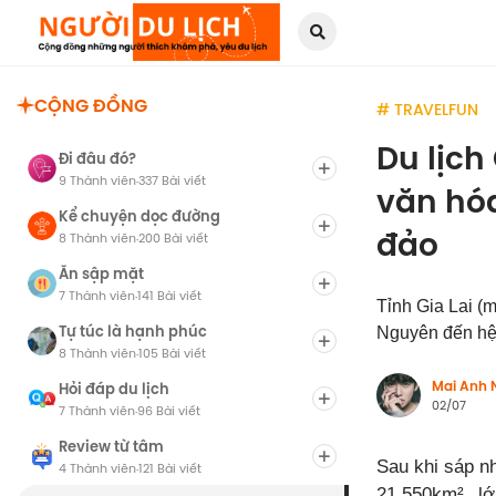
CỘNG ĐỒNG
# TRAVELFUN
Du lịch
Đi đâu đó?
9 Thành viên
337 Bài viết
·
văn hóa
Kể chuyện dọc đường
đảo
8 Thành viên
200 Bài viết
·
Ăn sập mặt
7 Thành viên
141 Bài viết
·
Tỉnh Gia Lai (m
Tự túc là hạnh phúc
Nguyên đến hệ s
8 Thành viên
105 Bài viết
·
Mai Anh 
Hỏi đáp du lịch
02/07
7 Thành viên
96 Bài viết
·
Review từ tâm
Sau khi sáp nh
4 Thành viên
121 Bài viết
·
21.550km², l