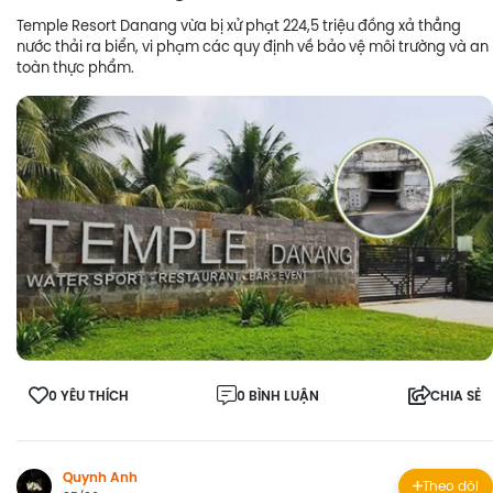
Temple Resort Danang vừa bị xử phạt 224,5 triệu đồng xả thẳng
nước thải ra biển, vi phạm các quy định về bảo vệ môi trường và an
toàn thực phẩm.
0 YÊU THÍCH
0 BÌNH LUẬN
CHIA SẺ
Quynh Anh
Theo dõi