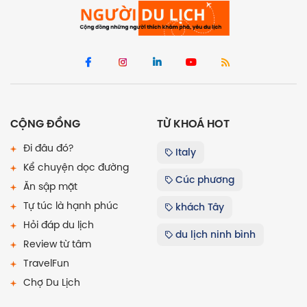
CỘNG ĐỒNG
TỪ KHOÁ HOT
Đi đâu đó?
Italy
Kể chuyện dọc đường
Cúc phương
Ăn sập mặt
Tự túc là hạnh phúc
khách Tây
Hỏi đáp du lịch
du lịch ninh bình
Review từ tâm
TravelFun
Chợ Du Lịch