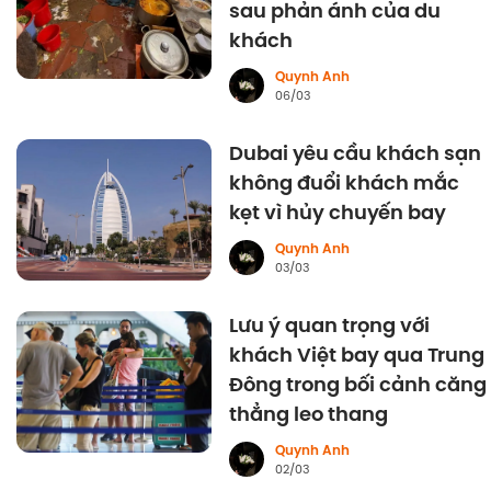
sau phản ánh của du
khách
Quynh Anh
06/03
Dubai yêu cầu khách sạn
không đuổi khách mắc
kẹt vì hủy chuyến bay
Quynh Anh
03/03
Lưu ý quan trọng với
khách Việt bay qua Trung
Đông trong bối cảnh căng
thẳng leo thang
Quynh Anh
02/03