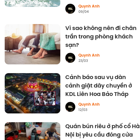
Quynh Anh
09/04
Vì sao không nên đi chân
trần trong phòng khách
sạn?
Quynh Anh
23/03
Cảnh báo sau vụ dàn
cảnh giật dây chuyền ở
KDL Liên Hoa Bảo Tháp
Quynh Anh
12/03
Quán bún riêu ở phố cổ Hà
Nội bị yêu cầu đóng cửa