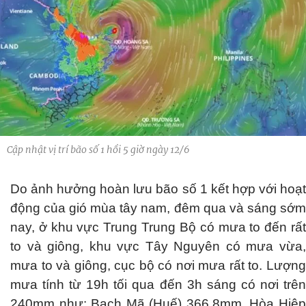
Cập nhật vị trí bão số 1 hồi 5 giờ ngày 12/6
Do ảnh hưởng hoàn lưu bão số 1 kết hợp với hoạt
động của gió mùa tây nam, đêm qua và sáng sớm
nay, ở khu vực Trung Trung Bộ có mưa to đến rất
to và giông, khu vực Tây Nguyên có mưa vừa,
mưa to và giông, cục bộ có nơi mưa rất to. Lượng
mưa tính từ 19h tối qua đến 3h sáng có nơi trên
240mm như: Bạch Mã (Huế) 366.8mm, Hòa Hiệp