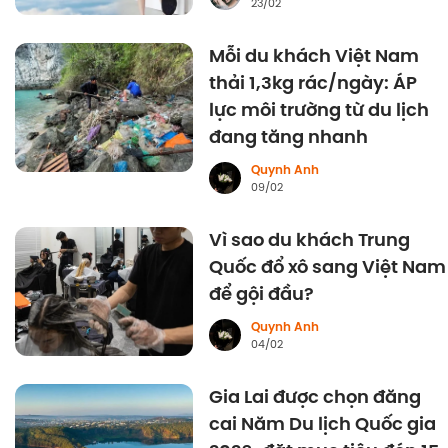
23/02
Mỗi du khách Việt Nam
thải 1,3kg rác/ngày: ÁP
lực môi trường từ du lịch
đang tăng nhanh
Quynh Anh
09/02
Vì sao du khách Trung
Quốc đổ xô sang Việt Nam
để gội đầu?
Quynh Anh
04/02
Gia Lai được chọn đăng
cai Năm Du lịch Quốc gia