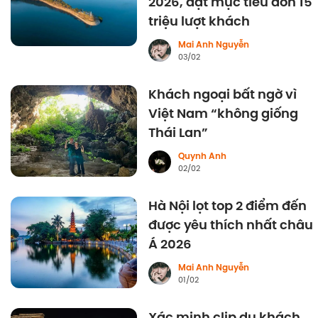
2026, đặt mục tiêu đón 15
triệu lượt khách
Mai Anh Nguyễn
03/02
Khách ngoại bất ngờ vì
Việt Nam “không giống
Thái Lan”
Quynh Anh
02/02
Hà Nội lọt top 2 điểm đến
được yêu thích nhất châu
Á 2026
Mai Anh Nguyễn
01/02
Xác minh clip du khách