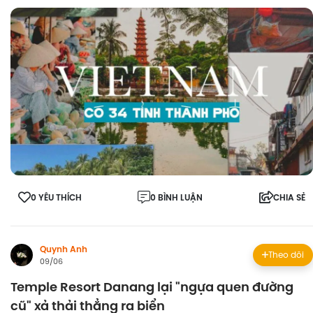
0 YÊU THÍCH
0 BÌNH LUẬN
CHIA SẺ
Quynh Anh
Theo dõi
09/06
Temple Resort Danang lại "ngựa quen đường
cũ" xả thải thẳng ra biển