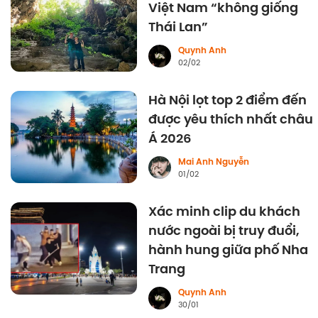
Việt Nam “không giống
Thái Lan”
Quynh Anh
02/02
Hà Nội lọt top 2 điểm đến
được yêu thích nhất châu
Á 2026
Mai Anh Nguyễn
01/02
Xác minh clip du khách
nước ngoài bị truy đuổi,
hành hung giữa phố Nha
Trang
Quynh Anh
30/01