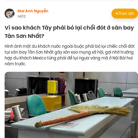
Mai Anh Nguyễn
Theo dõi
14/12
Vì sao khách Tây phải bỏ lại chổi đót ở sân bay
Tân Sơn Nhất?
Hình ảnh một du khách nước ngoài buộc phải bỏ lại chiếc chổi đót
tại sân bay Tân Sơn Nhất gây xôn xao mạng xã hội, gợi nhớ trường
hợp du khách Mexico từng phải để lại ngựa vàng mã ở Nội Bài hai
năm trước.