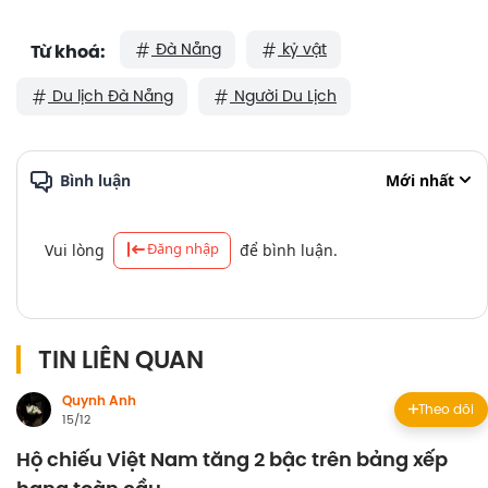
Đà Nẵng
kỷ vật
Từ khoá:
Du lịch Đà Nẵng
Người Du Lịch
Bình luận
Mới nhất
Đăng nhập
Vui lòng
để bình luận.
TIN LIÊN QUAN
Quynh Anh
Theo dõi
15/12
Hộ chiếu Việt Nam tăng 2 bậc trên bảng xếp