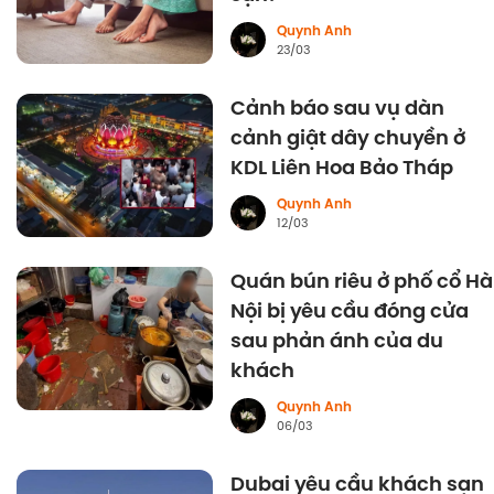
Quynh Anh
23/03
Cảnh báo sau vụ dàn
cảnh giật dây chuyền ở
KDL Liên Hoa Bảo Tháp
Quynh Anh
12/03
Quán bún riêu ở phố cổ Hà
Nội bị yêu cầu đóng cửa
sau phản ánh của du
khách
Quynh Anh
06/03
Dubai yêu cầu khách sạn