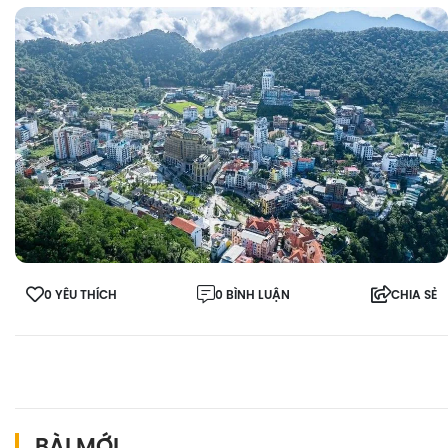
0 YÊU THÍCH
0 BÌNH LUẬN
CHIA SẺ
BÀI MỚI