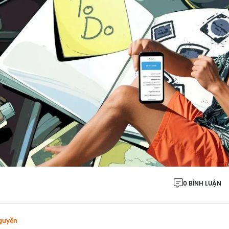
0 BÌNH LUẬN
guyễn