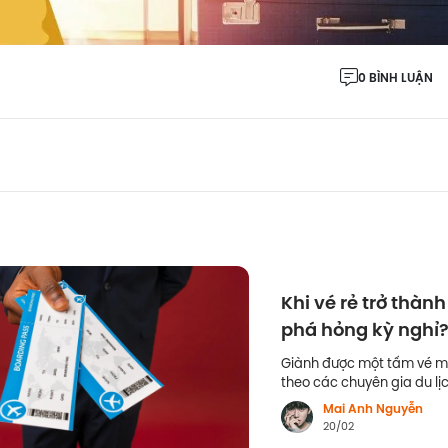
0 BÌNH LUẬN
Khi vé rẻ trở thành
phá hỏng kỳ nghỉ
Giành được một tấm vé má
theo các chuyên gia du lị
ở thời gian, năng lượng v
Mai Anh Nguyễn
20/02