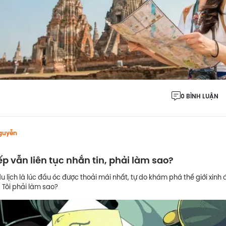
0 BÌNH LUẬN
guyễn
sếp vẫn liên tục nhắn tin, phải làm sao?
u lịch là lúc đầu óc được thoải mái nhất, tự do khám phá thế giới xinh 
 Tôi phải làm sao?