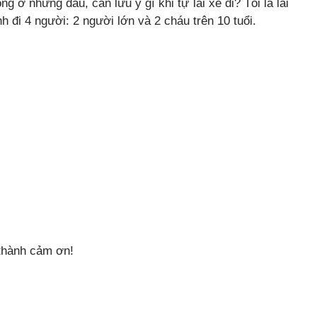
g ở những đâu, cần lưu ý gì khi tự lái xe đi? Tôi là lái
nh đi 4 người: 2 người lớn và 2 cháu trên 10 tuổi.
 thành cảm ơn!