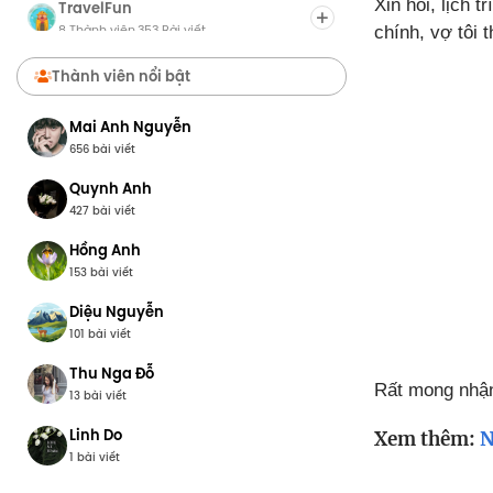
Xin hỏi, lịch 
TravelFun
8 Thành viên
353 Bài viết
·
chính, vợ tôi 
Chợ Du Lịch
Thành viên nổi bật
8 Thành viên
0 Bài viết
·
Mai Anh Nguyễn
656 bài viết
Quynh Anh
427 bài viết
Hồng Anh
153 bài viết
Diệu Nguyễn
101 bài viết
Thu Nga Đỗ
Rất mong nhậ
13 bài viết
Linh Do
Xem thêm:
N
1 bài viết