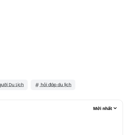
ười Du Lịch
hỏi đáp du lịch
Mới nhất