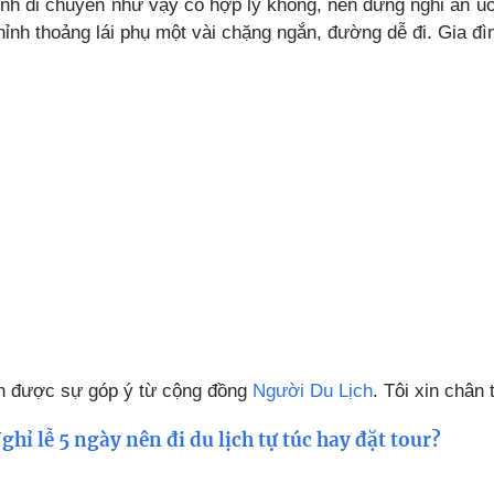
trình di chuyển như vậy có hợp lý không, nên dừng nghỉ ăn uốn
thỉnh thoảng lái phụ một vài chặng ngắn, đường dễ đi. Gia đì
n được sự góp ý từ cộng đồng
Người Du Lịch
. Tôi xin chân
ghỉ lễ 5 ngày nên đi du lịch tự túc hay đặt tour?