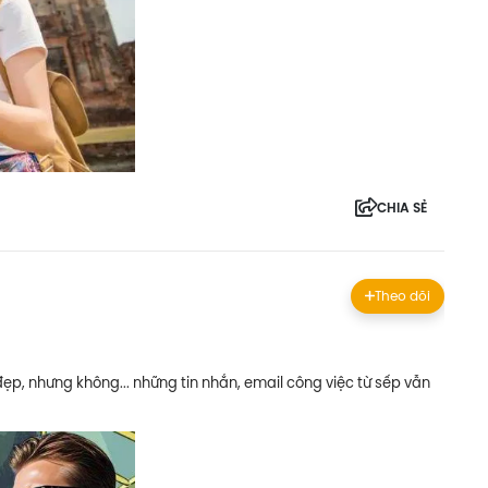
CHIA SẺ
Theo dõi
đẹp, nhưng không... những tin nhắn, email công việc từ sếp vẫn