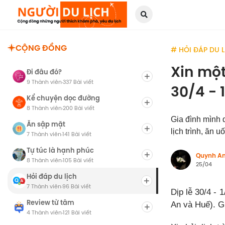
CỘNG ĐỒNG
# HỎI ĐÁP DU 
Xin một
Đi đâu đó?
9 Thành viên
337 Bài viết
·
30/4 - 
Kể chuyện dọc đường
8 Thành viên
200 Bài viết
·
Gia đình mình d
Ăn sập mặt
lịch trình, ăn u
7 Thành viên
141 Bài viết
·
Tự túc là hạnh phúc
Quynh A
8 Thành viên
105 Bài viết
·
25/04
Hỏi đáp du lịch
7 Thành viên
96 Bài viết
·
Dịp lễ 30/4 - 
Review từ tâm
An và Huế). G
4 Thành viên
121 Bài viết
·