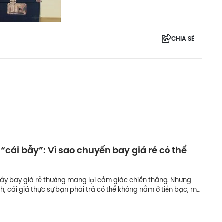
CHIA SẺ
 “cái bẫy”: Vì sao chuyến bay giá rẻ có thể
?
y bay giá rẻ thường mang lại cảm giác chiến thắng. Nhưng
ch, cái giá thực sự bạn phải trả có thể không nằm ở tiền bạc, mà
à cảm xúc ngay ngày đầu kỳ nghỉ.