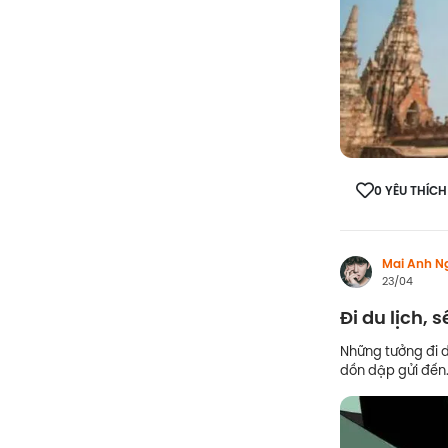
0 YÊU THÍCH
Mai Anh N
23/04
Đi du lịch, 
Những tưởng đi d
dồn dập gửi đến.