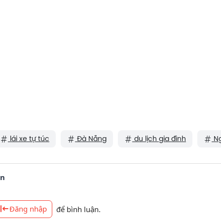
lái xe tự túc
Đà Nẵng
du lịch gia đình
Ng
ận
Đăng nhập
để bình luận.