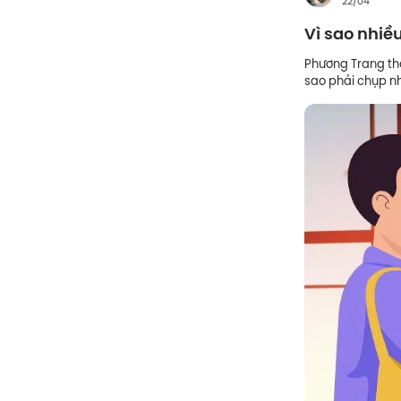
22/04
Vì sao nhiều
Phương Trang thắ
sao phải chụp n