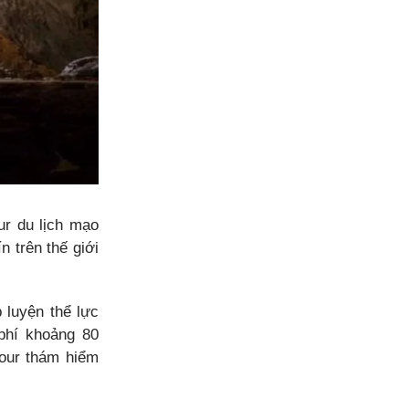
r du lịch mạo
 trên thế giới
 luyện thể lực
 phí khoảng 80
tour thám hiểm