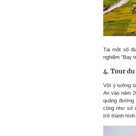
Tại một số đị
nghiệm "Bay t
4. Tour du 
Với ý tưởng la
An vào năm 20
quãng đường 
cũng như sử d
trở thành hình