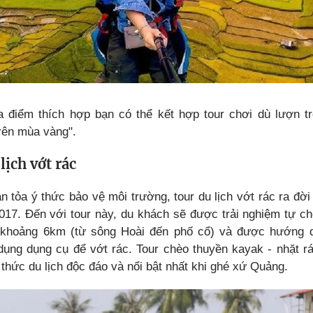
a điểm thích hợp bạn có thể kết hợp tour chơi dù lượn tr
rên mùa vàng".
lịch vớt rác
n tỏa ý thức bảo vệ môi trường, tour du lịch vớt rác ra đời
17. Đến với tour này, du khách sẽ được trải nghiệm tự ch
khoảng 6km (từ sông Hoài đến phố cổ) và được hướng 
ụng dụng cụ để vớt rác. Tour chèo thuyền kayak - nhặt r
 thức du lịch độc đáo và nổi bật nhất khi ghé xứ Quảng.