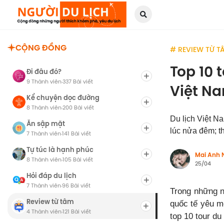
CỘNG ĐỒNG
# REVIEW TỪ T
Top 10 
Đi đâu đó?
9 Thành viên
337 Bài viết
·
Việt N
Kể chuyện dọc đường
8 Thành viên
200 Bài viết
·
Du lịch Việt N
Ăn sập mặt
lúc nửa đêm; t
7 Thành viên
141 Bài viết
·
Tự túc là hạnh phúc
Mai Anh 
8 Thành viên
105 Bài viết
·
25/04
Hỏi đáp du lịch
7 Thành viên
96 Bài viết
·
Trong những n
Review từ tâm
quốc tế yêu m
4 Thành viên
121 Bài viết
·
top 10 tour du