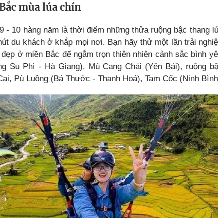
 Bắc mùa lúa chín
9 - 10 hàng năm là thời điểm những thửa ruộng bậc thang lú
 hút du khách ở khắp mọi nơi. Bạn hãy thử một lần trải ngh
 đẹp ở miền Bắc để ngắm trọn thiên nhiên cảnh sắc bình yê
g Su Phì - Hà Giang), Mù Cang Chải (Yên Bái), ruộng bậ
ai, Pù Luông (Bá Thước - Thanh Hoá), Tam Cốc (Ninh Bình