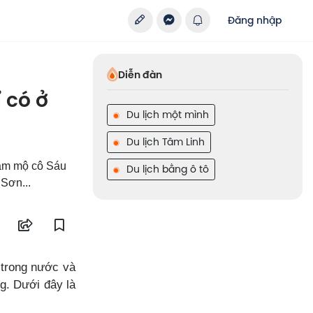
Đăng nhập
Diễn đàn
ỉ có ở
Du lịch một mình
Du lịch Tâm Linh
hăm mộ cô Sáu
Du lịch bằng ô tô
 Sơn...
trong nước và
g. Dưới đây là