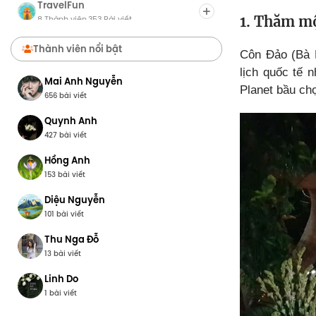
TravelFun
1. Thăm m
8 Thành viên
353 Bài viết
·
Chợ Du Lịch
Thành viên nổi bật
Côn Đảo (Bà R
8 Thành viên
0 Bài viết
·
lịch quốc tế 
Mai Anh Nguyễn
Planet bầu chọ
656 bài viết
Quynh Anh
427 bài viết
Hồng Anh
153 bài viết
Diệu Nguyễn
101 bài viết
Thu Nga Đỗ
13 bài viết
Linh Do
1 bài viết