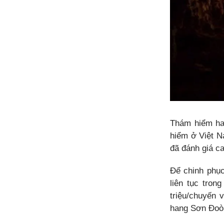
Thám hiểm ha
hiểm ở Việt N
đã đánh giá ca
Để chinh ph
liên tục tron
triệu/chuyến 
hang Sơn Đoòn