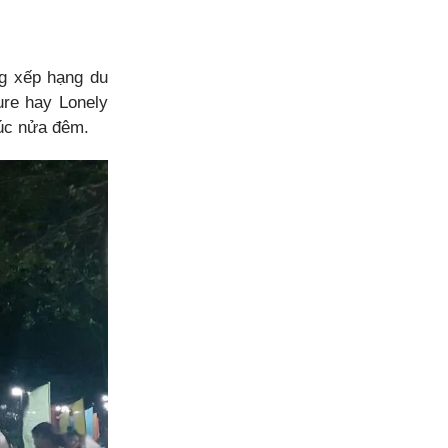
ng xếp hạng du
ure hay Lonely
 lúc nửa đêm.