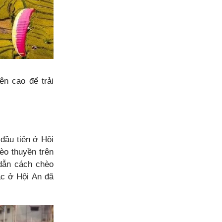
ên cao để trải
 đầu tiên ở Hội
èo thuyền trên
dẫn cách chèo
ác ở Hội An đã