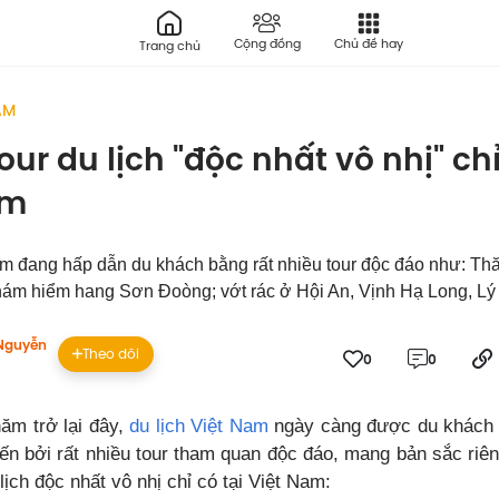
Cộng đồng
Chủ đề hay
Trang chủ
ÂM
tour du lịch "độc nhất vô nhị" ch
am
am đang hấp dẫn du khách bằng rất nhiều tour độc đáo như: T
hám hiểm hang Sơn Đoòng; vớt rác ở Hội An, Vịnh Hạ Long, Lý
Nguyễn
Theo dõi
0
0
ăm trở lại đây,
du lịch Việt Nam
ngày càng được du khách 
ến bởi rất nhiều tour tham quan độc đáo, mang bản sắc riên
 lịch độc nhất vô nhị chỉ có tại Việt Nam: