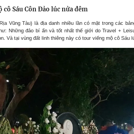
ộ cô Sáu Côn Đảo lúc nửa đêm
ịa Vũng Tàu) là địa danh nhiều lần có mặt trong các bả
như: Những đảo bí ẩn và tốt nhất thế giới do Travel + Leis
n. Và tại vùng đất linh thiêng này có tour viếng mộ cô Sáu