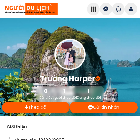
Trường Harper
0
1
1
Bài viết
Người theo dõi
Đang theo dõi
Theo dõi
Gửi tin nhắn
Giới thiệu