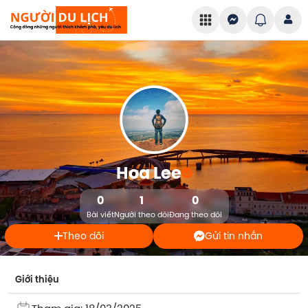
Hoa Lee
0
1
0
Bài viết
Người theo dõi
Đang theo dõi
Theo dõi
Gửi tin nhắn
Giới thiệu