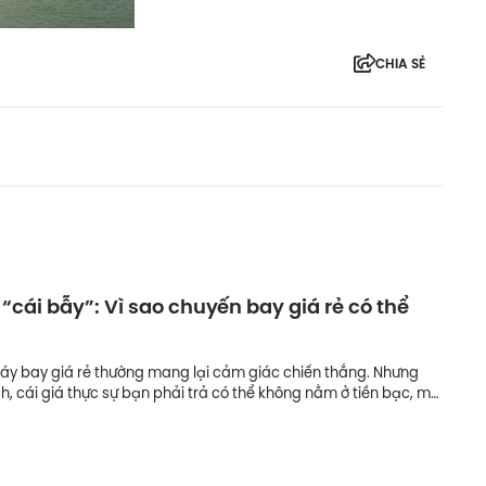
CHIA SẺ
 “cái bẫy”: Vì sao chuyến bay giá rẻ có thể
?
y bay giá rẻ thường mang lại cảm giác chiến thắng. Nhưng
ch, cái giá thực sự bạn phải trả có thể không nằm ở tiền bạc, mà
à cảm xúc ngay ngày đầu kỳ nghỉ.