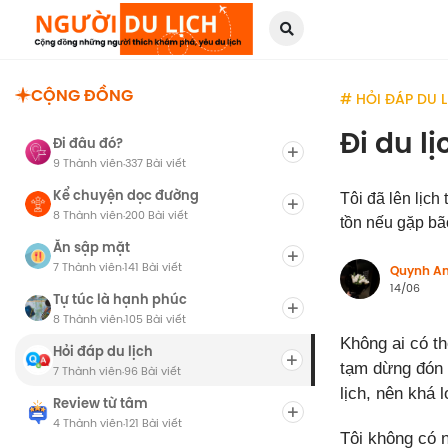
CỘNG ĐỒNG
# HỎI ĐÁP DU 
Đi du l
Đi đâu đó?
9 Thành viên
337 Bài viết
·
Kể chuyện dọc đường
Tôi đã lên lịch
8 Thành viên
200 Bài viết
·
tồn nếu gặp bã
Ăn sập mặt
7 Thành viên
141 Bài viết
·
Quynh A
14/06
Tự túc là hạnh phúc
8 Thành viên
105 Bài viết
·
Không ai có t
Hỏi đáp du lịch
tạm dừng đón 
7 Thành viên
96 Bài viết
·
lịch, nên khá l
Review từ tâm
4 Thành viên
121 Bài viết
·
Tôi không có n