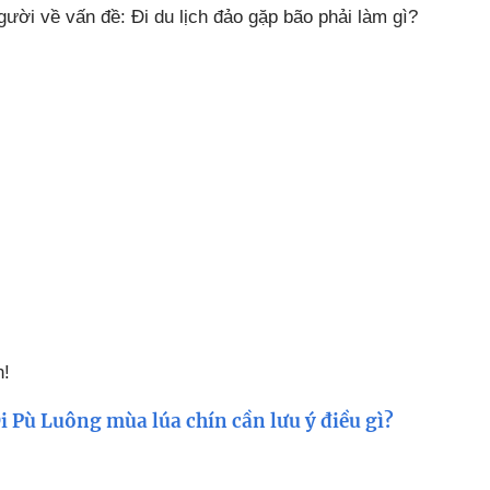
ười về vấn đề: Đi du lịch đảo gặp bão phải làm gì?
n!
i Pù Luông mùa lúa chín cần lưu ý điều gì?