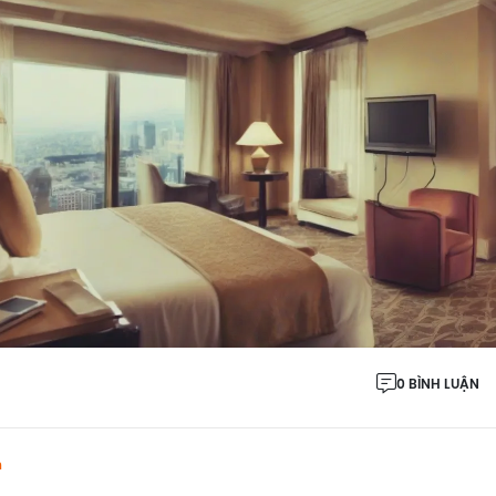
0 BÌNH LUẬN
h