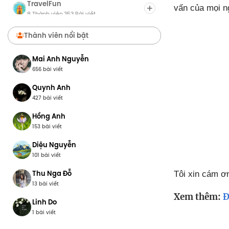
TravelFun
vấn của mọi ng
8 Thành viên
353 Bài viết
·
Chợ Du Lịch
Thành viên nổi bật
8 Thành viên
0 Bài viết
·
Mai Anh Nguyễn
656 bài viết
Quynh Anh
427 bài viết
Hồng Anh
153 bài viết
Diệu Nguyễn
101 bài viết
Thu Nga Đỗ
Tôi xin cám ơ
13 bài viết
Xem thêm:
Đ
Linh Do
1 bài viết