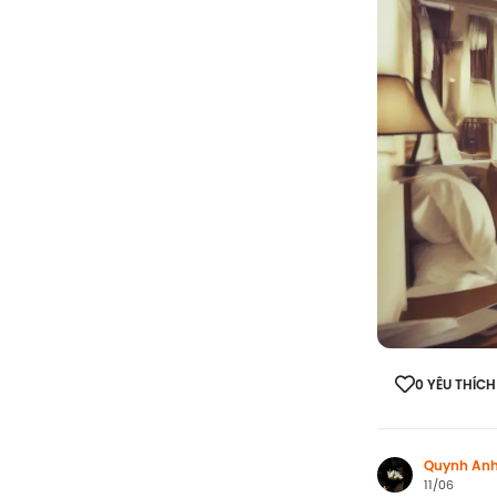
0 YÊU THÍCH
Quynh An
11/06