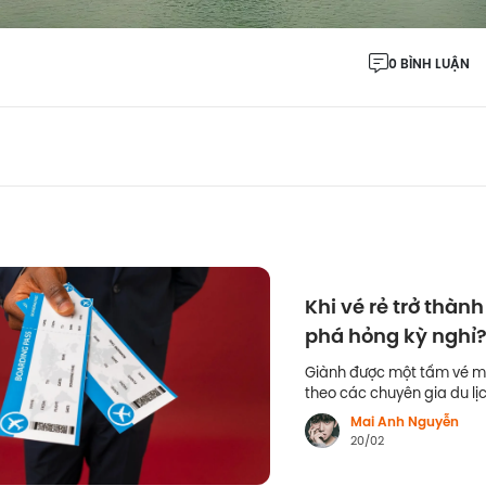
0 BÌNH LUẬN
Khi vé rẻ trở thành
phá hỏng kỳ nghỉ
Giành được một tấm vé má
theo các chuyên gia du lị
ở thời gian, năng lượng v
Mai Anh Nguyễn
20/02