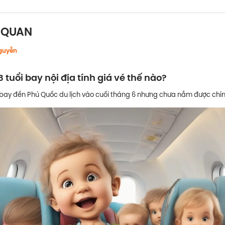
N QUAN
guyễn
 tuổi bay nội địa tính giá vé thế nào?
h bay đến Phú Quốc du lịch vào cuối tháng 6 nhưng chưa nắm được chính