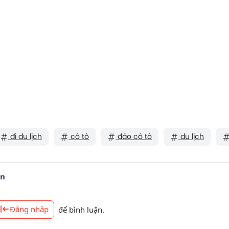
đi du lịch
cô tô
đảo cô tô
du lịch
ận
Đăng nhập
để bình luận.