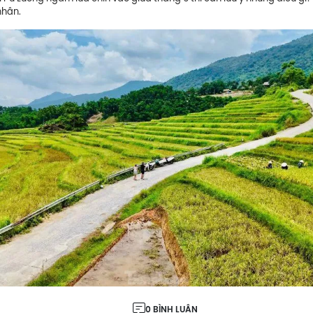
nhân.
0 BÌNH LUẬN