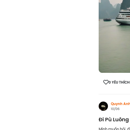
0 YÊU THÍCH
Quynh An
10/06
Đi Pù Luông
Mình muốn hỏi, đ