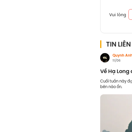
Vui lòng
TIN LIÊ
Quynh An
11/06
Về Hạ Long 
Cuối tuần này đạ
bên nào ổn.