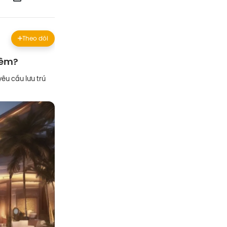
Theo dõi
đêm?
êu cầu lưu trú