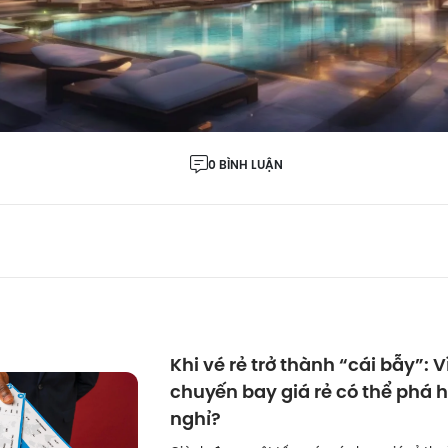
0 BÌNH LUẬN
Khi vé rẻ trở thành “cái bẫy”: V
chuyến bay giá rẻ có thể phá 
nghỉ?