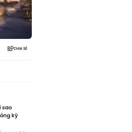
CHIA SẺ
ì sao
hỏng kỳ