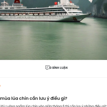
0 BÌNH LUẬN
h
 mùa lúa chín cần lưu ý điều gì?
i Pù Luông ngắm lúa chín vào giữa tháng 6 thì cần lưu ý những điều gì? 