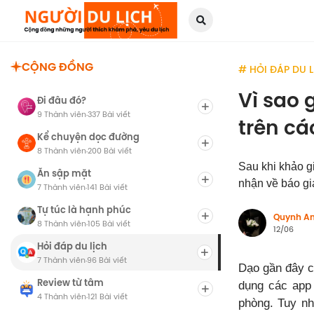
CỘNG ĐỒNG
# HỎI ĐÁP DU 
Vì sao 
Đi đâu đó?
9 Thành viên
337 Bài viết
·
trên cá
Kể chuyện dọc đường
8 Thành viên
200 Bài viết
·
Sau khi khảo gi
Ăn sập mặt
nhận về báo gi
7 Thành viên
141 Bài viết
·
Tự túc là hạnh phúc
Quynh A
8 Thành viên
105 Bài viết
·
12/06
Hỏi đáp du lịch
7 Thành viên
96 Bài viết
·
Dạo gần đây có
Review từ tâm
dụng các app 
4 Thành viên
121 Bài viết
·
phòng. Tuy nh