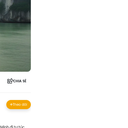
CHIA SẺ
Theo dõi
Mình đi tự túc