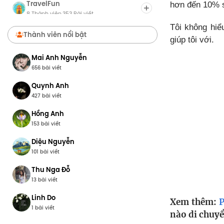
TravelFun
hơn đến 10% s
8 Thành viên
353 Bài viết
·
Tôi không hiể
Chợ Du Lịch
Thành viên nổi bật
giúp tôi với.
8 Thành viên
0 Bài viết
·
Mai Anh Nguyễn
656 bài viết
Quynh Anh
427 bài viết
Hồng Anh
153 bài viết
Diệu Nguyễn
101 bài viết
Thu Nga Đỗ
13 bài viết
Linh Do
Xem thêm:
P
1 bài viết
nào di chuyể