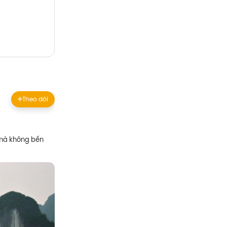
Theo dõi
g mà không bến