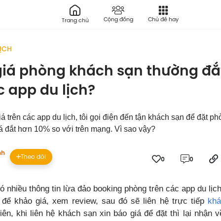
Cộng đồng
Chủ đề hay
Trang chủ
LỊCH
giá phòng khách sạn thường đắ
c app du lịch?
á trên các app du lịch, tôi gọi điện đến tận khách sạn để đặt p
á đắt hơn 10% so với trên mạng. Vì sao vậy?
nh
Theo dõi
0
0
 nhiều thông tin lừa đảo booking phòng trên các app du lịch
để khảo giá, xem review, sau đó sẽ liên hệ trực tiếp
khá
iên, khi liên hệ khách sạn xin báo giá để đặt thì lại nhận 