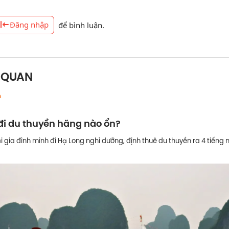
Đăng nhập
để bình luận.
N QUAN
h
đi du thuyền hãng nào ổn?
i gia đình mình đi Hạ Long nghỉ dưỡng, định thuê du thuyền ra 4 tiến