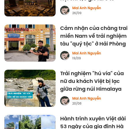
Mai Anh Nguyễn
26/09
Cảm nhận của chàng trai
miền Nam về trải nghiệm
tàu "quý tộc" ở Hải Phòng
Mai Anh Nguyễn
19/09
Trải nghiệm "hú vía" của
nữ du khách Việt bị lạc
giữa rừng núi Himalaya
Mai Anh Nguyễn
20/08
Hành trình xuyên Việt dài
53 ngày của gia đình Hà