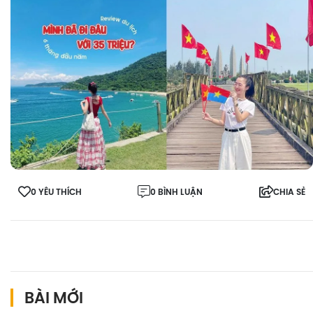
0 YÊU THÍCH
0 BÌNH LUẬN
CHIA SẺ
BÀI MỚI