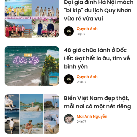
Đại gia đình Hà Nội mách
"bí kíp" du lịch Quy Nhơn
vừa rẻ vừa vui
Quynh Anh
31/07
48 giờ chữa lành ở Dốc
Lết: Gạt hết lo âu, tìm về
bình yên
Quynh Anh
28/07
Biển Việt Nam đẹp thật,
mỗi nơi có một nét riêng
Mai Anh Nguyễn
24/07