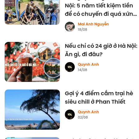
Nội: 5 năm tiết kiệm tiền
để có chuyến đi quá xứng
đáng
Mai Anh Nguyễn
18/08
Nếu chỉ có 24 giờ ở Hà Nội:
Ăn gì, đi đâu?
Quynh Anh
14/08
Gợi ý 4 điểm cắm trại hè
siêu chill ở Phan Thiết
Quynh Anh
02/08