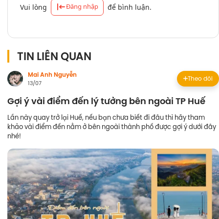
Đăng nhập
Vui lòng
để bình luận.
TIN LIÊN QUAN
Mai Anh Nguyễn
Theo dõi
13/07
Gợi ý vài điểm đến lý tưởng bên ngoài TP Huế
Lần này quay trở lại Huế, nếu bạn chưa biết đi đâu thì hãy tham
khảo vài điểm đến nằm ở bên ngoài thành phố được gợi ý dưới đây
nhé!