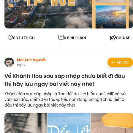
0 YÊU THÍCH
0 BÌNH LUẬN
CHIA SẺ
Mai Anh Nguyễn
Theo dõi
12/07
Về Khánh Hòa sau sáp nhập chưa biết đi đâu
thì hãy lưu ngay bài viết này nhé!
Khánh Hòa sau sáp nhập là "tọa độ" du lịch biển cực "chill" với vô
vàn hòn đảo, điểm đến thú vị. Nếu còn đang bỡ ngỡ chưa biết đi
đâu thì hãy lưu ngay bài viết này nhé!