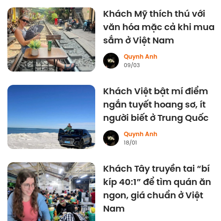
Khách Mỹ thích thú với
văn hóa mặc cả khi mua
sắm ở Việt Nam
Quynh Anh
09/03
Khách Việt bật mí điểm
ngắn tuyết hoang sơ, ít
người biết ở Trung Quốc
Quynh Anh
18/01
Khách Tây truyền tai “bí
kíp 40:1” để tìm quán ăn
ngon, giá chuẩn ở Việt
Nam