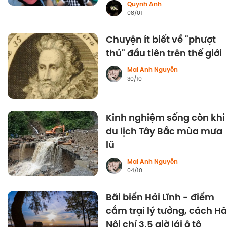
Quynh Anh
08/01
Chuyện ít biết về "phượt
thủ" đầu tiên trên thế giới
Mai Anh Nguyễn
30/10
Kinh nghiệm sống còn khi
du lịch Tây Bắc mùa mưa
lũ
Mai Anh Nguyễn
04/10
Bãi biển Hải Lĩnh - điểm
cắm trại lý tưởng, cách Hà
Nội chỉ 3,5 giờ lái ô tô