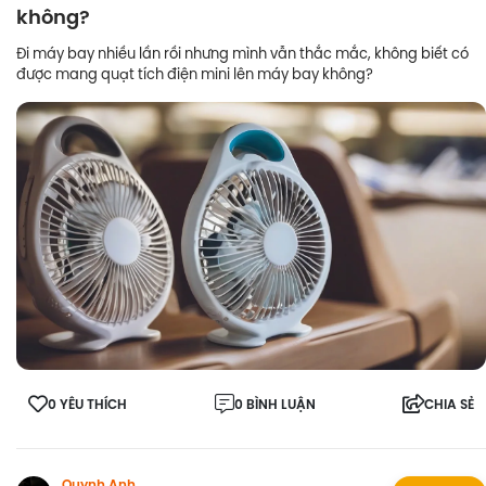
không?
Đi máy bay nhiều lần rồi nhưng mình vẫn thắc mắc, không biết có
được mang quạt tích điện mini lên máy bay không?
0 YÊU THÍCH
0 BÌNH LUẬN
CHIA SẺ
Quynh Anh