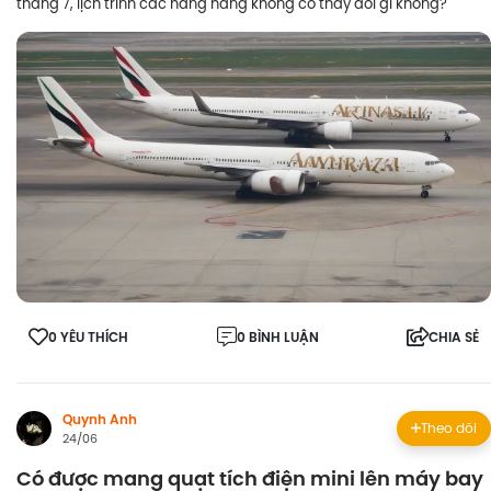
tháng 7, lịch trình các hãng hàng không có thay đổi gì không?
0 YÊU THÍCH
0 BÌNH LUẬN
CHIA SẺ
Quynh Anh
Theo dõi
24/06
Có được mang quạt tích điện mini lên máy bay