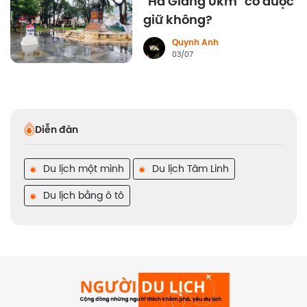
"Hà Giang 0km" có được
giữ không?
Quynh Anh
03/07
Diễn đàn
Du lịch một mình
Du lịch Tâm Linh
Du lịch bằng ô tô