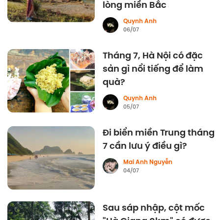
lòng miền Bắc
Quynh Anh
06/07
Tháng 7, Hà Nội có đặc
sản gì nổi tiếng để làm
quà?
Quynh Anh
05/07
Đi biển miền Trung tháng
7 cần lưu ý điều gì?
Mai Anh Nguyễn
04/07
Sau sáp nhập, cột mốc