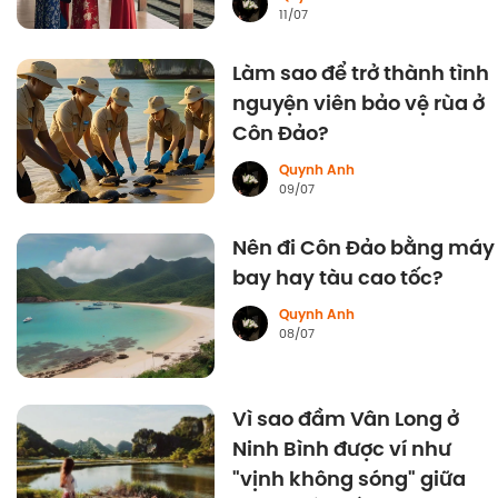
11/07
Làm sao để trở thành tình
nguyện viên bảo vệ rùa ở
Côn Đảo?
Quynh Anh
09/07
Nên đi Côn Đảo bằng máy
bay hay tàu cao tốc?
Quynh Anh
08/07
Vì sao đầm Vân Long ở
Ninh Bình được ví như
"vịnh không sóng" giữa