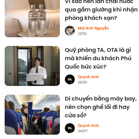
Vì sao nên lăn chai nước
qua gầm giường khi nhận
phòng khách sạn?
Mai Anh Nguyễn
12/02
Quỹ phòng TA, OTA là gì
mà khiến du khách Phú
Quốc bức xúc?
Quynh Anh
05/01
Di chuyển bằng máy bay,
nên chọn ghế lối đi hay
cửa sổ?
Quynh Anh
24/07