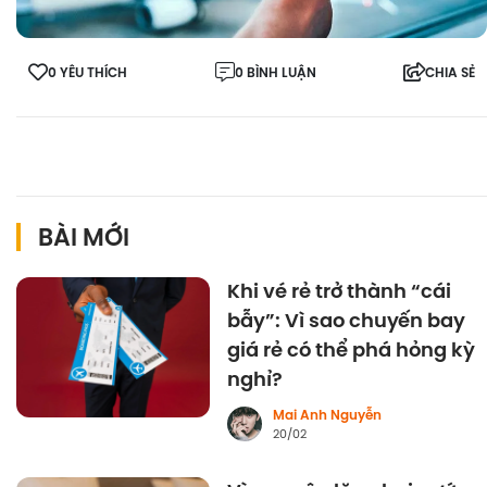
0 YÊU THÍCH
0 BÌNH LUẬN
CHIA SẺ
BÀI MỚI
Khi vé rẻ trở thành “cái
bẫy”: Vì sao chuyến bay
giá rẻ có thể phá hỏng kỳ
nghỉ?
Mai Anh Nguyễn
20/02