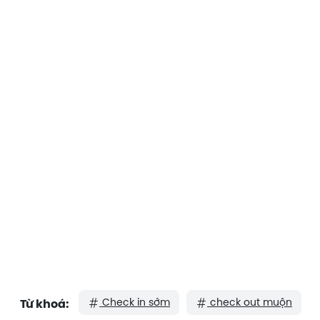
Check in sớm
check out muộn
Từ khoá: