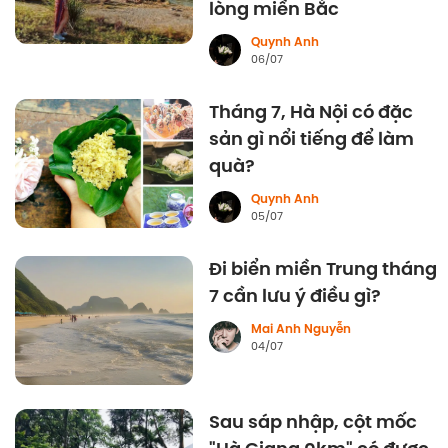
lòng miền Bắc
Quynh Anh
06/07
Tháng 7, Hà Nội có đặc
sản gì nổi tiếng để làm
quà?
Quynh Anh
05/07
Đi biển miền Trung tháng
7 cần lưu ý điều gì?
Mai Anh Nguyễn
04/07
Sau sáp nhập, cột mốc