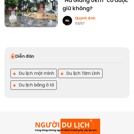
"Hà Giang 0km" có được
giữ không?
Quynh Anh
03/07
Diễn đàn
Du lịch một mình
Du lịch Tâm Linh
Du lịch bằng ô tô