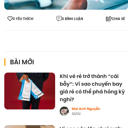
0 YÊU THÍCH
0 BÌNH LUẬN
CHIA SẺ
BÀI MỚI
Khi vé rẻ trở thành “cái
bẫy”: Vì sao chuyến bay
giá rẻ có thể phá hỏng kỳ
nghỉ?
Mai Anh Nguyễn
20/02