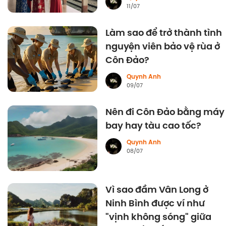
11/07
Làm sao để trở thành tình
nguyện viên bảo vệ rùa ở
Côn Đảo?
Quynh Anh
09/07
Nên đi Côn Đảo bằng máy
bay hay tàu cao tốc?
Quynh Anh
08/07
Vì sao đầm Vân Long ở
Ninh Bình được ví như
"vịnh không sóng" giữa