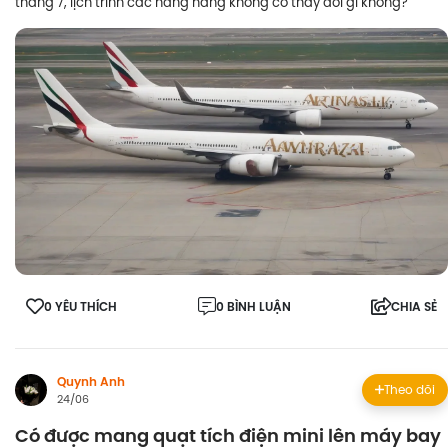
tháng 7, lịch trình các hãng hàng không có thay đổi gì không?
0 YÊU THÍCH
0 BÌNH LUẬN
CHIA SẺ
Quynh Anh
Theo dõi
24/06
Có được mang quạt tích điện mini lên máy bay