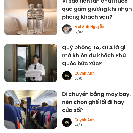
Vì sao nên lăn chai nước
qua gầm giường khi nhận
phòng khách sạn?
Mai Anh Nguyễn
12/02
Quỹ phòng TA, OTA là gì
mà khiến du khách Phú
Quốc bức xúc?
Quynh Anh
05/01
Di chuyển bằng máy bay,
nên chọn ghế lối đi hay
cửa sổ?
Quynh Anh
24/07