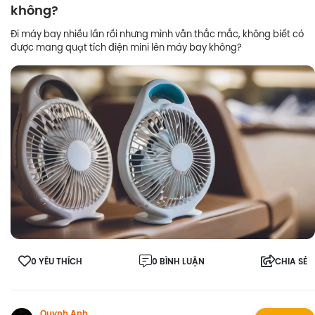
không?
Đi máy bay nhiều lần rồi nhưng mình vẫn thắc mắc, không biết có
được mang quạt tích điện mini lên máy bay không?
0 YÊU THÍCH
0 BÌNH LUẬN
CHIA SẺ
Quynh Anh