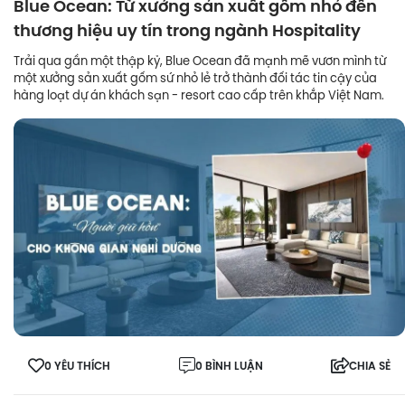
Blue Ocean: Từ xưởng sản xuất gốm nhỏ đến
thương hiệu uy tín trong ngành Hospitality
Trải qua gần một thập kỷ, Blue Ocean đã mạnh mẽ vươn mình từ
một xưởng sản xuất gốm sứ nhỏ lẻ trở thành đối tác tin cậy của
hàng loạt dự án khách sạn - resort cao cấp trên khắp Việt Nam.
0 YÊU THÍCH
0 BÌNH LUẬN
CHIA SẺ