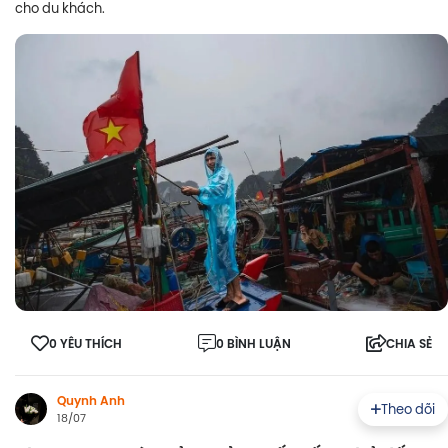
cho du khách.
0 YÊU THÍCH
0 BÌNH LUẬN
CHIA SẺ
Quynh Anh
Theo dõi
18/07