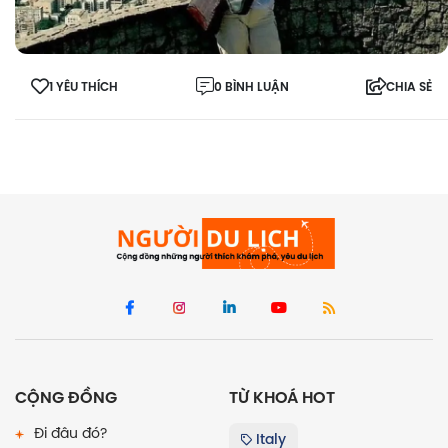
1 YÊU THÍCH
0 BÌNH LUẬN
CHIA SẺ
CỘNG ĐỒNG
TỪ KHOÁ HOT
Đi đâu đó?
Italy